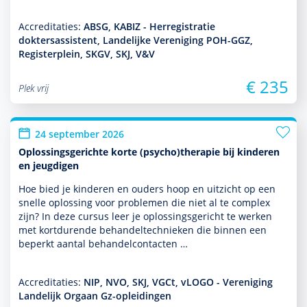
Accreditaties:
ABSG, KABIZ - Herregistratie
doktersassistent, Landelijke Vereniging POH-GGZ,
Registerplein, SKGV, SKJ, V&V
€ 235
Plek vrij
24 september 2026
Oplossingsgerichte korte (psycho)therapie bij kinderen
en jeugdigen
Hoe bied je kin­de­ren en ouders hoop en uitzicht op een
snelle oplos­sing voor pro­ble­men die niet al te complex
zijn? In deze cursus leer je oplos­sings­gericht te werken
met kort­durende behan­deltech­nieken die binnen een
beperkt aantal behan­delcontacten …
Accreditaties:
NIP, NVO, SKJ, VGCt, vLOGO - Vereniging
Landelijk Orgaan Gz-opleidingen