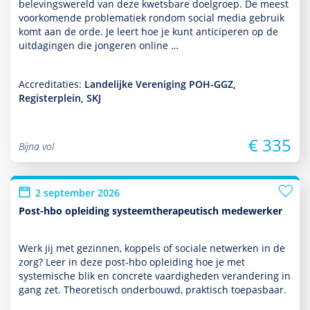
belevingswereld van deze kwetsbare doel­groep. De meest
voor­komende proble­ma­tiek ron­dom social media gebruik
komt aan de orde. Je leert hoe je kunt anticiperen op de
uitdagingen die jongeren online …
Accreditaties:
Landelijke Vereniging POH-GGZ,
Registerplein, SKJ
€ 335
Bijna vol
2 september 2026
Post-hbo opleiding systeemtherapeutisch medewerker
Werk jij met gezin­nen, koppels of sociale netwerken in de
zorg? Leer in deze post-hbo opleiding hoe je met
systemische blik en concrete vaar­dig­heden veran­de­ring in
gang zet. Theoretisch onderbouwd, prak­tisch toepasbaar.