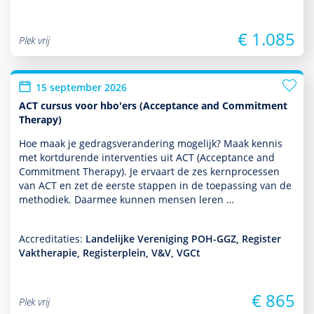
€ 1.085
Plek vrij
15 september 2026
ACT cursus voor hbo'ers (Acceptance and Commitment
Therapy)
Hoe maak je gedragsveran­de­ring moge­lijk? Maak kennis
met kort­durende inter­venties uit ACT (Acceptance and
Commitment Therapy). Je ervaart de zes kernprocessen
van ACT en zet de eerste stappen in de toe­pas­sing van de
metho­diek. Daarmee kunnen mensen leren …
Accreditaties:
Landelijke Vereniging POH-GGZ, Register
Vaktherapie, Registerplein, V&V, VGCt
€ 865
Plek vrij