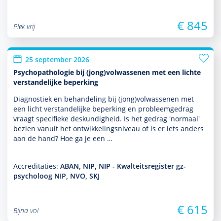
€ 845
Plek vrij
25 september 2026
Psychopathologie bij (jong)volwassenen met een lichte
verstandelijke beperking
Diagnostiek en behan­del­ing bij (jong)vol­was­senen met
een licht ver­stande­lijke beper­king en probleemgedrag
vraagt speci­fieke des­kun­dig­heid. Is het gedrag 'normaal'
bezien vanuit het ont­wikke­lingsniveau of is er iets anders
aan de hand? Hoe ga je een …
Accreditaties:
ABAN, NIP, NIP - Kwalteitsregister gz-
psycholoog NIP, NVO, SKJ
€ 615
Bijna vol