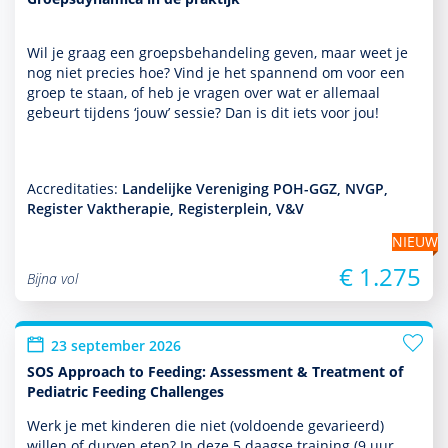
Wil je graag een groepsbehan­del­ing geven, maar weet je
nog niet precies hoe? Vind je het spannend om voor een
groep te staan, of heb je vragen over wat er allemaal
gebeurt tijdens ‘jouw’ sessie? Dan is dit iets voor jou!
Accreditaties:
Landelijke Vereniging POH-GGZ, NVGP,
Register Vaktherapie, Registerplein, V&V
NIEUW
€ 1.275
Bijna vol
23 september 2026
SOS Approach to Feeding: Assessment & Treatment of
Pediatric Feeding Challenges
Werk je met kin­de­ren die niet (vol­doende gevarieerd)
willen of durven eten? In deze 5 daagse training (9 uur