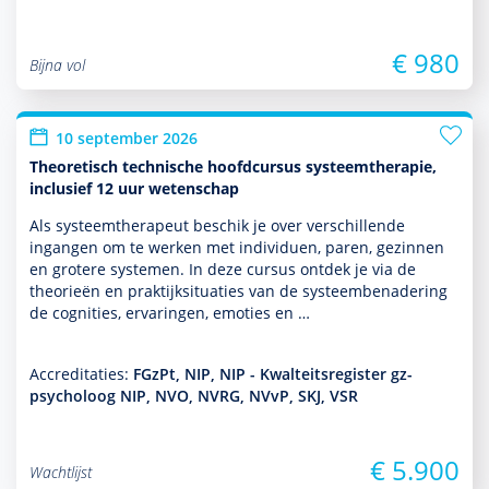
€ 980
Bijna vol
10 september 2026
Theoretisch technische hoofdcursus systeemtherapie,
inclusief 12 uur wetenschap
Als systeem­thera­peut beschik je over ver­schil­lende
ingangen om te werken met individuen, paren, gezin­nen
en grotere systemen. In deze cursus ontdek je via de
theorieën en prak­tijksituaties van de systeembenade­ring
de cognities, ervaringen, emoties en …
Accreditaties:
FGzPt, NIP, NIP - Kwalteitsregister gz-
psycholoog NIP, NVO, NVRG, NVvP, SKJ, VSR
€ 5.900
Wachtlijst