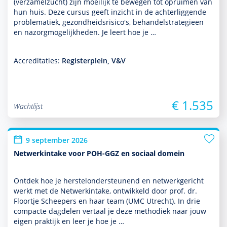
(verzamelzucht) zijn moeilijk te bewegen tot opruimen van
hun huis. Deze cursus geeft inzicht in de achterliggende
proble­ma­tiek, gezond­heidsrisico's, behan­delstrategieën
en nazorgmoge­lijk­heden. Je leert hoe je …
Accreditaties:
Registerplein, V&V
€ 1.535
Wachtlijst
9 september 2026
Netwerkintake voor POH-GGZ en sociaal domein
Ontdek hoe je herstelonder­steunend en netwerkgericht
werkt met de Netwerkintake, ontwik­keld door prof. dr.
Floortje Scheepers en haar team (UMC Utrecht). In drie
compacte dagdelen vertaal je deze metho­diek naar jouw
eigen prak­tijk en leer je hoe je …