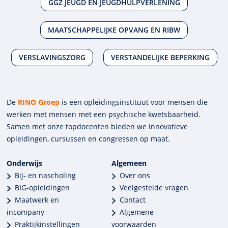
GGZ JEUGD EN JEUGDHULPVERLENING
MAATSCHAPPELIJKE OPVANG EN RIBW
VERSLAVINGSZORG
VERSTANDELIJKE BEPERKING
De
RINO Groep
is een opleidings­insti­tuut voor mensen die
werken met mensen met een psychische kwets­baar­heid.
Samen met onze top­docenten bieden we innova­tieve
opleidingen, cursussen en congres­sen op maat.
Onderwijs
Algemeen
Bij- en nascholing
Over ons
BIG-opleidingen
Veelgestelde vragen
Maatwerk en
Contact
incompany
Algemene
Praktijkinstellingen
voorwaarden