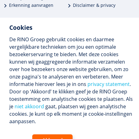
Erkenning aanvragen
Disclaimer & privacy
Cookies
De RINO Groep gebruikt cookies en daarmee
Meer dan 250 opleidingen
vergelijkbare technieken om jou een optimale
Alle BIG-opleidingen in huis
bezoekerservaring te bieden. Met deze cookies
Cedeo-erkend en CRKBO-geregistreerd
kunnen wij geaggregeerde informatie verzamelen
Gemiddelde beoordeling 8,4
over hoe bezoekers onze website gebruiken, om zo
onze pagina's te analyseren en verbeteren. Meer
informatie hierover lees je in ons
privacy statement
.
Door op ‘Akkoord’ te klikken geef je de RINO Groep
Volg ons
toestemming om analytische cookies te plaatsen. Als
Blijf op de hoogte van het (nieuwe) scholings­
je
niet akkoord
gaat, plaatsen wij geen analytische
aanbod en ons laatste nieuws.
cookies. Je kunt op elk moment je cookie-instellingen
Inschrijven nieuwsbrief
aanpassen.