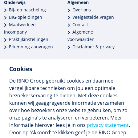
Onderwijs
Algemeen
Bij- en nascholing
Over ons
BIG-opleidingen
Veelgestelde vragen
Maatwerk en
Contact
incompany
Algemene
Praktijkinstellingen
voorwaarden
Erkenning aanvragen
Disclaimer & privacy
Cookies
De RINO Groep gebruikt cookies en daarmee
Meer dan 250 opleidingen
vergelijkbare technieken om jou een optimale
Alle BIG-opleidingen in huis
bezoekerservaring te bieden. Met deze cookies
Cedeo-erkend en CRKBO-geregistreerd
kunnen wij geaggregeerde informatie verzamelen
Gemiddelde beoordeling 8,4
over hoe bezoekers onze website gebruiken, om zo
onze pagina's te analyseren en verbeteren. Meer
informatie hierover lees je in ons
privacy statement
.
Door op ‘Akkoord’ te klikken geef je de RINO Groep
Volg ons