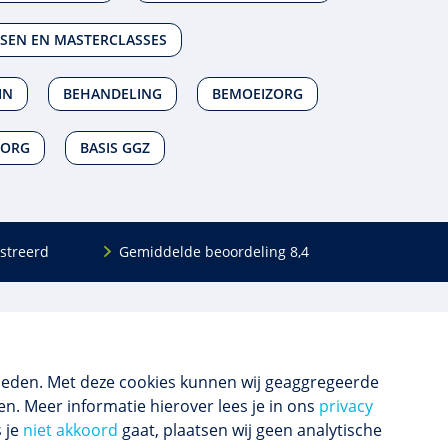
SEN EN MASTERCLASSES
IN
BEHANDELING
BEMOEIZORG
ZORG
BASIS GGZ
streerd
Gemiddelde beoordeling 8,4
Volg ons
Blijf op de hoogte van het (nieuwe) scholings­
aanbod en ons laatste nieuws.
ieden. Met deze cookies kunnen wij geaggregeerde
n. Meer informatie hierover lees je in ons
privacy
s je
niet akkoord
gaat, plaatsen wij geen analytische
Inschrijven nieuwsbrief