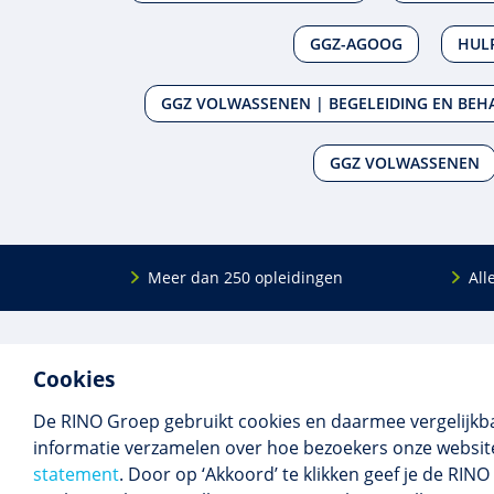
GGZ-AGOOG
HUL
GGZ VOLWASSENEN | BEGELEIDING EN BEH
GGZ VOLWASSENEN
Meer dan 250 opleidingen
All
De
RINO Groep
is een opleidings­insti­tuut
Onderwijs
Cookies
voor mensen die werken met mensen met
Bij- en na
een psychische kwets­baar­heid. Samen met
BIG-oplei
De RINO Groep gebruikt cookies en daarmee vergelijkb
onze top­docenten bieden we innova­tieve
Maatwerk
informatie verzamelen over hoe bezoekers onze website
opleidingen, cursussen en congres­sen op
Praktijkins
statement
. Door op ‘Akkoord’ te klikken geef je de RI