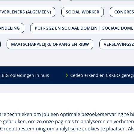
PVERLENERS (ALGEMEEN)
SOCIAL WORKER
CONGRES
ANDELING
POH-GGZ EN SOCIAAL DOMEIN | SOCIAAL DOME
MAATSCHAPPELIJKE OPVANG EN RIBW
VERSLAVINGS
e BIG-opleidingen in huis
Cedeo-erkend en CRKBO-geregi
Algemeen
scholing
Over ons
dingen
Veelgestelde vragen
are technieken om jou een optimale bezoekerservaring te b
 en incompany
Contact
 gebruiken, om zo onze pagina's te analyseren en verbetere
tellingen
Algemene voorwaarden
NO Groep toestemming om analytische cookies te plaatsen. Al