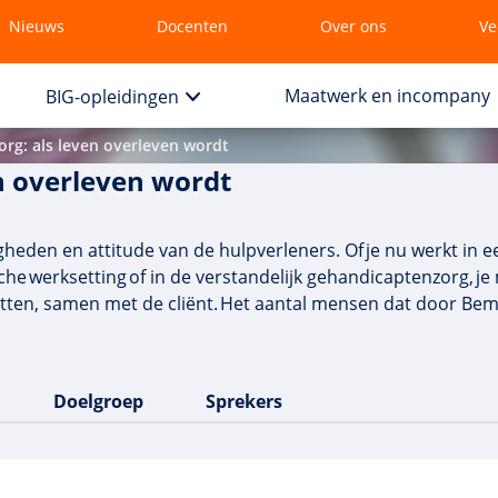
Nieuws
Docenten
Over ons
Ve
Maatwerk en incompany
BIG-opleidingen
rg: als leven overleven wordt
n overleven wordt
heden en attitude van de hulpverleners. Of je nu werkt in ee
che werksetting of in de verstandelijk gehandicaptenzorg, je
 zetten, samen met de cliënt. Het aantal mensen dat door 
Doelgroep
Sprekers