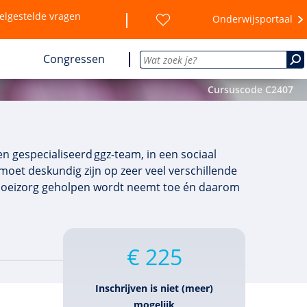
elgestelde vragen
Onderwijsportaal
Congressen
Cursuscode C2407
n gespecialiseerd ggz-team, in een sociaal
 moet deskundig zijn op zeer veel verschillende
Bemoeizorg geholpen wordt neemt toe én daarom
€ 225
Inschrijven is niet (meer)
mogelijk