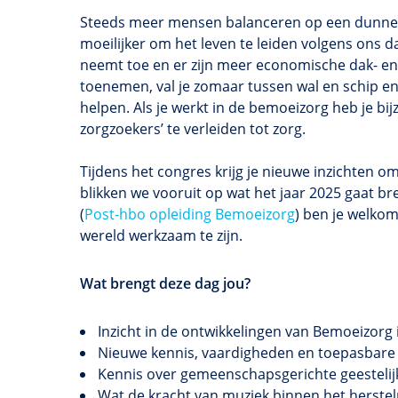
Steeds meer mensen balanceren op een dunne l
moeilijker om het leven te leiden volgens ons 
neemt toe en er zijn meer economische dak- en 
toenemen, val je zomaar tussen wal en schip en 
helpen. Als je werkt in de bemoeizorg heb je b
zorgzoekers’ te verleiden tot zorg.
Tijdens het congres krijg je nieuwe inzichten om
blikken we vooruit op wat het jaar 2025 gaat br
(
Post-hbo opleiding Bemoeizorg
) ben je welkom
wereld werkzaam te zijn.
Wat brengt deze dag jou?
Inzicht in de ontwikkelingen van Bemoeizorg 
Nieuwe kennis, vaardigheden en toepasbare in
Kennis over gemeenschapsgerichte geesteli
Wat de kracht van muziek binnen het herstel