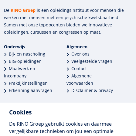
De
RINO Groep
is een opleidings­insti­tuut voor mensen die
werken met mensen met een psychische kwets­baar­heid.
Samen met onze top­docenten bieden we innova­tieve
opleidingen, cursussen en congres­sen op maat.
Onderwijs
Algemeen
Bij- en nascholing
Over ons
BIG-opleidingen
Veelgestelde vragen
Maatwerk en
Contact
incompany
Algemene
Praktijkinstellingen
voorwaarden
Erkenning aanvragen
Disclaimer & privacy
Cookies
De RINO Groep gebruikt cookies en daarmee
Meer dan 250 opleidingen
vergelijkbare technieken om jou een optimale
Alle BIG-opleidingen in huis