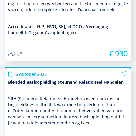
eigenschappen en werkwijzen aan te sturen en de regie te
voeren, ook in complexe situaties. Daarnaast ontdek …
Accreditaties:
NIP, NVO, SKJ, vLOGO - Vereniging
Landelijk Orgaan Gz-opleidingen
€ 930
Plek vrij
6 oktober 2026
Blended Basisopleiding Steunend Relationeel Handelen
SRH (Steunend Relationeel Han­delen) is een prak­tische
bege­lei­dingsmetho­diek waarmee hulp­ver­le­ners hun
cliënten kunnen onder­steunen bij het vervullen van hun
wensen en zorg­behoef­ten. In deze basis­opleiding ontdek
je wat herstelonder­steunende zorg is en …