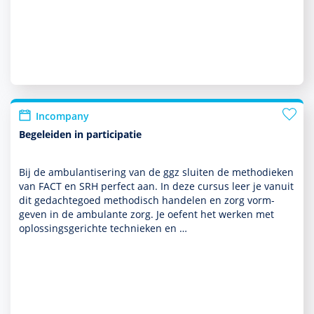
Incompany
Begeleiden in participatie
Bij de ambu­lantisering van de ggz sluiten de metho­dieken
van FACT en SRH perfect aan. In deze cursus leer je vanuit
dit gedachtegoed metho­disch han­delen en zorg vorm­
geven in de ambu­lante zorg. Je oefent het werken met
oplos­sings­gerichte tech­nieken en …