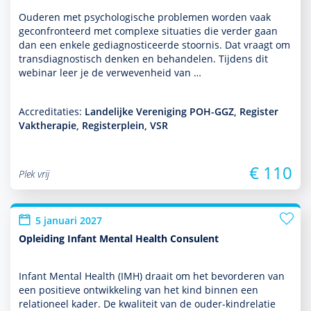
Ouderen met psycho­logische pro­ble­men worden vaak
gecon­fron­teerd met complexe situaties die verder gaan
dan een enkele gediag­nos­ticeerde stoor­nis. Dat vraagt om
transdiag­nos­tisch denken en behan­delen. Tijdens dit
webinar leer je de verwevenheid van …
Accreditaties:
Landelijke Vereniging POH-GGZ, Register
Vaktherapie, Registerplein, VSR
€ 110
Plek vrij
5 januari 2027
Opleiding Infant Mental Health Consulent
Infant Mental Health (IMH) draait om het bevor­deren van
een positieve ont­wikke­ling van het kind binnen een
relationeel kader. De kwaliteit van de ouder-kindrelatie