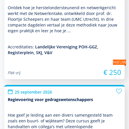
Ontdek hoe je herstelonder­steunend en netwerkgericht
werkt met de Netwerkintake, ontwik­keld door prof. dr.
Floortje Scheepers en haar team (UMC Utrecht). In drie
compacte dagdelen vertaal je deze metho­diek naar jouw
eigen prak­tijk en leer je hoe je …
Accreditaties:
Landelijke Vereniging POH-GGZ,
Registerplein, SKJ, V&V
NIEUW
€ 250
Plek vrij
25 september 2026
Regievoering voor gedragswetenschappers
Hoe geef je leiding aan een divers samengesteld team
zoals een buurt- of wijkteam? Deze cursus geeft je
handvatten om collega's met uit­een­lopende