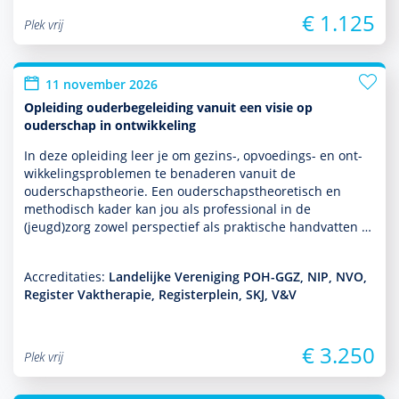
€ 1.125
Plek vrij
11 november 2026
Opleiding ouderbegeleiding vanuit een visie op
ouderschap in ontwikkeling
In deze opleiding leer je om gezins-, opvoedings- en ont­
wikke­lingspro­ble­men te benaderen vanuit de
ouderschapstheorie. Een ouderschapstheore­tisch en
metho­disch kader kan jou als professional in de
(jeugd)zorg zowel perspec­tief als prak­tische handvatten …
Accreditaties:
Landelijke Vereniging POH-GGZ, NIP, NVO,
Register Vaktherapie, Registerplein, SKJ, V&V
€ 3.250
Plek vrij