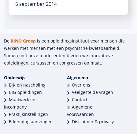
5 september 2014
De
RINO Groep
is een opleidings­insti­tuut voor mensen die
werken met mensen met een psychische kwets­baar­heid.
Samen met onze top­docenten bieden we innova­tieve
opleidingen, cursussen en congres­sen op maat.
Onderwijs
Algemeen
Bij- en nascholing
Over ons
BIG-opleidingen
Veelgestelde vragen
Maatwerk en
Contact
incompany
Algemene
Praktijkinstellingen
voorwaarden
Erkenning aanvragen
Disclaimer & privacy