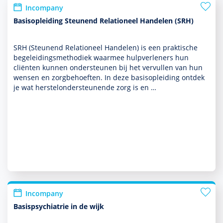
Incompany
Basisopleiding Steunend Relationeel Handelen (SRH)
SRH (Steunend Relationeel Han­delen) is een prak­tische
bege­lei­dingsmetho­diek waarmee hulp­ver­le­ners hun
cliënten kunnen onder­steunen bij het vervullen van hun
wensen en zorg­behoef­ten. In deze basis­opleiding ontdek
je wat herstelonder­steunende zorg is en …
Incompany
Basispsychiatrie in de wijk