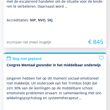
met de-escalerend han­delen om de situatie voor de kin­de­
ren te verbeteren. Daarnaast word …
Accreditaties:
NIP, NVO, SKJ
€ 845
Inschrijven niet (meer) mogelijk
Nog niet gepland
Congres Mentaal gezonder in het middelbaar onderwijs
Jongeren hebben het op dit moment sociaal-emotioneel
niet makkelijk. Uit onder­zoek van het Trimbos blijkt dat
zo’n 30% van de leer­lingen op de middelbare school
emotionele pro­ble­men ervaart. In samen­wer­king met ont­
wikke­lingspsycho­loog en systeem­thera­peut …