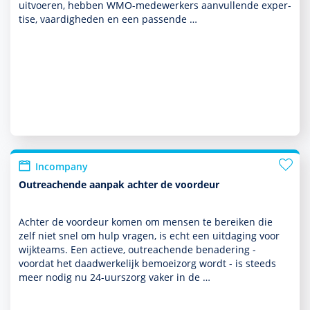
uitvoeren, hebben WMO-mede­wer­kers aan­vullende exper­
tise, vaar­dig­heden en een pas­sende …
Incompany
Outreachende aanpak achter de voordeur
Achter de voordeur komen om mensen te bereiken die
zelf niet snel om hulp vragen, is echt een uitdaging voor
wijkteams. Een actieve, outreachende benade­ring -
voordat het daad­wer­ke­lijk bemoei­zorg wordt - is steeds
meer nodig nu 24-uurszorg vaker in de …