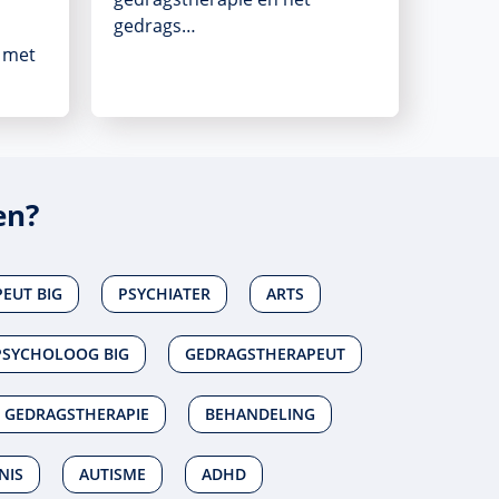
gedrags…
 met
en?
EUT BIG
PSYCHIATER
ARTS
PSYCHOLOOG BIG
GEDRAGSTHERAPEUT
 GEDRAGSTHERAPIE
BEHANDELING
NIS
AUTISME
ADHD