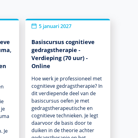
5 januari 2027
ieve
Basiscursus cognitieve
uma,
gedragstherapie -
Verdieping (70 uur) -
en
Online
Hoe werk je professioneel met
cognitieve gedragstherapie? In
en
dit verdiepende deel van de
basiscursus oefen je met
ie
gedragstherapeutische en
 je
cognitieve technieken. Je legt
auma
daarvoor de basis door te
duiken in de theorie achter
. Je
gedragstherapie en het