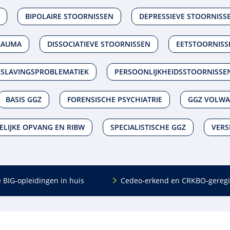
BIPOLAIRE STOORNISSEN
DEPRESSIEVE STOORNISS
RAUMA
DISSOCIATIEVE STOORNISSEN
EETSTOORNISS
RSLAVINGSPROBLEMATIEK
PERSOONLIJKHEIDSSTOORNISSE
BASIS GGZ
FORENSISCHE PSYCHIATRIE
GGZ VOLWA
LIJKE OPVANG EN RIBW
SPECIALISTISCHE GGZ
VERS
e BIG-opleidingen in huis
Cedeo-erkend en CRKBO-geregi
Algemeen