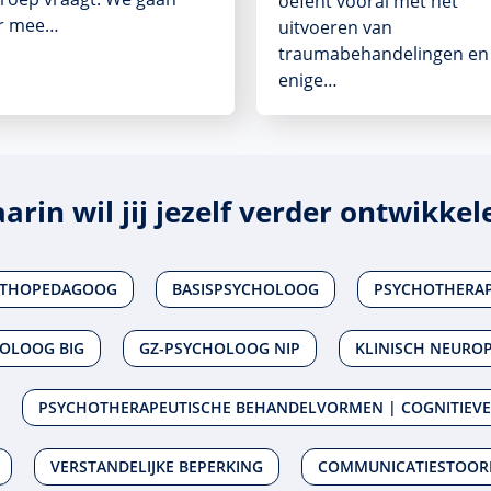
oefent vooral met het
r mee…
uitvoeren van
traumabehandelingen en
enige…
arin wil jij jezelf verder ontwikkel
THOPEDAGOOG
BASISPSYCHOLOOG
PSYCHOTHERAP
HOLOOG BIG
GZ-PSYCHOLOOG NIP
KLINISCH NEURO
PSYCHOTHERAPEUTISCHE BEHANDELVORMEN | COGNITIEVE
VERSTANDELIJKE BEPERKING
COMMUNICATIESTOOR