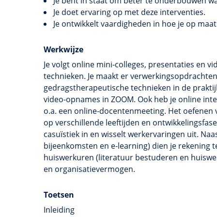
Je bent in staat om beter te onderbouwen wa
Je doet ervaring op met deze interventies.
Je ontwikkelt vaardigheden in hoe je op maat 
Werkwijze
Je volgt online mini-colleges, presentaties en
technieken. Je maakt er verwerkingsopdrachten e
gedragstherapeutische technieken in de prakti
video-opnames in ZOOM. Ook heb je online inte
o.a. een online-docentenmeeting. Het oefenen v
op verschillende leeftijden en ontwikkelingsfa
casuïstiek in en wisselt werkervaringen uit. Na
bijeenkomsten en e-learning) dien je rekening 
huiswerkuren (literatuur bestuderen en huiswe
en organisatievermogen.
Toetsen
Inleiding