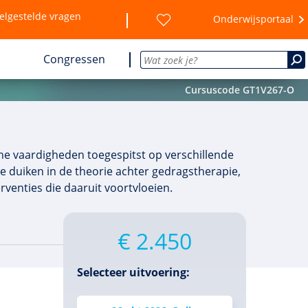
elgestelde vragen
Onderwijsportaal
Congressen
Cursuscode GT1V267-O
che vaardigheden toegespitst op verschillende
te duiken in de theorie achter gedragstherapie,
venties die daaruit voortvloeien.
€ 2.450
Selecteer uitvoering: