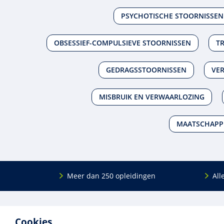
PSYCHOTISCHE STOORNISSEN
OBSESSIEF-COMPULSIEVE STOORNISSEN
T
GEDRAGSSTOORNISSEN
VE
MISBRUIK EN VERWAARLOZING
MAATSCHAPPE
Meer dan 250 opleidingen
All
De
RINO Groep
is een opleidings­insti­tuut
Onderwijs
Cookies