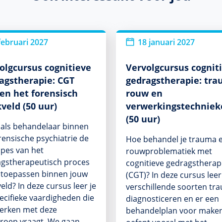
februari 2027
18 januari 2027
olgcursus cognitieve
Vervolgcursus cognit
agstherapie: CGT
gedragstherapie: tra
en het forensisch
rouw en
veld (50 uur)
verwerkingstechniek
(50 uur)
ij als behandelaar binnen
rensische psychiatrie de
Hoe behandel je trauma 
ipes van het
rouwproblematiek met
gstherapeutisch proces
cognitieve gedragstherap
 toepassen binnen jouw
(CGT)? In deze cursus leer
eld? In deze cursus leer je
verschillende soorten tr
ecifieke vaardigheden die
diagnosticeren en er een
erken met deze
behandelplan voor maken
roep vraagt. We gaan