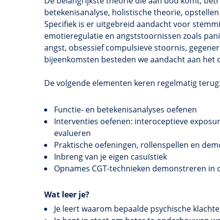
De belangrijkste theorie die aan bod komt, betre
betekenisanalyse, holistische theorie, opstelle
Specifiek is er uitgebreid aandacht voor stem
emotieregulatie en angststoornissen zoals panie
angst, obsessief compulsieve stoornis, gegener
bijeenkomsten besteden we aandacht aan het oe
De volgende elementen keren regelmatig terug
Functie- en betekenisanalyses oefenen
Interventies oefenen: interoceptieve expos
evalueren
Praktische oefeningen, rollenspellen en dem
Inbreng van je eigen casuïstiek
Opnames CGT-technieken demonstreren in de
Wat leer je?
Je leert waarom bepaalde psychische klachten