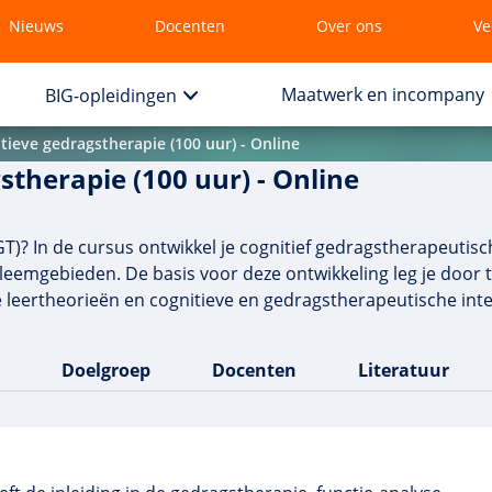
Nieuws
Docenten
Over ons
Ve
Maatwerk en incompany
BIG-opleidingen
tieve gedragstherapie (100 uur) - Online
stherapie (100 uur) - Online
T)? In de cursus ontwikkel je cognitief gedragstherapeutis
bleemgebieden. De basis voor deze ontwikkeling leg je door 
 leertheorieën en cognitieve en gedragstherapeutische inter
Doelgroep
Docenten
Literatuur