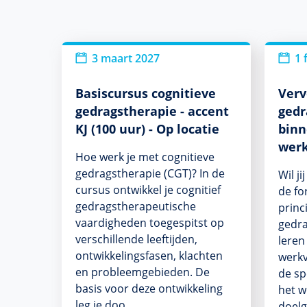
3 maart 2027
1 
Basiscursus cognitieve
Verv
gedragstherapie - accent
gedr
KJ (100 uur) - Op locatie
binn
werk
Hoe werk je met cognitieve
gedragstherapie (CGT)? In de
Wil j
cursus ontwikkel je cognitief
de fo
gedragstherapeutische
princ
vaardigheden toegespitst op
gedra
verschillende leeftijden,
leren
ontwikkelingsfasen, klachten
werkv
en probleemgebieden. De
de sp
basis voor deze ontwikkeling
het w
leg je doo…
doelg