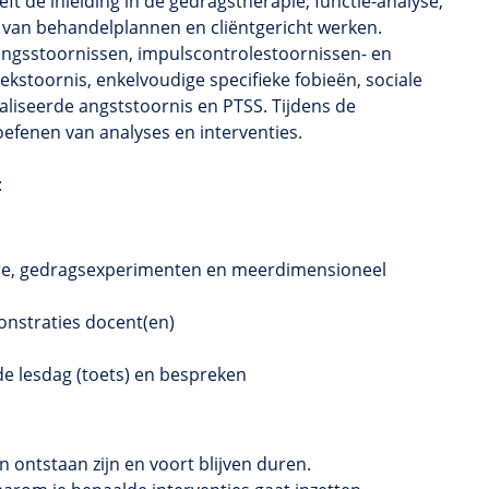
ft de inleiding in de gedragstherapie, functie-analyse,
n van behandelplannen en cliëntgericht werken.
mingsstoornissen, impulscontrolestoornissen- en
kstoornis, enkelvoudige specifieke fobieën, sociale
aliseerde angststoornis en PTSS. Tijdens de
fenen van analyses en interventies.
:
ure, gedragsexperimenten en meerdimensioneel
onstraties docent(en)
 lesdag (toets) en bespreken
 ontstaan zijn en voort blijven duren.