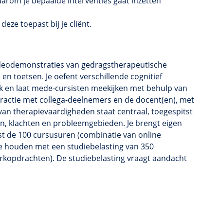
arom je bepaalde interventies gaat inzetten
deze toepast bij je cliënt.
 videodemonstraties van gedragstherapeutische
n toetsen. Je oefent verschillende cognitief
jk en laat mede-cursisten meekijken met behulp van
ractie met collega-deelnemers en de docent(en), met
an therapievaardigheden staat centraal, toegespitst
sen, klachten en probleemgebieden. Je brengt eigen
ast de 100 cursusuren (combinatie van online
te houden met een studiebelasting van 350
rkopdrachten). De studiebelasting vraagt aandacht