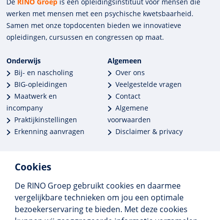
De
RINO Groep
is een opleidings­insti­tuut voor mensen die
werken met mensen met een psychische kwets­baar­heid.
Samen met onze top­docenten bieden we innova­tieve
opleidingen, cursussen en congres­sen op maat.
Onderwijs
Algemeen
Bij- en nascholing
Over ons
BIG-opleidingen
Veelgestelde vragen
Maatwerk en
Contact
incompany
Algemene
Praktijkinstellingen
voorwaarden
Erkenning aanvragen
Disclaimer & privacy
Cookies
De RINO Groep gebruikt cookies en daarmee
Meer dan 250 opleidingen
vergelijkbare technieken om jou een optimale
Alle BIG-opleidingen in huis
bezoekerservaring te bieden. Met deze cookies
Cedeo-erkend en CRKBO-geregistreerd