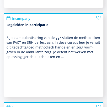
Incompany
Begeleiden in participatie
Bij de ambu­lantisering van de ggz sluiten de metho­dieken
van FACT en SRH perfect aan. In deze cursus leer je vanuit
dit gedachtegoed metho­disch han­delen en zorg vorm­
geven in de ambu­lante zorg. Je oefent het werken met
oplos­sings­gerichte tech­nieken en …