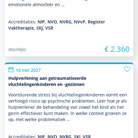
emotionele atmosfeer en …
Accreditaties:
NIP, NVO, NVRG, NVvP, Register
Vaktherapie, SKJ, VSR
€ 2.360
Wachtlijst
10 mei 2027
Hulpverlening aan getraumatiseerde
vluchtelingenkinderen en -gezinnen
Voortdurende stress bij vluchtelingenkin­de­ren vormt een
verhoogd risico op psychische pro­ble­men. Leer hoe je als
hulp­ver­le­ner de behan­del­ing van zowel het kind als het
gezin effectiever kunt maken. In welke context groeien ze
op, met welke proble­ma­tiek …
Accreditaties:
NIP, NVO, NVRG, SKJ, VSR