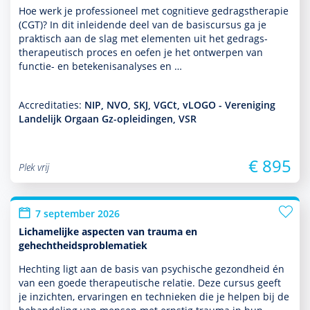
Hoe werk je professioneel met cogni­tieve gedrags­thera­pie
(CGT)? In dit inleidende deel van de basis­cursus ga je
prak­tisch aan de slag met elementen uit het gedrags­
thera­peu­tisch proces en oefen je het ontwerpen van
functie- en bete­kenisanalyses en …
Accreditaties:
NIP, NVO, SKJ, VGCt, vLOGO - Vereniging
Landelijk Orgaan Gz-opleidingen, VSR
€ 895
Plek vrij
7 september 2026
Lichamelijke aspecten van trauma en
gehechtheidsproblematiek
Hechting ligt aan de basis van psychische gezond­heid én
van een goede thera­peu­tische relatie. Deze cursus geeft
je inzichten, ervaringen en tech­nieken die je helpen bij de