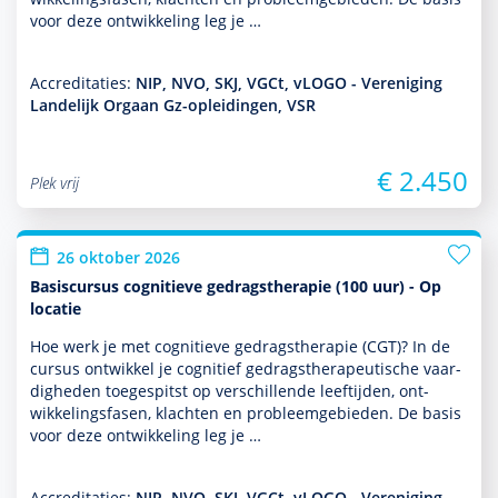
voor deze ont­wikke­ling leg je …
Accreditaties:
NIP, NVO, SKJ, VGCt, vLOGO - Vereniging
Landelijk Orgaan Gz-opleidingen, VSR
€ 2.450
Plek vrij
26 oktober 2026
Basiscursus cognitieve gedragstherapie (100 uur) - Op
locatie
Hoe werk je met cogni­tieve gedrags­thera­pie (CGT)? In de
cursus ontwik­kel je cognitief gedrags­thera­peu­tische vaar­
dig­heden toegespitst op ver­schil­lende leeftijden, ont­
wikke­lingsfasen, klachten en probleemgebieden. De basis
voor deze ont­wikke­ling leg je …
Accreditaties:
NIP, NVO, SKJ, VGCt, vLOGO - Vereniging