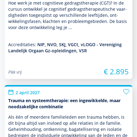
Hoe werk je met cogni­tieve gedrags­thera­pie (CGT)? In de
cursus ontwik­kel je cognitief gedrags­thera­peu­tische vaar­
dig­heden toegespitst op ver­schil­lende leeftijden, ont­
wikke­lingsfasen, klachten en probleemgebieden. De basis
voor deze ont­wikke­ling leg je …
Accreditaties:
NIP, NVO, SKJ, VGCt, vLOGO - Vereniging
Landelijk Orgaan Gz-opleidingen, VSR
€ 2.895
Plek vrij
2 april 2027
Trauma en systeemtherapie: een ingewikkelde, maar
noodzakelijke combinatie
Als één of meerdere familieleden een trauma hebben, is
dit bijna altijd van invloed op alle relaties in de familie.
Geheimhouding, ontkenning, bagatellisering en isolatie
bedreigen de indivi­duele ont­wikke­ling van de leden en de