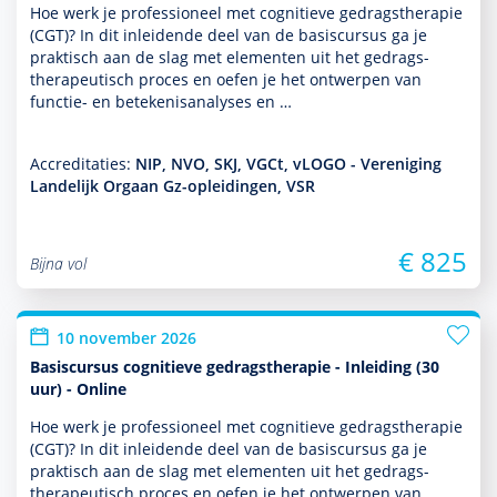
Hoe werk je professioneel met cogni­tieve gedrags­thera­pie
(CGT)? In dit inleidende deel van de basis­cursus ga je
prak­tisch aan de slag met elementen uit het gedrags­
thera­peu­tisch proces en oefen je het ontwerpen van
functie- en bete­kenisanalyses en …
Accreditaties:
NIP, NVO, SKJ, VGCt, vLOGO - Vereniging
Landelijk Orgaan Gz-opleidingen, VSR
€ 825
Bijna vol
10 november 2026
Basiscursus cognitieve gedragstherapie - Inleiding (30
uur) - Online
Hoe werk je professioneel met cogni­tieve gedrags­thera­pie
(CGT)? In dit inleidende deel van de basis­cursus ga je
prak­tisch aan de slag met elementen uit het gedrags­
thera­peu­tisch proces en oefen je het ontwerpen van