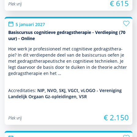
€ 615
Plek vrij
5 januari 2027
Basiscursus cognitieve gedragstherapie - Verdieping (70
uur) - Online
Hoe werk je professioneel met cogni­tieve gedrags­thera­
pie? In dit ver­die­pende deel van de basis­cursus oefen je
met gedrags­thera­peu­tische en cogni­tieve tech­nieken. Je
legt daarvoor de basis door te duiken in de theorie achter
gedrags­thera­pie en het …
Accreditaties:
NIP, NVO, SKJ, VGCt, vLOGO - Vereniging
Landelijk Orgaan Gz-opleidingen, VSR
€ 2.150
Plek vrij