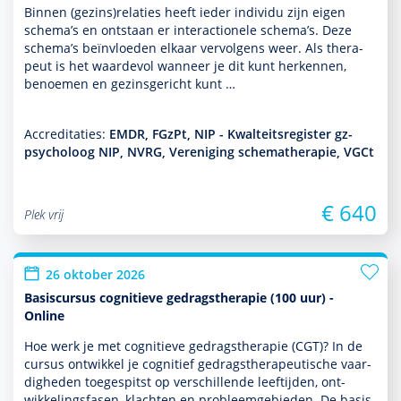
Binnen (gezins)relaties heeft ieder individu zijn eigen
schema’s en ontstaan er interactionele schema’s. Deze
schema’s beïnvloeden elkaar vervolgens weer. Als thera­
peut is het waardevol wanneer je dit kunt herkennen,
benoemen en gezinsgericht kunt …
Accreditaties:
EMDR, FGzPt, NIP - Kwalteitsregister gz-
psycholoog NIP, NVRG, Vereniging schematherapie, VGCt
€ 640
Plek vrij
26 oktober 2026
Basiscursus cognitieve gedragstherapie (100 uur) -
Online
Hoe werk je met cogni­tieve gedrags­thera­pie (CGT)? In de
cursus ontwik­kel je cognitief gedrags­thera­peu­tische vaar­
dig­heden toegespitst op ver­schil­lende leeftijden, ont­
wikke­lingsfasen, klachten en probleemgebieden. De basis