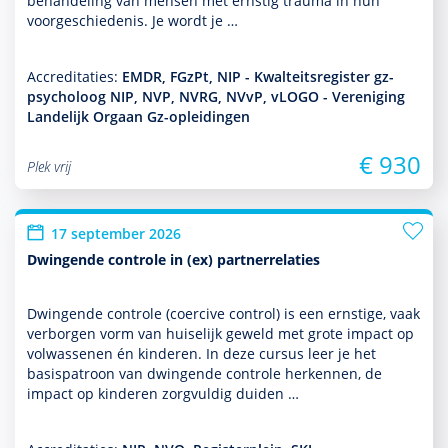
behan­del­ing van mensen met ernstig trauma in hun
voorgeschiedenis. Je wordt je …
Accreditaties:
EMDR, FGzPt, NIP - Kwalteitsregister gz-
psycholoog NIP, NVP, NVRG, NVvP, vLOGO - Vereniging
Landelijk Orgaan Gz-opleidingen
€ 930
Plek vrij
17 september 2026
Dwingende controle in (ex) partnerrelaties
Dwingende controle (coercive control) is een ernstige, vaak
verborgen vorm van huiselijk geweld met grote impact op
vol­was­senen én kin­de­ren. In deze cursus leer je het
basispatroon van dwingende controle herkennen, de
impact op kin­de­ren zorgvuldig duiden …