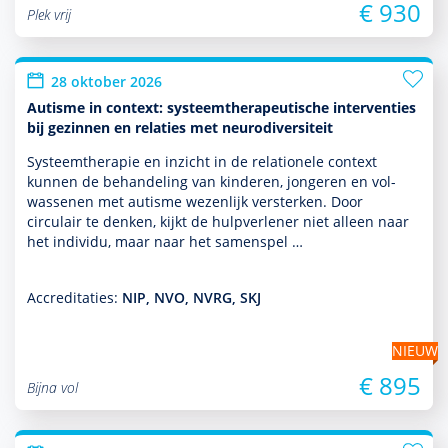
€ 930
Plek vrij
28 oktober 2026
Autisme in context: systeemtherapeutische interventies
bij gezinnen en relaties met neurodiversiteit
Systeemthera­pie en inzicht in de rela­tio­nele context
kunnen de behan­del­ing van kin­de­ren, jongeren en vol­
was­senen met autisme wezenlijk versterken. Door
circulair te denken, kijkt de hulp­ver­le­ner niet alleen naar
het individu, maar naar het samenspel …
Accreditaties:
NIP, NVO, NVRG, SKJ
NIEUW
€ 895
Bijna vol