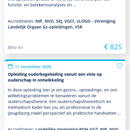
functie- en bete­kenisanalyses en …
Accreditaties:
NIP, NVO, SKJ, VGCt, vLOGO - Vereniging
Landelijk Orgaan Gz-opleidingen, VSR
€ 825
Bijna vol
11 november 2026
Opleiding ouderbegeleiding vanuit een visie op
ouderschap in ontwikkeling
In deze opleiding leer je om gezins-, opvoedings- en ont­
wikke­lingspro­ble­men te benaderen vanuit de
ouderschapstheorie. Een ouderschapstheore­tisch en
metho­disch kader kan jou als professional in de
(jeugd)zorg zowel perspec­tief als prak­tische handvatten …
Accreditaties:
Landelijke Vereniging POH-GGZ, NIP, NVO,