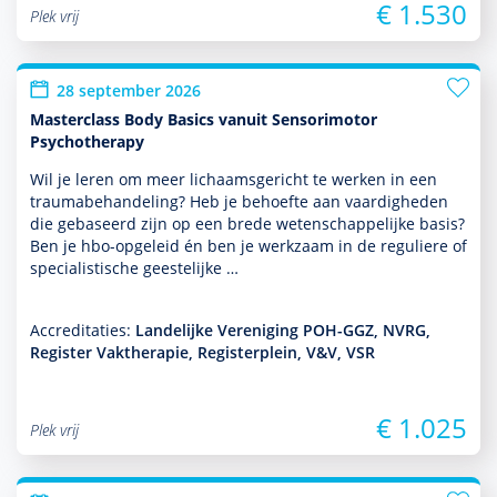
€ 1.530
Plek vrij
28 september 2026
Masterclass Body Basics vanuit Sensorimotor
Psychotherapy
Wil je leren om meer lichaamsgericht te werken in een
traumabehan­del­ing? Heb je behoefte aan vaar­dig­heden
die gebaseerd zijn op een brede weten­schappe­lijke basis?
Ben je hbo-opgeleid én ben je werk­zaam in de reguliere of
specialis­tische geeste­lijke …
Accreditaties:
Landelijke Vereniging POH-GGZ, NVRG,
Register Vaktherapie, Registerplein, V&V, VSR
€ 1.025
Plek vrij