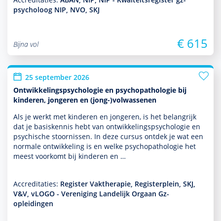
psycholoog NIP, NVO, SKJ
€ 615
Bijna vol
25 september 2026
Ontwikkelingspsychologie en psychopathologie bij
kinderen, jongeren en (jong-)volwassenen
Als je werkt met kin­de­ren en jongeren, is het belang­rijk
dat je basis­kennis hebt van ont­wikke­lingspsycho­logie en
psychische stoor­nissen. In deze cursus ontdek je wat een
normale ont­wikke­ling is en welke psycho­patho­logie het
meest voorkomt bij kin­de­ren en …
Accreditaties:
Register Vaktherapie, Registerplein, SKJ,
V&V, vLOGO - Vereniging Landelijk Orgaan Gz-
opleidingen