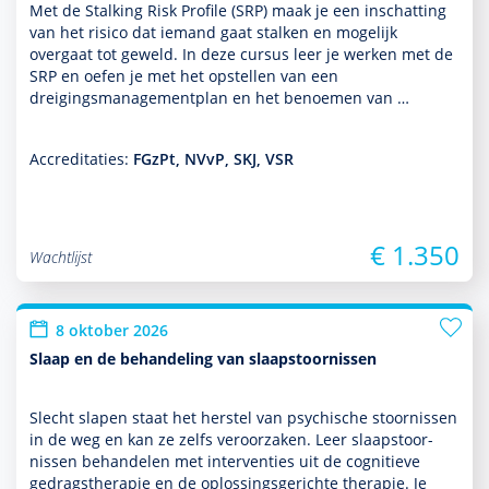
Met de Stalking Risk Profile (SRP) maak je een inschatting
van het risico dat iemand gaat stalken en moge­lijk
overgaat tot geweld. In deze cursus leer je werken met de
SRP en oefen je met het opstellen van een
dreigingsmanagementplan en het benoemen van …
Accreditaties:
FGzPt, NVvP, SKJ, VSR
€ 1.350
Wachtlijst
8 oktober 2026
Slaap en de behandeling van slaapstoornissen
Slecht slapen staat het herstel van psychische stoor­nissen
in de weg en kan ze zelfs veroorzaken. Leer slaapstoor­
nissen behan­delen met inter­venties uit de cogni­tieve
gedrags­thera­pie en de oplos­sings­gerichte thera­pie. Je