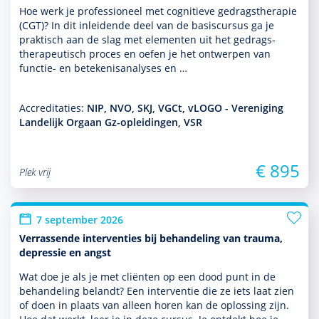
Hoe werk je professioneel met cogni­tieve gedrags­thera­pie
(CGT)? In dit inleidende deel van de basis­cursus ga je
prak­tisch aan de slag met elementen uit het gedrags­
thera­peu­tisch proces en oefen je het ontwerpen van
functie- en bete­kenisanalyses en …
Accreditaties:
NIP, NVO, SKJ, VGCt, vLOGO - Vereniging
Landelijk Orgaan Gz-opleidingen, VSR
€ 895
Plek vrij
7 september 2026
Verrassende interventies bij behandeling van trauma,
depressie en angst
Wat doe je als je met cliënten op een dood punt in de
behan­del­ing belandt? Een inter­ventie die ze iets laat zien
of doen in plaats van alleen horen kan de oplos­sing zijn.