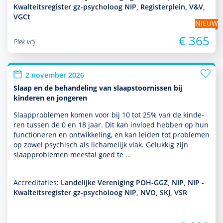
Kwalteitsregister gz-psycholoog NIP, Registerplein, V&V,
VGCt
NIEUW
€ 365
Plek vrij
2 november 2026
Slaap en de behandeling van slaapstoornissen bij
kinderen en jongeren
Slaappro­ble­men komen voor bij 10 tot 25% van de kin­de­
ren tussen de 0 en 18 jaar. Dit kan invloed hebben op hun
functio­neren en ont­wikke­ling, en kan leiden tot pro­ble­men
op zowel psychisch als lichamelijk vlak. Gelukkig zijn
slaappro­ble­men meestal goed te …
Accreditaties:
Landelijke Vereniging POH-GGZ, NIP, NIP -
Kwalteitsregister gz-psycholoog NIP, NVO, SKJ, VSR