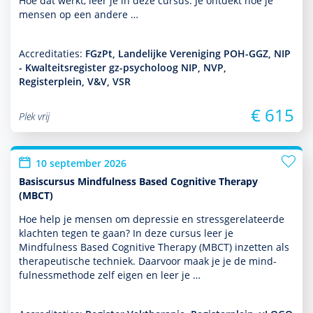
Hoe dat werkt, leer je in deze cursus. Je ontdekt hoe je
mensen op een andere …
Accreditaties:
FGzPt, Landelijke Vereniging POH-GGZ, NIP
- Kwalteitsregister gz-psycholoog NIP, NVP,
Registerplein, V&V, VSR
€ 615
Plek vrij
10 september 2026
Basiscursus Mindfulness Based Cognitive Therapy
(MBCT)
Hoe help je mensen om depres­sie en stressgerelateerde
klachten tegen te gaan? In deze cursus leer je
Mindfulness Based Cognitive Therapy (MBCT) inzetten als
thera­peu­tische techniek. Daarvoor maak je je de mind­
fulnessmethode zelf eigen en leer je …