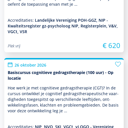
oefent de toe­pas­sing ervan met je …
Accreditaties:
Landelijke Vereniging POH-GGZ, NIP -
Kwalteitsregister gz-psycholoog NIP, Registerplein, V&V,
VGCt, VSR
€ 620
Plek vrij
26 oktober 2026
Basiscursus cognitieve gedragstherapie (100 uur) - Op
locatie
Hoe werk je met cogni­tieve gedrags­thera­pie (CGT)? In de
cursus ontwik­kel je cognitief gedrags­thera­peu­tische vaar­
dig­heden toegespitst op ver­schil­lende leeftijden, ont­
wikke­lingsfasen, klachten en probleemgebieden. De basis
voor deze ont­wikke­ling leg je …
Accreditaties:
NIP, NVO, SKJ, VGCt, vLOGO - Vereniging