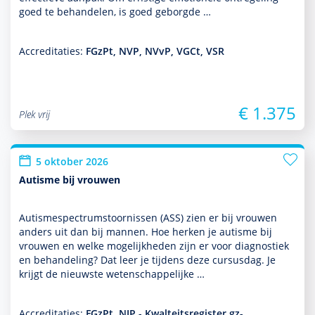
goed te behan­delen, is goed geborgde …
Accreditaties:
FGzPt, NVP, NVvP, VGCt, VSR
€ 1.375
Plek vrij
5 oktober 2026
Autisme bij vrouwen
Autismespectrumstoor­nissen (ASS) zien er bij vrouwen
anders uit dan bij mannen. Hoe herken je autisme bij
vrouwen en welke moge­lijk­heden zijn er voor diag­nos­tiek
en behan­del­ing? Dat leer je tijdens deze cursusdag. Je
krijgt de nieuwste weten­schappe­lijke …
Accreditaties:
FGzPt, NIP - Kwalteitsregister gz-