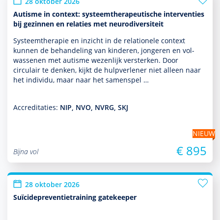
28 oktober 2026
Autisme in context: systeemtherapeutische interventies
bij gezinnen en relaties met neurodiversiteit
Systeemthera­pie en inzicht in de rela­tio­nele context
kunnen de behan­del­ing van kin­de­ren, jongeren en vol­
was­senen met autisme wezenlijk versterken. Door
circulair te denken, kijkt de hulp­ver­le­ner niet alleen naar
het individu, maar naar het samenspel …
Accreditaties:
NIP, NVO, NVRG, SKJ
NIEUW
€ 895
Bijna vol
28 oktober 2026
Suïcidepreventietraining gatekeeper