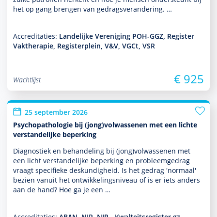
het op gang brengen van gedragsveran­de­ring. …
Accreditaties:
Landelijke Vereniging POH-GGZ, Register
Vaktherapie, Registerplein, V&V, VGCt, VSR
€ 925
Wachtlijst
25 september 2026
Psychopathologie bij (jong)volwassenen met een lichte
verstandelijke beperking
Diagnostiek en behan­del­ing bij (jong)vol­was­senen met
een licht ver­stande­lijke beper­king en probleemgedrag
vraagt speci­fieke des­kun­dig­heid. Is het gedrag 'normaal'
bezien vanuit het ont­wikke­lingsniveau of is er iets anders
aan de hand? Hoe ga je een …
Accreditaties:
ABAN, NIP, NIP - Kwalteitsregister gz-