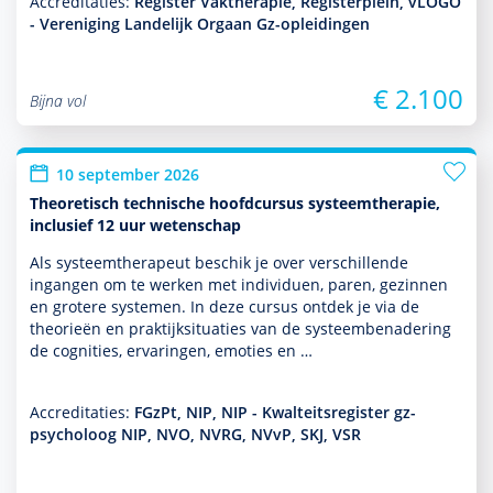
Accreditaties:
Register Vaktherapie, Registerplein, vLOGO
- Vereniging Landelijk Orgaan Gz-opleidingen
€ 2.100
Bijna vol
10 september 2026
Theoretisch technische hoofdcursus systeemtherapie,
inclusief 12 uur wetenschap
Als systeem­thera­peut beschik je over ver­schil­lende
ingangen om te werken met individuen, paren, gezin­nen
en grotere systemen. In deze cursus ontdek je via de
theorieën en prak­tijksituaties van de systeembenade­ring
de cognities, ervaringen, emoties en …
Accreditaties:
FGzPt, NIP, NIP - Kwalteitsregister gz-
psycholoog NIP, NVO, NVRG, NVvP, SKJ, VSR