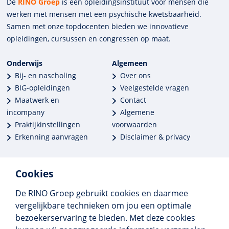
De
RINO Groep
is een opleidings­insti­tuut voor mensen die
werken met mensen met een psychische kwets­baar­heid.
Samen met onze top­docenten bieden we innova­tieve
opleidingen, cursussen en congres­sen op maat.
Onderwijs
Algemeen
Bij- en nascholing
Over ons
BIG-opleidingen
Veelgestelde vragen
Maatwerk en
Contact
incompany
Algemene
Praktijkinstellingen
voorwaarden
Erkenning aanvragen
Disclaimer & privacy
Cookies
De RINO Groep gebruikt cookies en daarmee
Meer dan 250 opleidingen
vergelijkbare technieken om jou een optimale
Alle BIG-opleidingen in huis
bezoekerservaring te bieden. Met deze cookies
Cedeo-erkend en CRKBO-geregistreerd