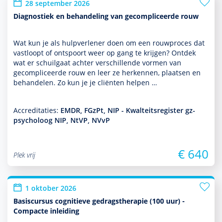
28 september 2026
Diagnostiek en behandeling van gecompliceerde rouw
Wat kun je als hulp­ver­le­ner doen om een rouwproces dat
vastloopt of ontspoort weer op gang te krijgen? Ontdek
wat er schuilgaat achter ver­schil­lende vormen van
gecompliceerde rouw en leer ze herkennen, plaatsen en
behan­delen. Zo kun je je cliënten helpen …
Accreditaties:
EMDR, FGzPt, NIP - Kwalteitsregister gz-
psycholoog NIP, NtVP, NVvP
€ 640
Plek vrij
1 oktober 2026
Basiscursus cognitieve gedragstherapie (100 uur) -
Compacte inleiding