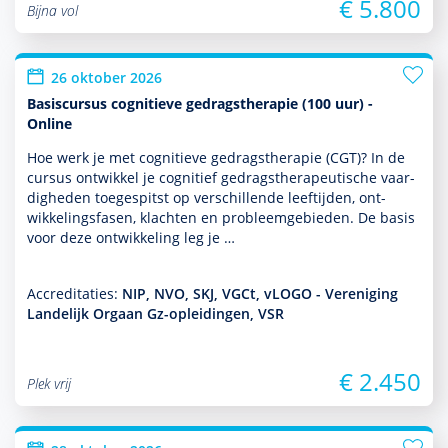
€ 5.800
Bijna vol
26 oktober 2026
Basiscursus cognitieve gedragstherapie (100 uur) -
Online
Hoe werk je met cogni­tieve gedrags­thera­pie (CGT)? In de
cursus ontwik­kel je cognitief gedrags­thera­peu­tische vaar­
dig­heden toegespitst op ver­schil­lende leeftijden, ont­
wikke­lingsfasen, klachten en probleemgebieden. De basis
voor deze ont­wikke­ling leg je …
Accreditaties:
NIP, NVO, SKJ, VGCt, vLOGO - Vereniging
Landelijk Orgaan Gz-opleidingen, VSR
€ 2.450
Plek vrij