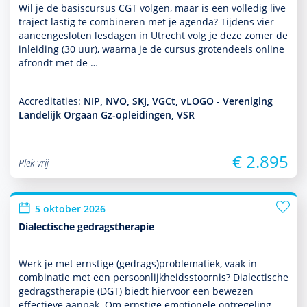
Wil je de basis­cursus CGT volgen, maar is een volledig live
traject lastig te combineren met je agenda? Tijdens vier
aaneengesloten lesdagen in Utrecht volg je deze zomer de
inleiding (30 uur), waarna je de cursus grotendeels online
afrondt met de …
Accreditaties:
NIP, NVO, SKJ, VGCt, vLOGO - Vereniging
Landelijk Orgaan Gz-opleidingen, VSR
€ 2.895
Plek vrij
5 oktober 2026
Dialectische gedragstherapie
Werk je met ernstige (gedrags)proble­ma­tiek, vaak in
combinatie met een per­soon­lijk­heids­stoor­nis? Dialectische
gedrags­thera­pie (DGT) biedt hiervoor een bewezen
effectieve aanpak. Om ernstige emotionele ontregeling