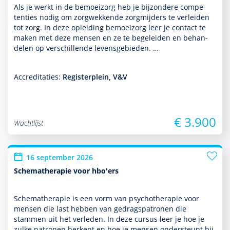
Als je werkt in de bemoei­zorg heb je bijzondere compe­
ten­ties nodig om zorgwekkende zorgmijders te verleiden
tot zorg. In deze opleiding bemoei­zorg leer je contact te
maken met deze mensen en ze te bege­leiden en behan­
delen op ver­schil­lende levensgebieden. …
Accreditaties:
Registerplein, V&V
€ 3.900
Wachtlijst
16 september 2026
Schematherapie voor hbo'ers
Schemathera­pie is een vorm van psycho­thera­pie voor
mensen die last hebben van gedragspatronen die
stammen uit het verleden. In deze cursus leer je hoe je
zulke patronen herkent en hoe je mensen onder­steunt bij