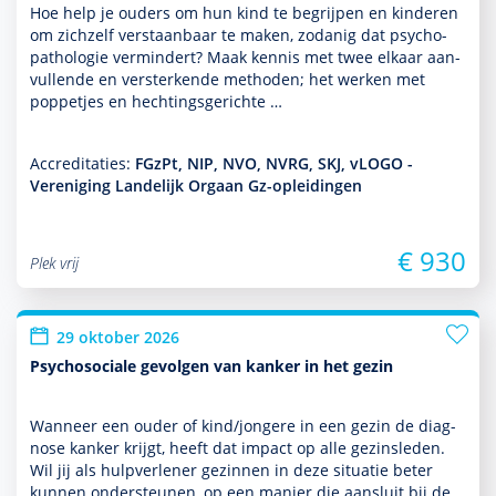
Hoe help je ouders om hun kind te begrijpen en kin­de­ren
om zichzelf ver­staan­baar te maken, zodanig dat psycho­
patho­logie vermindert? Maak kennis met twee elkaar aan­
vullende en versterkende methoden; het werken met
poppetjes en hechtingsgerichte …
Accreditaties:
FGzPt, NIP, NVO, NVRG, SKJ, vLOGO -
Vereniging Landelijk Orgaan Gz-opleidingen
€ 930
Plek vrij
29 oktober 2026
Psychosociale gevolgen van kanker in het gezin
Wanneer een ouder of kind/jongere in een gezin de diag­
nose kanker krijgt, heeft dat impact op alle gezinsleden.
Wil jij als hulp­ver­le­ner gezin­nen in deze situatie beter
kunnen onder­steunen, op een manier die aansluit bij de