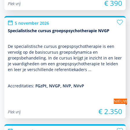
€ 390
Plek vrij
5 november 2026
Specialistische cursus groepspsychotherapie NVGP
De specialis­tische cursus groepspsycho­thera­pie is een
vervolg op de basis­cursus groeps­dynamica en
groepsbehan­del­ing. In de cursus krijgt je inzicht in en leer
je vaar­dig­heden om een groepspsycho­thera­pie te leiden
en leer je ver­schil­lende referen­tie­kaders …
Accreditaties:
FGzPt, NVGP, NVP, NVvP
NIEUW
€ 2.350
Plek vrij