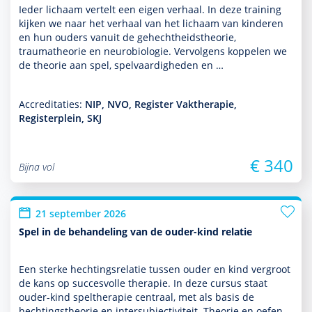
Ieder lichaam vertelt een eigen verhaal. In deze training
kijken we naar het verhaal van het lichaam van kin­de­ren
en hun ouders vanuit de gehechtheidstheorie,
traumatheorie en neurobiologie. Vervolgens koppelen we
de theorie aan spel, spelvaar­dig­heden en …
Accreditaties:
NIP, NVO, Register Vaktherapie,
Registerplein, SKJ
€ 340
Bijna vol
21 september 2026
Spel in de behandeling van de ouder-kind relatie
Een sterke hechtingsrelatie tussen ouder en kind vergroot
de kans op succesvolle thera­pie. In deze cursus staat
ouder-kind spelthera­pie centraal, met als basis de
hechtingstheorie en intersubjectiviteit. Theorie en oefen­