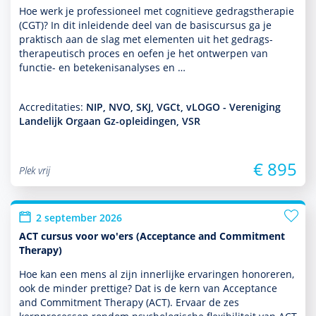
Hoe werk je professioneel met cogni­tieve gedrags­thera­pie
(CGT)? In dit inleidende deel van de basis­cursus ga je
prak­tisch aan de slag met elementen uit het gedrags­
thera­peu­tisch proces en oefen je het ontwerpen van
functie- en bete­kenisanalyses en …
Accreditaties:
NIP, NVO, SKJ, VGCt, vLOGO - Vereniging
Landelijk Orgaan Gz-opleidingen, VSR
€ 895
Plek vrij
2 september 2026
ACT cursus voor wo'ers (Acceptance and Commitment
Therapy)
Hoe kan een mens al zijn innerlijke ervaringen honoreren,
ook de minder prettige? Dat is de kern van Acceptance
and Commitment Therapy (ACT). Ervaar de zes