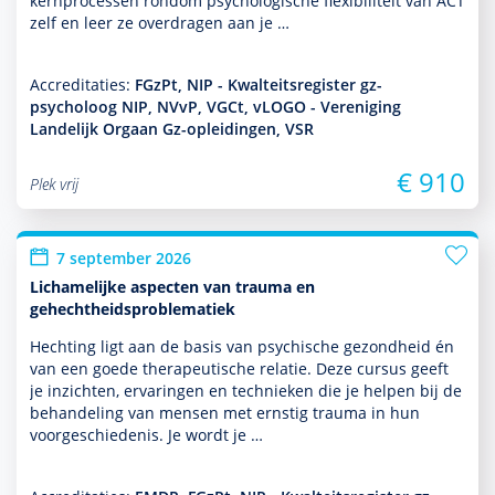
kernprocessen ron­dom psycho­logische flexibiliteit van ACT
zelf en leer ze overdragen aan je …
Accreditaties:
FGzPt, NIP - Kwalteitsregister gz-
psycholoog NIP, NVvP, VGCt, vLOGO - Vereniging
Landelijk Orgaan Gz-opleidingen, VSR
€ 910
Plek vrij
7 september 2026
Lichamelijke aspecten van trauma en
gehechtheidsproblematiek
Hechting ligt aan de basis van psychische gezond­heid én
van een goede thera­peu­tische relatie. Deze cursus geeft
je inzichten, ervaringen en tech­nieken die je helpen bij de
behan­del­ing van mensen met ernstig trauma in hun
voorgeschiedenis. Je wordt je …