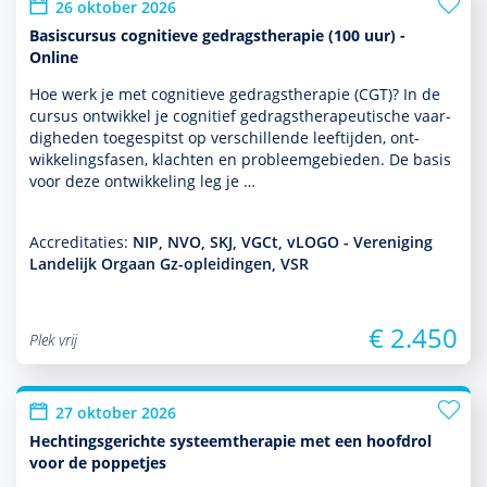
26 oktober 2026
Basiscursus cognitieve gedragstherapie (100 uur) -
Online
Hoe werk je met cogni­tieve gedrags­thera­pie (CGT)? In de
cursus ontwik­kel je cognitief gedrags­thera­peu­tische vaar­
dig­heden toegespitst op ver­schil­lende leeftijden, ont­
wikke­lingsfasen, klachten en probleemgebieden. De basis
voor deze ont­wikke­ling leg je …
Accreditaties:
NIP, NVO, SKJ, VGCt, vLOGO - Vereniging
Landelijk Orgaan Gz-opleidingen, VSR
€ 2.450
Plek vrij
27 oktober 2026
Hechtingsgerichte systeemtherapie met een hoofdrol
voor de poppetjes