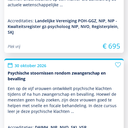
actuele weten­schappe­lijke …
Accreditaties:
Landelijke Vereniging POH-GGZ, NIP, NIP -
Kwalteitsregister gz-psycholoog NIP, NVO, Registerplein,
SKJ
€ 695
Plek vrij
30 oktober 2026
Psychische stoornissen rondom zwangerschap en
bevalling
Een op de vijf vrouwen ontwik­kelt psychische klachten
tijdens of na hun zwangerschap en bevalling. Hoewel de
meesten geen hulp zoeken, zijn deze vrouwen goed te
helpen met snelle en focale behan­del­ing. In deze cursus
leer je deze psychische klachten …
Accreditaties:
DAIMH, NIP, NVO, SKJ, VSR