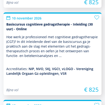
€ 825
Bijna vol
10 november 2026
Basiscursus cognitieve gedragstherapie - Inleiding (30
uur) - Online
Hoe werk je professioneel met cogni­tieve gedrags­thera­pie
(CGT)? In dit inleidende deel van de basis­cursus ga je
prak­tisch aan de slag met elementen uit het gedrags­
thera­peu­tisch proces en oefen je het ontwerpen van
functie- en bete­kenisanalyses en …
Accreditaties:
NIP, NVO, SKJ, VGCt, vLOGO - Vereniging
Landelijk Orgaan Gz-opleidingen, VSR
€ 825
Bijna vol