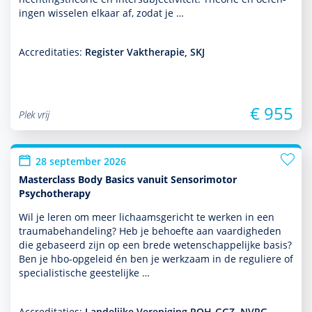
ingen wisselen elkaar af, zodat je …
Accreditaties:
Register Vaktherapie, SKJ
€ 955
Plek vrij
28 september 2026
Masterclass Body Basics vanuit Sensorimotor
Psychotherapy
Wil je leren om meer lichaamsgericht te werken in een
traumabehan­del­ing? Heb je behoefte aan vaar­dig­heden
die gebaseerd zijn op een brede weten­schappe­lijke basis?
Ben je hbo-opgeleid én ben je werk­zaam in de reguliere of
specialis­tische geeste­lijke …
Accreditaties:
Landelijke Vereniging POH-GGZ, NVRG,