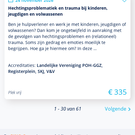
24 november 2026
Hechtingsproblematiek en trauma bij kinderen,
jeugdigen en volwassenen
Ben je hulp­ver­le­ner en werk je met kin­de­ren, jeugdigen of
vol­was­senen? Dan kom je ongetwijfeld in aanraking met
de gevolgen van hechtingspro­ble­men en (relationeel)
trauma. Soms zijn gedrag en emoties moeilijk te
begrijpen. Hoe ga je hiermee om? In deze …
Accreditaties:
Landelijke Vereniging POH-GGZ,
Registerplein, SKJ, V&V
€ 335
Plek vrij
1 - 30 van 61
Volgende