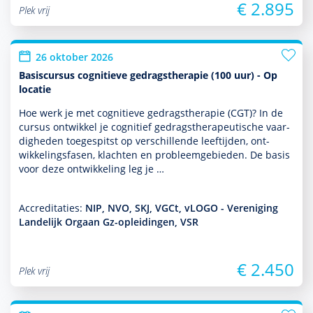
€ 2.895
Plek vrij
26 oktober 2026
Basiscursus cognitieve gedragstherapie (100 uur) - Op
locatie
Hoe werk je met cogni­tieve gedrags­thera­pie (CGT)? In de
cursus ontwik­kel je cognitief gedrags­thera­peu­tische vaar­
dig­heden toegespitst op ver­schil­lende leeftijden, ont­
wikke­lingsfasen, klachten en probleemgebieden. De basis
voor deze ont­wikke­ling leg je …
Accreditaties:
NIP, NVO, SKJ, VGCt, vLOGO - Vereniging
Landelijk Orgaan Gz-opleidingen, VSR
€ 2.450
Plek vrij