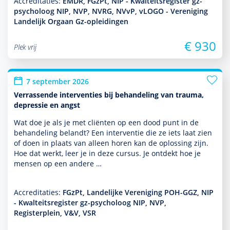
Accreditaties:
EMDR, FGzPt, NIP - Kwalteitsregister gz-
psycholoog NIP, NVP, NVRG, NVvP, vLOGO - Vereniging
Landelijk Orgaan Gz-opleidingen
€ 930
Plek vrij
7 september 2026
Verrassende interventies bij behandeling van trauma,
depressie en angst
Wat doe je als je met cliënten op een dood punt in de
behan­del­ing belandt? Een inter­ventie die ze iets laat zien
of doen in plaats van alleen horen kan de oplos­sing zijn.
Hoe dat werkt, leer je in deze cursus. Je ontdekt hoe je
mensen op een andere …
Accreditaties:
FGzPt, Landelijke Vereniging POH-GGZ, NIP
- Kwalteitsregister gz-psycholoog NIP, NVP,
Registerplein, V&V, VSR