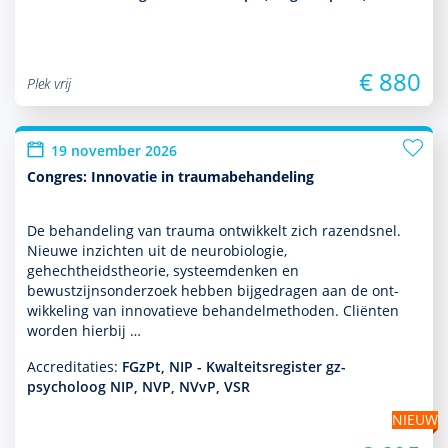
€ 880
Plek vrij
19 november 2026
Congres: Innovatie in traumabehandeling
De behan­del­ing van trauma ontwik­kelt zich razendsnel.
Nieuwe inzichten uit de neurobiologie,
gehechtheidstheorie, systeem­denken en
bewustzijnsonder­zoek hebben bijgedragen aan de ont­
wikke­ling van innovatieve behan­delmethoden. Cliënten
worden hierbij …
Accreditaties:
FGzPt, NIP - Kwalteitsregister gz-
psycholoog NIP, NVP, NVvP, VSR
NIEUW