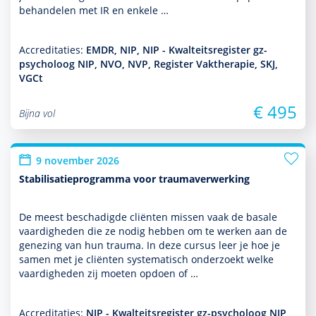
behan­delen met IR en enkele …
Accreditaties:
EMDR, NIP, NIP - Kwalteitsregister gz-
psycholoog NIP, NVO, NVP, Register Vaktherapie, SKJ,
VGCt
€ 495
Bijna vol
9 november 2026
Stabilisatieprogramma voor traumaverwerking
De meest beschadigde cliënten missen vaak de basale
vaar­dig­heden die ze nodig hebben om te werken aan de
genezing van hun trauma. In deze cursus leer je hoe je
samen met je cliënten syste­ma­tisch onder­zoekt welke
vaar­dig­heden zij moeten opdoen of …
Accreditaties:
NIP - Kwalteitsregister gz-psycholoog NIP,