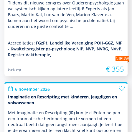
Tijdens dit nieuwe congres over Ouderenpsycho­logie gaan
we systemisch kijken op latere leeftijd! Experts als Jan
Baars, Martin Kat, Luc van de Ven, Marion Klaver e.a.
komen aan het woord om psychische proble­ma­tiek bij
ouderen in de juiste context te …
Accreditaties:
FGzPt, Landelijke Vereniging POH-GGZ, NIP
- Kwalteitsregister gz-psycholoog NIP, NVP, NVRG, NVvP,
Register Vaktherapie, …
NIEUW
€ 355
Plek vrij
6 november 2026
Imaginatie en Rescripting met kinderen, jeugdigen en
volwassenen
Met Imaginatie en Rescripting (IR) kun je cliënten helpen
een traumatische herinnering om te vormen tot een
neutraal beeld dat geen angst meer aanjaagt. Je leert hoe
je de ervaringen achter een klacht snel kunt opsporen en