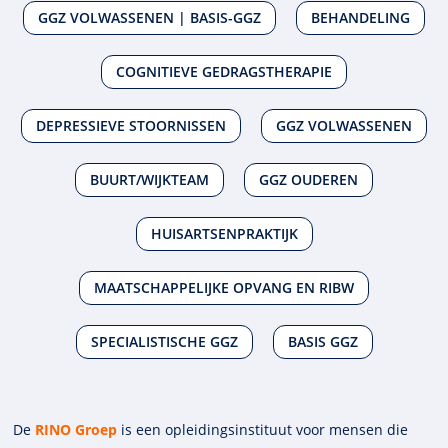
GGZ VOLWASSENEN | BASIS-GGZ
BEHANDELING
COGNITIEVE GEDRAGSTHERAPIE
DEPRESSIEVE STOORNISSEN
GGZ VOLWASSENEN
BUURT/WIJKTEAM
GGZ OUDEREN
HUISARTSENPRAKTIJK
MAATSCHAPPELIJKE OPVANG EN RIBW
SPECIALISTISCHE GGZ
BASIS GGZ
De
RINO Groep
is een opleidings­insti­tuut voor mensen die