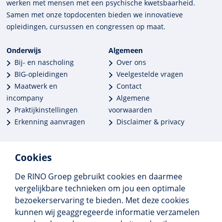
werken met mensen met een psychische kwets­baar­heid.
Samen met onze top­docenten bieden we innova­tieve
opleidingen, cursussen en congres­sen op maat.
Onderwijs
Algemeen
Bij- en nascholing
Over ons
BIG-opleidingen
Veelgestelde vragen
Maatwerk en
Contact
incompany
Algemene
Praktijkinstellingen
voorwaarden
Erkenning aanvragen
Disclaimer & privacy
Cookies
De RINO Groep gebruikt cookies en daarmee
Meer dan 250 opleidingen
vergelijkbare technieken om jou een optimale
Alle BIG-opleidingen in huis
bezoekerservaring te bieden. Met deze cookies
Cedeo-erkend en CRKBO-geregistreerd
kunnen wij geaggregeerde informatie verzamelen
Gemiddelde beoordeling 8,4