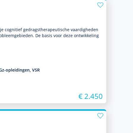
je cognitief gedrags­thera­peu­tische vaar­dig­heden
 probleemgebieden. De basis voor deze ont­wikke­ling
Gz-opleidingen, VSR
€ 2.450