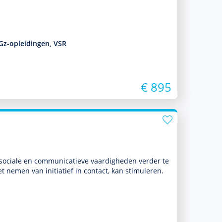
Gz-opleidingen, VSR
€ 895
ciale en com­muni­ca­tieve vaar­dig­heden verder te
et nemen van initiatief in contact, kan stimuleren.