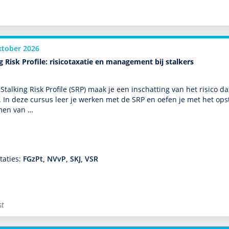
ktober 2026
g Risk Profile: risicotaxatie en management bij stalkers
Stalking Risk Profile (SRP) maak je een inschatting van het risico d
 In deze cursus leer je werken met de SRP en oefen je met het o
en van …
taties:
FGzPt, NVvP, SKJ, VSR
st