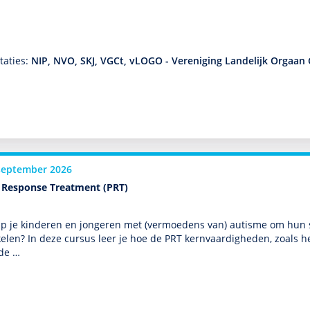
taties:
NIP, NVO, SKJ, VGCt, vLOGO - Vereniging Landelijk Orgaan 
september 2026
l Response Treatment (PRT)
p je kin­de­ren en jongeren met (vermoedens van) autisme om hun so
kelen? In deze cursus leer je hoe de PRT kernvaar­dig­heden, zoals h
 de …