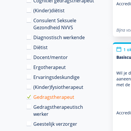
Cognitief gedragstherapeut
Accredi
(Kinder)diëtist
Consulent Seksuele
Gezondheid NVVS
Bijna vo
Diagnostisch werkende
Diëtist
1 o
Docent/mentor
Basiscu
Ergotherapeut
Wil je 
Ervaringsdeskundige
aaneeng
met de
(Kinder)fysiotherapeut
Gedragstherapeut
Gedragstherapeutisch
Accredi
werker
Geestelijk verzorger