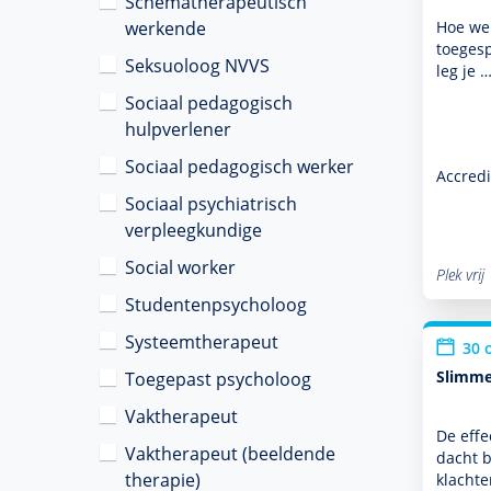
Schematherapeutisch
werkende
Hoe wer
toegesp
Seksuoloog NVVS
leg je 
Sociaal pedagogisch
hulpverlener
Sociaal pedagogisch werker
Accredi
Sociaal psychiatrisch
verpleegkundige
Social worker
Plek vrij
Studentenpsycholoog
Systeemtherapeut
30 
Slimme
Toegepast psycholoog
Vaktherapeut
De effe
Vaktherapeut (beeldende
dacht b
therapie)
klacht