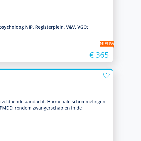
-psycholoog NIP, Registerplein, V&V, VGCt
NIEUW
€ 365
 onvol­doende aan­dacht. Hormonale schommelingen
, PMDD, ron­dom zwangerschap en in de