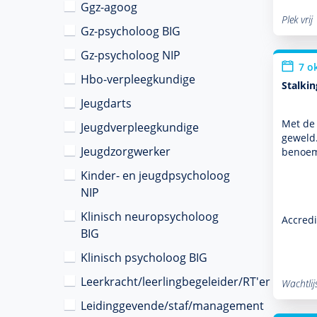
Ggz-agoog
Plek vrij
Gz-psycholoog BIG
Gz-psycholoog NIP
7 o
Hbo-verpleegkundige
Stalkin
Jeugdarts
Met de 
Jeugdverpleegkundige
geweld.
Jeugdzorgwerker
benoem
Kinder- en jeugdpsycholoog
NIP
Klinisch neuropsycholoog
Accredi
BIG
Klinisch psycholoog BIG
Leerkracht/leerlingbegeleider/RT'er
Wachtlij
Leidinggevende/staf/management