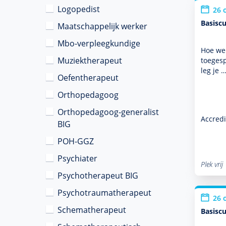
Logopedist
26 
Basiscu
Maatschappelijk werker
Mbo-verpleegkundige
Hoe wer
Muziektherapeut
toegesp
leg je 
Oefentherapeut
Orthopedagoog
Orthopedagoog-generalist
Accredi
BIG
POH-GGZ
Psychiater
Plek vrij
Psychotherapeut BIG
Psychotraumatherapeut
26 
Schematherapeut
Basiscu