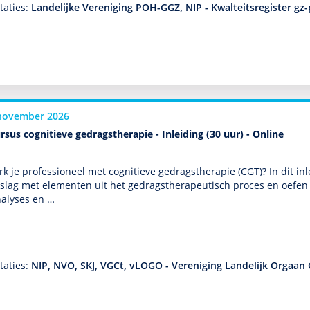
taties:
Landelijke Vereniging POH-GGZ, NIP - Kwalteitsregister gz
november 2026
rsus cognitieve gedragstherapie - Inleiding (30 uur) - Online
k je professioneel met cogni­tieve gedrags­thera­pie (CGT)? In dit in
slag met elementen uit het gedrags­thera­peu­tisch proces en oefen
nalyses en …
taties:
NIP, NVO, SKJ, VGCt, vLOGO - Vereniging Landelijk Orgaan 