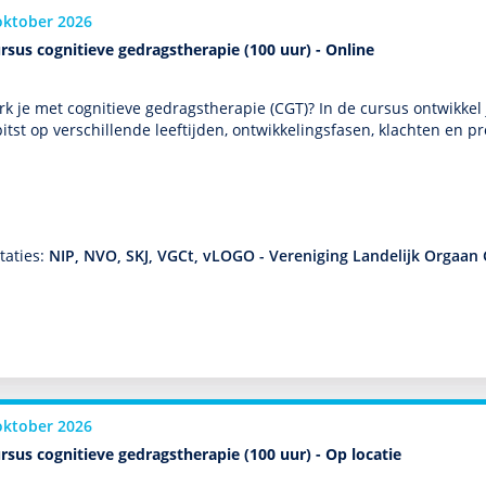
oktober 2026
rsus cognitieve gedragstherapie (100 uur) - Online
k je met cogni­tieve gedrags­thera­pie (CGT)? In de cursus ontwik­kel 
itst op ver­schil­lende leeftijden, ont­wikke­lingsfasen, klachten en
…
taties:
NIP, NVO, SKJ, VGCt, vLOGO - Vereniging Landelijk Orgaan 
oktober 2026
rsus cognitieve gedragstherapie (100 uur) - Op locatie