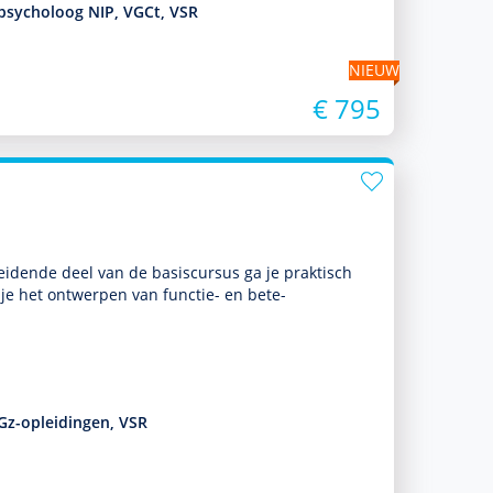
-psycholoog NIP, VGCt, VSR
NIEUW
€ 795
leidende deel van de basis­cursus ga je prak­tisch
 je het ontwerpen van functie- en bete­
Gz-opleidingen, VSR