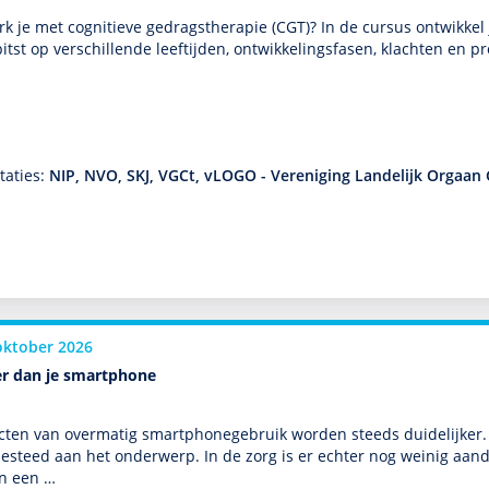
k je met cogni­tieve gedrags­thera­pie (CGT)? In de cursus ontwik­kel 
itst op ver­schil­lende leeftijden, ont­wikke­lingsfasen, klachten en
…
taties:
NIP, NVO, SKJ, VGCt, vLOGO - Vereniging Landelijk Orgaan 
oktober 2026
r dan je smartphone
cten van overmatig smartphonegebruik worden steeds duide­lijker. 
esteed aan het onder­werp. In de zorg is er echter nog weinig aan­d
en een …