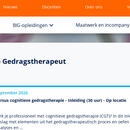
Nieuws
Docenten
Over ons
V
Maatwerk en incompany
BIG-opleidingen
p Gedragstherapeut
eptember 2026
rsus cognitieve gedragstherapie - Inleiding (30 uur) - Op locatie
k je professioneel met cogni­tieve gedrags­thera­pie (CGT)? In dit in
slag met elementen uit het gedrags­thera­peu­tisch proces en oefen
nalyses en …