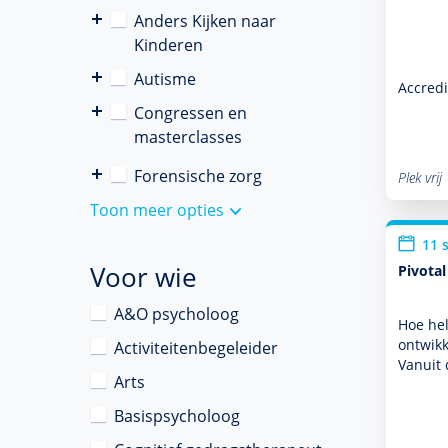
Anders Kijken naar
Kinderen
Autisme
Accredi
Congressen en
masterclasses
Forensische zorg
Plek vrij
Toon meer opties
11 
Voor wie
Pivota
A&O psycholoog
Hoe hel
ontwik­
Activiteitenbegeleider
Vanuit
Arts
Basispsycholoog