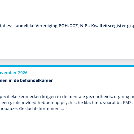
taties:
Landelijke Vereniging POH-GGZ, NIP - Kwalteitsregister gz
ovember 2026
en in de behandelkamer
eci­fieke kenmerken krijgen in de mentale gezond­heids­zorg nog
een grote invloed hebben op psychische klachten, vooral bij PMS
nopauze. Geslachtshormonen …