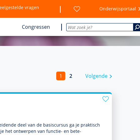
eelgestelde vragen
Onderwijsportaal
Congressen
1
2
Volgende
leidende deel van de basis­cursus ga je prak­tisch
 je het ontwerpen van functie- en bete­