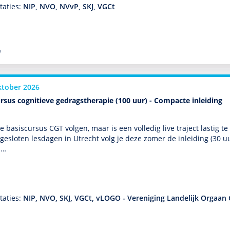
taties:
NIP, NVO, NVvP, SKJ, VGCt
l
ktober 2026
rsus cognitieve gedragstherapie (100 uur) - Compacte inleiding
de basis­cursus CGT volgen, maar is een volledig live traject lastig
esloten lesdagen in Utrecht volg je deze zomer de inleiding (30 uu
 …
taties:
NIP, NVO, SKJ, VGCt, vLOGO - Vereniging Landelijk Orgaan 