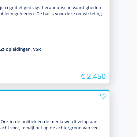
je cognitief gedrags­thera­peu­tische vaar­dig­heden
 probleemgebieden. De basis voor deze ont­wikke­ling
Gz-opleidingen, VSR
€ 2.450
Ook in de politiek en de media wordt volop aan­
acht voor, terwijl het op de achter­grond van veel