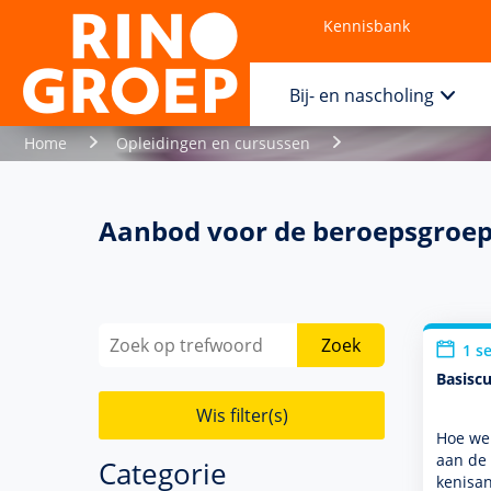
Kennisbank
Contact
Bij- en nascholing
Home
Opleidingen en cursussen
Aanbod voor de beroepsgroe
Zoek
1 s
Basiscu
Wis filter(s)
Hoe wer
aan de 
Categorie
kenisa