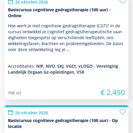
26 oktober 2026
Basiscursus cognitieve gedragstherapie (100 uur) -
Online
Hoe werk je met cogni­tieve gedrags­thera­pie (CGT)? In de
cursus ontwik­kel je cognitief gedrags­thera­peu­tische vaar­
dig­heden toegespitst op ver­schil­lende leeftijden, ont­
wikke­lingsfasen, klachten en probleemgebieden. De basis
voor deze ont­wikke­ling leg je …
Accreditaties:
NIP, NVO, SKJ, VGCt, vLOGO - Vereniging
Landelijk Orgaan Gz-opleidingen, VSR
€ 2.450
Plek vrij
26 oktober 2026
Basiscursus cognitieve gedragstherapie (100 uur) - Op
locatie