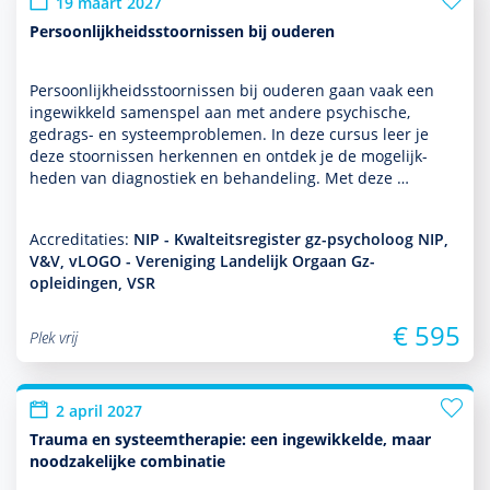
19 maart 2027
Persoonlijkheidsstoornissen bij ouderen
Persoonlijkheidsstoor­nissen bij ouderen gaan vaak een
ingewikkeld samenspel aan met andere psychische,
gedrags- en systeempro­ble­men. In deze cursus leer je
deze stoor­nissen herkennen en ontdek je de moge­lijk­
heden van diag­nos­tiek en behan­del­ing. Met deze …
Accreditaties:
NIP - Kwalteitsregister gz-psycholoog NIP,
V&V, vLOGO - Vereniging Landelijk Orgaan Gz-
opleidingen, VSR
€ 595
Plek vrij
2 april 2027
Trauma en systeemtherapie: een ingewikkelde, maar
noodzakelijke combinatie