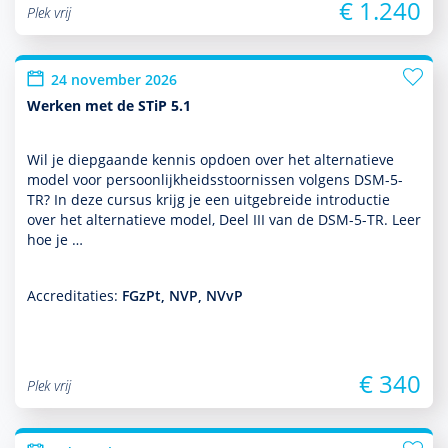
€ 1.240
Plek vrij
24 november 2026
Werken met de STiP 5.1
Wil je diepgaande kennis opdoen over het alternatieve
model voor per­soon­lijk­heids­stoor­nissen volgens DSM-5-
TR? In deze cursus krijg je een uit­ge­breide intro­ductie
over het alternatieve model, Deel III van de DSM-5-TR. Leer
hoe je …
Accreditaties:
FGzPt, NVP, NVvP
€ 340
Plek vrij