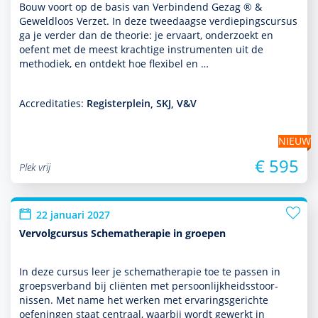
Bouw voort op de basis van Verbindend Gezag ® &
Geweldloos Verzet. In deze tweedaagse verdiepingscursus
ga je verder dan de theorie: je ervaart, onder­zoekt en
oefent met de meest krachtige instru­men­ten uit de
metho­diek, en ontdekt hoe flexibel en …
Accreditaties:
Registerplein, SKJ, V&V
NIEUW
€ 595
Plek vrij
22 januari 2027
Vervolgcursus Schematherapie in groepen
In deze cursus leer je schemathera­pie toe te passen in
groeps­ver­band bij cliënten met per­soon­lijk­heids­stoor­
nissen. Met name het werken met ervaringsgerichte
oefen­ingen staat centraal, waarbij wordt gewerkt in