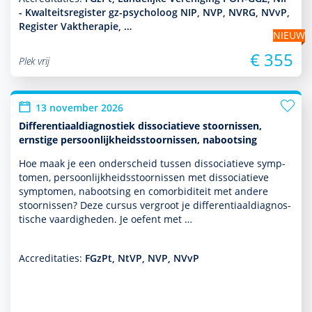
- Kwalteitsregister gz-psycholoog NIP, NVP, NVRG, NVvP,
Register Vaktherapie, …
NIEUW
€ 355
Plek vrij
13 november 2026
Differentiaaldiagnostiek dissociatieve stoornissen,
ernstige persoonlijkheidsstoornissen, nabootsing
Hoe maak je een onderscheid tussen dissociatieve symp­
tomen, per­soon­lijk­heids­stoor­nissen met dissociatieve
symp­tomen, nabootsing en comorbiditeit met andere
stoor­nissen? Deze cursus vergroot je differentiaaldiag­nos­
tische vaar­dig­heden. Je oefent met …
Accreditaties:
FGzPt, NtVP, NVP, NVvP