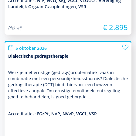
Accreditaties:
NIP, NVO, SKJ, VGCt, vLOGO - Vereniging
Landelijk Orgaan Gz-opleidingen, VSR
€ 2.895
Plek vrij
5 oktober 2026
Dialectische gedragstherapie
Werk je met ernstige (gedrags)proble­ma­tiek, vaak in
combinatie met een per­soon­lijk­heids­stoor­nis? Dialectische
gedrags­thera­pie (DGT) biedt hiervoor een bewezen
effectieve aanpak. Om ernstige emotionele ontregeling
goed te behan­delen, is goed geborgde …
Accreditaties:
FGzPt, NVP, NVvP, VGCt, VSR