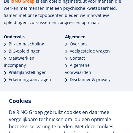
De
RINO Groep
is een opleidings­insti­tuut voor mensen die
werken met mensen met een psychische kwets­baar­heid.
Samen met onze top­docenten bieden we innova­tieve
opleidingen, cursussen en congres­sen op maat.
Onderwijs
Algemeen
Bij- en nascholing
Over ons
BIG-opleidingen
Veelgestelde vragen
Maatwerk en
Contact
incompany
Algemene
Praktijkinstellingen
voorwaarden
Erkenning aanvragen
Disclaimer & privacy
Cookies
De RINO Groep gebruikt cookies en daarmee
Meer dan 250 opleidingen
vergelijkbare technieken om jou een optimale
Alle BIG-opleidingen in huis
bezoekerservaring te bieden. Met deze cookies
Cedeo-erkend en CRKBO-geregistreerd