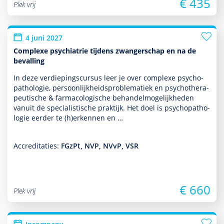
€ 435
Plek vrij
4 juni 2027
Complexe psychiatrie tijdens zwangerschap en na de
bevalling
In deze verdiepingscursus leer je over complexe psycho­
patho­logie, per­soon­lijkheidsproble­ma­tiek en psycho­thera­
peutische & farmacologische behan­delmoge­lijk­heden
vanuit de specialis­tische prak­tijk. Het doel is psycho­patho­
logie eerder te (h)erkennen en …
Accreditaties:
FGzPt, NVP, NVvP, VSR
€ 660
Plek vrij