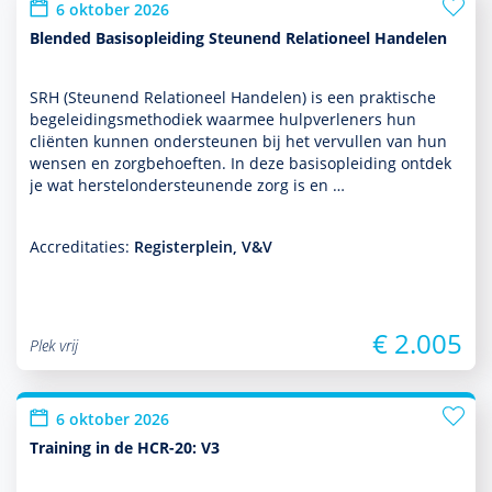
6 oktober 2026
Blended Basisopleiding Steunend Relationeel Handelen
SRH (Steunend Relationeel Han­delen) is een prak­tische
bege­lei­dingsmetho­diek waarmee hulp­ver­le­ners hun
cliënten kunnen onder­steunen bij het vervullen van hun
wensen en zorg­behoef­ten. In deze basis­opleiding ontdek
je wat herstelonder­steunende zorg is en …
Accreditaties:
Registerplein, V&V
€ 2.005
Plek vrij
6 oktober 2026
Training in de HCR-20: V3