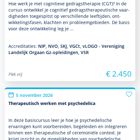
Hoe werk je met cogni­tieve gedrags­thera­pie (CGT)? In de
cursus ontwik­kel je cognitief gedrags­thera­peu­tische vaar­
dig­heden toegespitst op ver­schil­lende leeftijden, ont­
wikke­lingsfasen, klachten en probleemgebieden. De basis
voor deze ont­wikke­ling leg je …
Accreditaties:
NIP, NVO, SKJ, VGCt, vLOGO - Vereniging
Landelijk Orgaan Gz-opleidingen, VSR
€ 2.450
Plek vrij
5 november 2026
Therapeutisch werken met psychedelica
In deze basis­cursus leer je hoe je psychedelische
ervaringen kunt voorbereiden, bege­leiden en integreren
binnen een thera­peu­tische of ceremoniële context. Je
krijgt inzicht in de moge­lijk­heden van psychedelische