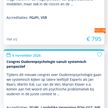
middelen, maar ook in de risico’s en de …
Accreditaties:
FGzPt, VSR
NIEUW
€ 795
Plek vrij
6 november 2026
Congres Ouderenpsychologie vanuit systemisch
perspectief
Tijdens dit nieuwe congres over Ouderenpsycho­logie gaan
we systemisch kijken op latere leeftijd! Experts als Jan
Baars, Martin Kat, Luc van de Ven, Marion Klaver e.a.
komen aan het woord om psychische proble­ma­tiek bij
ouderen in de juiste context te …
Accreditaties:
FGzPt, Landelijke Vereniging POH-GGZ, NIP