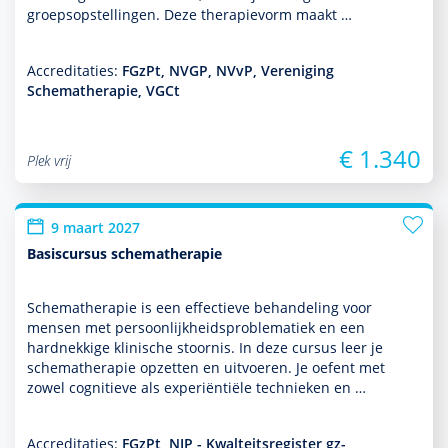
groepsopstellingen. Deze thera­pievorm maakt …
Accreditaties:
FGzPt, NVGP, NVvP, Vereniging
Schematherapie, VGCt
€ 1.340
Plek vrij
9 maart 2027
Basiscursus schematherapie
Schemathera­pie is een effectieve behan­del­ing voor
mensen met per­soon­lijkheidsproble­ma­tiek en een
hardnekkige klinische stoor­nis. In deze cursus leer je
schemathera­pie opzetten en uitvoeren. Je oefent met
zowel cogni­tieve als experiëntiële tech­nieken en …
Accreditaties:
FGzPt, NIP - Kwalteitsregister gz-