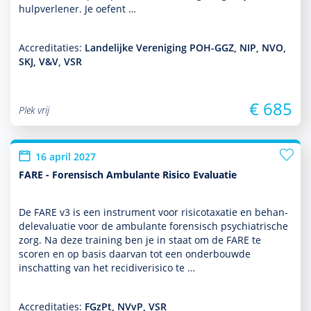
hulp­ver­le­ner. Je oefent …
Accreditaties:
Landelijke Vereniging POH-GGZ, NIP, NVO,
SKJ, V&V, VSR
€ 685
Plek vrij
16 april 2027
FARE - Forensisch Ambulante Risico Evaluatie
De FARE v3 is een instrument voor risicotaxatie en behan­
delevaluatie voor de ambu­lante foren­sisch psychia­trische
zorg. Na deze training ben je in staat om de FARE te
scoren en op basis daarvan tot een onderbouwde
inschatting van het recidiverisico te …
Accreditaties:
FGzPt, NVvP, VSR