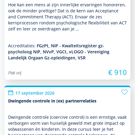
Hoe kan een mens al zijn innerlijke ervaringen honoreren,
ook de minder prettige? Dat is de kern van Acceptance
and Commitment Therapy (ACT). Ervaar de zes
kernprocessen ron­dom psycho­logische flexibiliteit van ACT
zelf en leer ze overdragen aan je …
Accreditaties:
FGzPt, NIP - Kwalteitsregister gz-
psycholoog NIP, NVvP, VGCt, vLOGO - Vereniging
Landelijk Orgaan Gz-opleidingen, VSR
€ 910
Plek vrij
17 september 2026
Dwingende controle in (ex) partnerrelaties
Dwingende controle (coercive control) is een ernstige, vaak
verborgen vorm van huiselijk geweld met grote impact op
vol­was­senen én kin­de­ren. In deze cursus leer je het