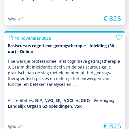
€ 825
Bijna vol
10 november 2026
Basiscursus cognitieve gedragstherapie - Inleiding (30
uur) - Online
Hoe werk je professioneel met cogni­tieve gedrags­thera­pie
(CGT)? In dit inleidende deel van de basis­cursus ga je
prak­tisch aan de slag met elementen uit het gedrags­
thera­peu­tisch proces en oefen je het ontwerpen van
functie- en bete­kenisanalyses en …
Accreditaties:
NIP, NVO, SKJ, VGCt, vLOGO - Vereniging
Landelijk Orgaan Gz-opleidingen, VSR
€ 825
Bijna vol