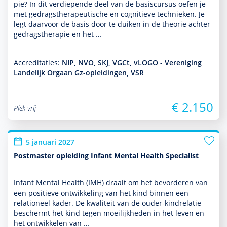
pie? In dit ver­die­pende deel van de basis­cursus oefen je
met gedrags­thera­peu­tische en cogni­tieve tech­nieken. Je
legt daarvoor de basis door te duiken in de theorie achter
gedrags­thera­pie en het …
Accreditaties:
NIP, NVO, SKJ, VGCt, vLOGO - Vereniging
Landelijk Orgaan Gz-opleidingen, VSR
€ 2.150
Plek vrij
5 januari 2027
Postmaster opleiding Infant Mental Health Specialist
Infant Mental Health (IMH) draait om het bevor­deren van
een positieve ont­wikke­ling van het kind binnen een
relationeel kader. De kwaliteit van de ouder-kindrelatie
beschermt het kind tegen moeilijkheden in het leven en
het ontwik­kelen van …