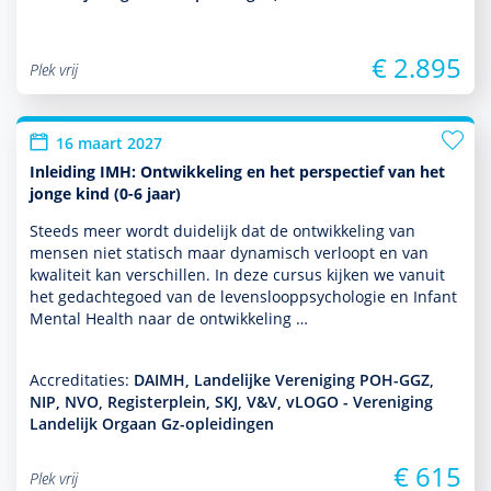
€ 2.895
Plek vrij
16 maart 2027
Inleiding IMH: Ontwikkeling en het perspectief van het
jonge kind (0-6 jaar)
Steeds meer wordt duide­lijk dat de ont­wikke­ling van
mensen niet statisch maar dynamisch verloopt en van
kwaliteit kan ver­schil­len. In deze cursus kijken we vanuit
het gedachtegoed van de levens­looppsycho­logie en Infant
Mental Health naar de ont­wikke­ling …
Accreditaties:
DAIMH, Landelijke Vereniging POH-GGZ,
NIP, NVO, Registerplein, SKJ, V&V, vLOGO - Vereniging
Landelijk Orgaan Gz-opleidingen
€ 615
Plek vrij