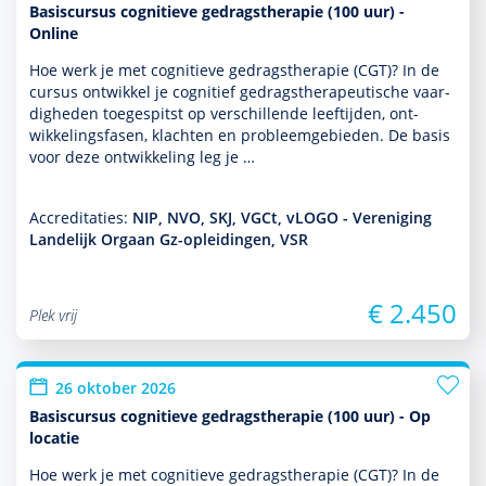
Basiscursus cognitieve gedragstherapie (100 uur) -
Online
Hoe werk je met cogni­tieve gedrags­thera­pie (CGT)? In de
cursus ontwik­kel je cognitief gedrags­thera­peu­tische vaar­
dig­heden toegespitst op ver­schil­lende leeftijden, ont­
wikke­lingsfasen, klachten en probleemgebieden. De basis
voor deze ont­wikke­ling leg je …
Accreditaties:
NIP, NVO, SKJ, VGCt, vLOGO - Vereniging
Landelijk Orgaan Gz-opleidingen, VSR
€ 2.450
Plek vrij
26 oktober 2026
Basiscursus cognitieve gedragstherapie (100 uur) - Op
locatie
Hoe werk je met cogni­tieve gedrags­thera­pie (CGT)? In de