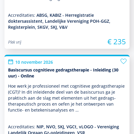
Accreditaties:
ABSG, KABIZ - Herregistratie
doktersassistent, Landelijke Vereniging POH-GGZ,
Registerplein, SKGV, SKJ, V&V
€ 235
Plek vrij
10 november 2026
Basiscursus cognitieve gedragstherapie - Inleiding (30
uur) - Online
Hoe werk je professioneel met cogni­tieve gedrags­thera­pie
(CGT)? In dit inleidende deel van de basis­cursus ga je
prak­tisch aan de slag met elementen uit het gedrags­
thera­peu­tisch proces en oefen je het ontwerpen van
functie- en bete­kenisanalyses en …
Accreditaties:
NIP, NVO, SKJ, VGCt, vLOGO - Vereniging
Landelijk Orgaan Gz-opleidingen, VSR