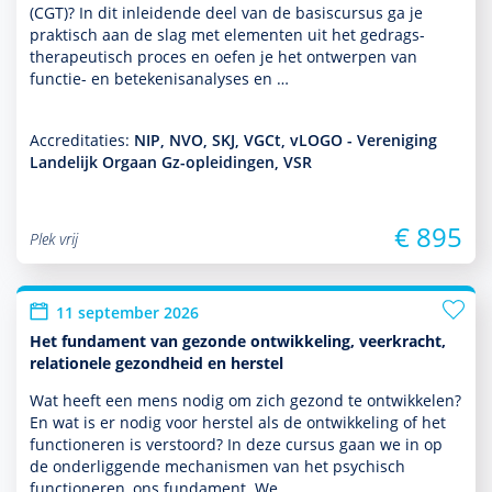
(CGT)? In dit inleidende deel van de basis­cursus ga je
prak­tisch aan de slag met elementen uit het gedrags­
thera­peu­tisch proces en oefen je het ontwerpen van
functie- en bete­kenisanalyses en …
Accreditaties:
NIP, NVO, SKJ, VGCt, vLOGO - Vereniging
Landelijk Orgaan Gz-opleidingen, VSR
€ 895
Plek vrij
11 september 2026
Het fundament van gezonde ontwikkeling, veerkracht,
relationele gezondheid en herstel
Wat heeft een mens nodig om zich gezond te ontwik­kelen?
En wat is er nodig voor herstel als de ont­wikke­ling of het
functio­neren is verstoord? In deze cursus gaan we in op
de onderliggende mechanismen van het psychisch
functio­neren, ons fundament. We …