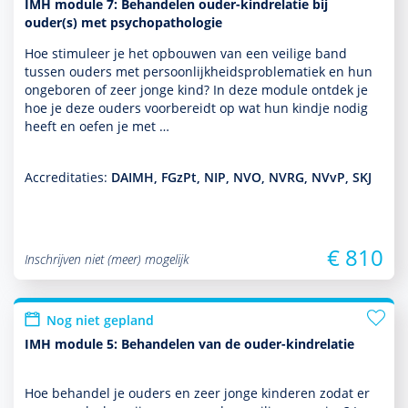
IMH module 7: Behandelen ouder-kindrelatie bij
ouder(s) met psychopathologie
Hoe stimuleer je het opbouwen van een veilige band
tussen ouders met per­soon­lijkheidsproble­ma­tiek en hun
ongeboren of zeer jonge kind? In deze module ontdek je
hoe je deze ouders voorbereidt op wat hun kindje nodig
heeft en oefen je met …
Accreditaties:
DAIMH, FGzPt, NIP, NVO, NVRG, NVvP, SKJ
€ 810
Inschrijven niet (meer) mogelijk
Nog niet gepland
IMH module 5: Behandelen van de ouder-kindrelatie
Hoe behan­del je ouders en zeer jonge kin­de­ren zodat er