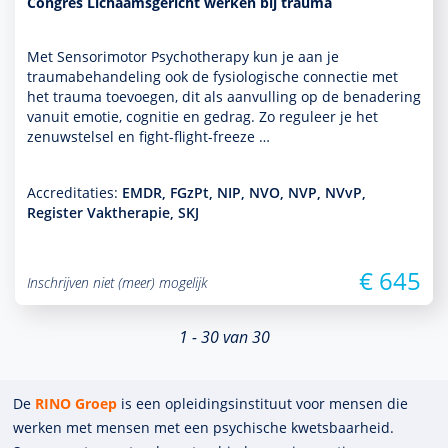
Congres Lichaamsgericht werken bij trauma
Met Sensorimotor Psychothera­py kun je aan je
traumabehan­del­ing ook de fysiologische connectie met
het trauma toevoegen, dit als aanvulling op de benade­ring
vanuit emotie, cognitie en gedrag. Zo reguleer je het
zenuwstelsel en fight-flight-freeze …
Accreditaties:
EMDR, FGzPt, NIP, NVO, NVP, NVvP,
Register Vaktherapie, SKJ
€ 645
Inschrijven niet (meer) mogelijk
1 - 30 van 30
De
RINO Groep
is een opleidings­insti­tuut voor mensen die
werken met mensen met een psychische kwets­baar­heid.