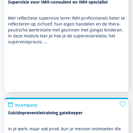
Supervisie voor IMH-consulent en IMH-specialist
Met reflectieve super­visie leren IMH-professionals beter te
reflecteren op zichzelf, hun eigen han­delen en de thera­
peu­tische werkrelatie met gezin­nen met (jonge) kin­de­ren.
In deze module leer je hoe je de super­visierelatie, het
super­visieproces, …
Incompany
Suïcidepreventietraining gatekeeper
In je werk, maar ook privé, kun je mensen ontmoeten die