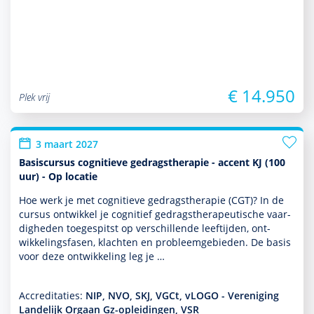
€ 14.950
Plek vrij
3 maart 2027
Basiscursus cognitieve gedragstherapie - accent KJ (100
uur) - Op locatie
Hoe werk je met cogni­tieve gedrags­thera­pie (CGT)? In de
cursus ontwik­kel je cognitief gedrags­thera­peu­tische vaar­
dig­heden toegespitst op ver­schil­lende leeftijden, ont­
wikke­lingsfasen, klachten en probleemgebieden. De basis
voor deze ont­wikke­ling leg je …
Accreditaties:
NIP, NVO, SKJ, VGCt, vLOGO - Vereniging
Landelijk Orgaan Gz-opleidingen, VSR