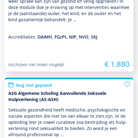
weer sprake kan zijn van gezond en veilig opgroeien? In
deze module doe je ervaring op met inter­venties waarmee
je de (aanstaande) ouder, het kind, en de ouder en het
kind gezamenlijk behan­delt. Je …
Accreditaties:
DAIMH, FGzPt, NIP, NVO, SKJ
€ 1.880
Inschrijven niet (meer) mogelijk
Nog niet gepland
ASG Algemene Scholing Aanvullende Seksuele
Hulpverlening (AS-ASH)
Seksuele gezond­heid heeft medische, psycho­logische en
sociale aspecten die niet los van elkaar te zien zijn. In de
opleiding leer je zowel curatieve soa-bestrijding als hulp­
ver­le­ning rond seksuali­teit te bieden. Zo word je een
allround professional op …