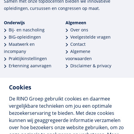
Samen met onze top­docenten bieden we innova­tieve
opleidingen, cursussen en congres­sen op maat.
Onderwijs
Algemeen
Bij- en nascholing
Over ons
BIG-opleidingen
Veelgestelde vragen
Maatwerk en
Contact
incompany
Algemene
Praktijkinstellingen
voorwaarden
Erkenning aanvragen
Disclaimer & privacy
Cookies
De RINO Groep gebruikt cookies en daarmee
Meer dan 250 opleidingen
vergelijkbare technieken om jou een optimale
Alle BIG-opleidingen in huis
bezoekerservaring te bieden. Met deze cookies
Cedeo-erkend en CRKBO-geregistreerd
kunnen wij geaggregeerde informatie verzamelen
Gemiddelde beoordeling 8,4
over hoe bezoekers onze website gebruiken, om zo