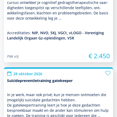
cursus ontwik­kel je cognitief gedrags­thera­peu­tische vaar­
dig­heden toegespitst op ver­schil­lende leeftijden, ont­
wikke­lingsfasen, klachten en probleemgebieden. De basis
voor deze ont­wikke­ling leg je …
Accreditaties:
NIP, NVO, SKJ, VGCt, vLOGO - Vereniging
Landelijk Orgaan Gz-opleidingen, VSR
€ 2.450
Plek vrij
28 oktober 2026
Suïcidepreventietraining gatekeeper
In je werk, maar ook privé, kun je mensen ontmoeten die
(moge­lijk) suïcidale gedachten hebben.
De gatekeepertraining leert je hoe je deze gedachten
bespreekbaar maakt en de ander kan stimuleren om hulp
te zoeken. De training is geschikt voor iedereen die …