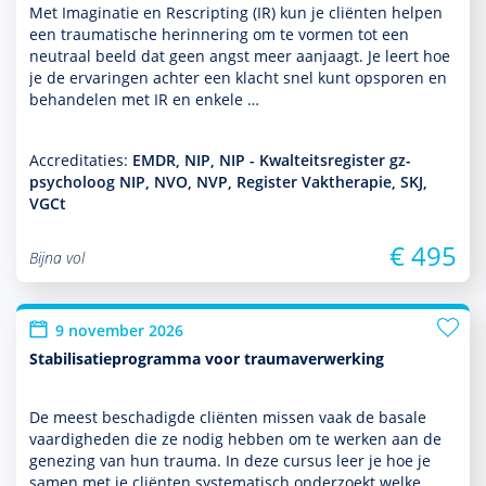
Met Imaginatie en Rescripting (IR) kun je cliënten helpen
een traumatische herinnering om te vormen tot een
neutraal beeld dat geen angst meer aanjaagt. Je leert hoe
je de ervaringen achter een klacht snel kunt opsporen en
behan­delen met IR en enkele …
Accreditaties:
EMDR, NIP, NIP - Kwalteitsregister gz-
psycholoog NIP, NVO, NVP, Register Vaktherapie, SKJ,
VGCt
€ 495
Bijna vol
9 november 2026
Stabilisatieprogramma voor traumaverwerking
De meest beschadigde cliënten missen vaak de basale
vaar­dig­heden die ze nodig hebben om te werken aan de
genezing van hun trauma. In deze cursus leer je hoe je
samen met je cliënten syste­ma­tisch onder­zoekt welke