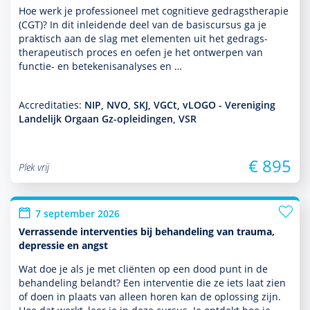
Hoe werk je professioneel met cogni­tieve gedrags­thera­pie
(CGT)? In dit inleidende deel van de basis­cursus ga je
prak­tisch aan de slag met elementen uit het gedrags­
thera­peu­tisch proces en oefen je het ontwerpen van
functie- en bete­kenisanalyses en …
Accreditaties:
NIP, NVO, SKJ, VGCt, vLOGO - Vereniging
Landelijk Orgaan Gz-opleidingen, VSR
€ 895
Plek vrij
7 september 2026
Verrassende interventies bij behandeling van trauma,
depressie en angst
Wat doe je als je met cliënten op een dood punt in de
behan­del­ing belandt? Een inter­ventie die ze iets laat zien
of doen in plaats van alleen horen kan de oplos­sing zijn.