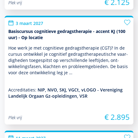
€ 2.125
Plek vrij
3 maart 2027
Basiscursus cognitieve gedragstherapie - accent KJ (100
uur) - Op locatie
Hoe werk je met cogni­tieve gedrags­thera­pie (CGT)? In de
cursus ontwik­kel je cognitief gedrags­thera­peu­tische vaar­
dig­heden toegespitst op ver­schil­lende leeftijden, ont­
wikke­lingsfasen, klachten en probleemgebieden. De basis
voor deze ont­wikke­ling leg je …
Accreditaties:
NIP, NVO, SKJ, VGCt, vLOGO - Vereniging
Landelijk Orgaan Gz-opleidingen, VSR
€ 2.895
Plek vrij