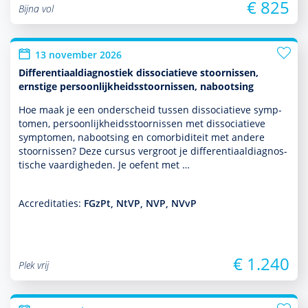
€ 825
Bijna vol
13 november 2026
Differentiaaldiagnostiek dissociatieve stoornissen,
ernstige persoonlijkheidsstoornissen, nabootsing
Hoe maak je een onderscheid tussen dissociatieve symp­
tomen, per­soon­lijk­heids­stoor­nissen met dissociatieve
symp­tomen, nabootsing en comorbiditeit met andere
stoor­nissen? Deze cursus vergroot je differentiaaldiag­nos­
tische vaar­dig­heden. Je oefent met …
Accreditaties:
FGzPt, NtVP, NVP, NVvP
€ 1.240
Plek vrij