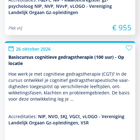
psycholoog NIP, NVP, NVvP, vLOGO - Vereniging
Landelijk Orgaan Gz-opleidingen
€ 955
Plek vrij
26 oktober 2026
Basiscursus cognitieve gedragstherapie (100 uur) - Op
locatie
Hoe werk je met cogni­tieve gedrags­thera­pie (CGT)? In de
cursus ontwik­kel je cognitief gedrags­thera­peu­tische vaar­
dig­heden toegespitst op ver­schil­lende leeftijden, ont­
wikke­lingsfasen, klachten en probleemgebieden. De basis
voor deze ont­wikke­ling leg je …
Accreditaties:
NIP, NVO, SKJ, VGCt, vLOGO - Vereniging
Landelijk Orgaan Gz-opleidingen, VSR