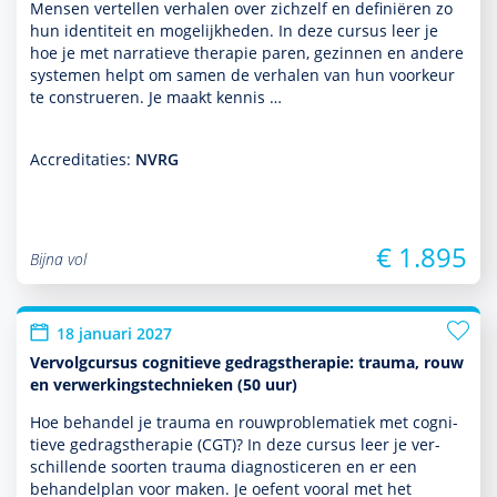
Mensen vertellen verhalen over zichzelf en definiëren zo
hun identiteit en moge­lijk­heden. In deze cursus leer je
hoe je met narratieve thera­pie paren, gezin­nen en andere
systemen helpt om samen de verhalen van hun voorkeur
te construeren. Je maakt kennis …
Accreditaties:
NVRG
€ 1.895
Bijna vol
18 januari 2027
Vervolgcursus cognitieve gedragstherapie: trauma, rouw
en verwerkingstechnieken (50 uur)
Hoe behan­del je trauma en rouwproble­ma­tiek met cogni­
tieve gedrags­thera­pie (CGT)? In deze cursus leer je ver­
schil­lende soorten trauma diag­nos­ticeren en er een
behan­del­plan voor maken. Je oefent vooral met het