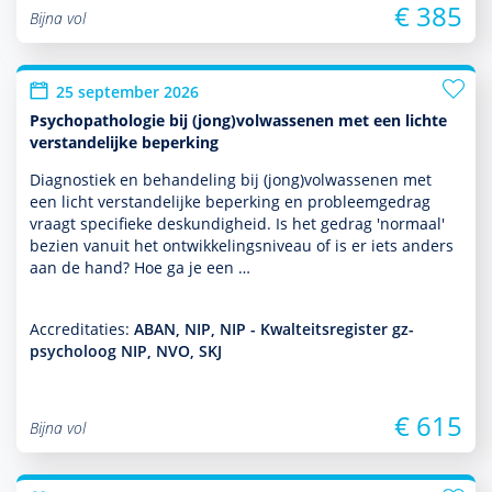
€ 385
Bijna vol
25 september 2026
Psychopathologie bij (jong)volwassenen met een lichte
verstandelijke beperking
Diagnostiek en behan­del­ing bij (jong)vol­was­senen met
een licht ver­stande­lijke beper­king en probleemgedrag
vraagt speci­fieke des­kun­dig­heid. Is het gedrag 'normaal'
bezien vanuit het ont­wikke­lingsniveau of is er iets anders
aan de hand? Hoe ga je een …
Accreditaties:
ABAN, NIP, NIP - Kwalteitsregister gz-
psycholoog NIP, NVO, SKJ
€ 615
Bijna vol