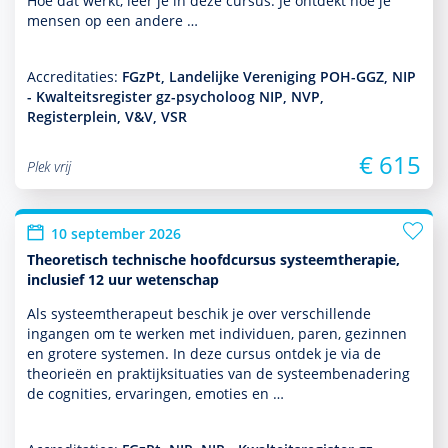
Hoe dat werkt, leer je in deze cursus. Je ontdekt hoe je
mensen op een andere …
Accreditaties:
FGzPt, Landelijke Vereniging POH-GGZ, NIP
- Kwalteitsregister gz-psycholoog NIP, NVP,
Registerplein, V&V, VSR
€ 615
Plek vrij
10 september 2026
Theoretisch technische hoofdcursus systeemtherapie,
inclusief 12 uur wetenschap
Als systeem­thera­peut beschik je over ver­schil­lende
ingangen om te werken met individuen, paren, gezin­nen
en grotere systemen. In deze cursus ontdek je via de
theorieën en prak­tijksituaties van de systeembenade­ring
de cognities, ervaringen, emoties en …