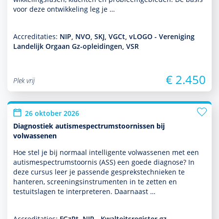
voor deze ont­wikke­ling leg je …
Accreditaties:
NIP, NVO, SKJ, VGCt, vLOGO - Vereniging
Landelijk Orgaan Gz-opleidingen, VSR
€ 2.450
Plek vrij
26 oktober 2026
Diagnostiek autismespectrumstoornissen bij
volwassenen
Hoe stel je bij normaal intelligente vol­was­senen met een
autisme­spectrum­stoor­nis (ASS) een goede diag­nose? In
deze cursus leer je pas­sende gesprekstech­nieken te
hanteren, screeningsinstru­men­ten in te zetten en
testuitslagen te inter­pre­te­ren. Daarnaast …
Accreditaties:
FGzPt, NIP - Kwalteitsregister gz-