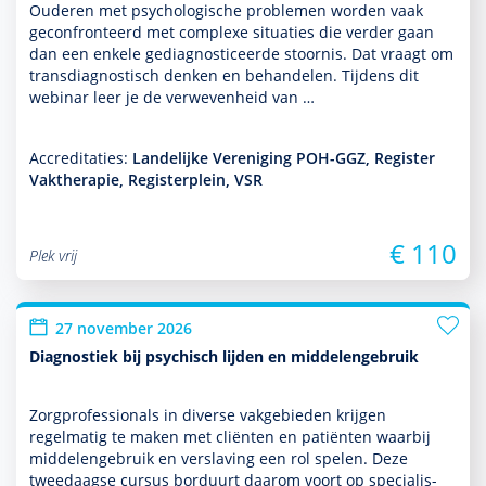
Ouderen met psycho­logische pro­ble­men worden vaak
gecon­fron­teerd met complexe situaties die verder gaan
dan een enkele gediag­nos­ticeerde stoor­nis. Dat vraagt om
transdiag­nos­tisch denken en behan­delen. Tijdens dit
webinar leer je de verwevenheid van …
Accreditaties:
Landelijke Vereniging POH-GGZ, Register
Vaktherapie, Registerplein, VSR
€ 110
Plek vrij
27 november 2026
Diagnostiek bij psychisch lijden en middelengebruik
Zorgprofessionals in diverse vakgebieden krijgen
regelmatig te maken met cliënten en patiënten waarbij
mid­delen­ge­bruik en ver­sla­ving een rol spelen. Deze
tweedaagse cursus borduurt daarom voort op specialis­