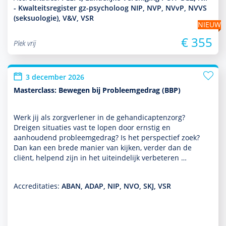
- Kwalteitsregister gz-psycholoog NIP, NVP, NVvP, NVVS
(seksuologie), V&V, VSR
NIEUW
€ 355
Plek vrij
3 december 2026
Masterclass: Bewegen bij Probleemgedrag (BBP)
Werk jij als zorgverlener in de gehandi­capten­zorg?
Dreigen situaties vast te lopen door ernstig en
aanhoudend probleemgedrag? Is het perspec­tief zoek?
Dan kan een brede manier van kijken, verder dan de
cliënt, helpend zijn in het uit­einde­lijk verbeteren …
Accreditaties:
ABAN, ADAP, NIP, NVO, SKJ, VSR