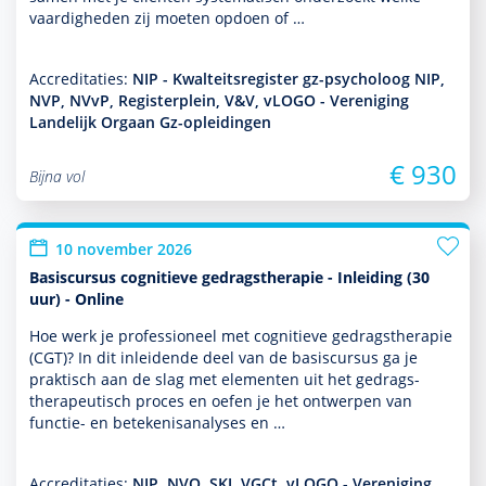
vaar­dig­heden zij moeten opdoen of …
Accreditaties:
NIP - Kwalteitsregister gz-psycholoog NIP,
NVP, NVvP, Registerplein, V&V, vLOGO - Vereniging
Landelijk Orgaan Gz-opleidingen
€ 930
Bijna vol
10 november 2026
Basiscursus cognitieve gedragstherapie - Inleiding (30
uur) - Online
Hoe werk je professioneel met cogni­tieve gedrags­thera­pie
(CGT)? In dit inleidende deel van de basis­cursus ga je
prak­tisch aan de slag met elementen uit het gedrags­
thera­peu­tisch proces en oefen je het ontwerpen van
functie- en bete­kenisanalyses en …
Accreditaties:
NIP, NVO, SKJ, VGCt, vLOGO - Vereniging