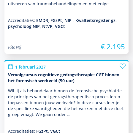
uitvoeren van traumabehan­del­ingen en met enige …
Accreditaties:
EMDR, FGzPt, NIP - Kwalteitsregister gz-
psycholoog NIP, NtVP, VGCt
€ 2.195
Plek vrij
1 februari 2027
Vervolgcursus cognitieve gedragstherapie: CGT binnen
het forensisch werkveld (50 uur)
Wil jij als behan­delaar binnen de foren­sische psychia­trie
de principes van het gedrags­thera­peu­tisch proces leren
toe­pas­sen binnen jouw werkveld? In deze cursus leer je
de speci­fieke vaar­dig­heden die het werken met deze doel­
groep vraagt. We gaan onder …
Accreditaties:
FGzPt, VGCt