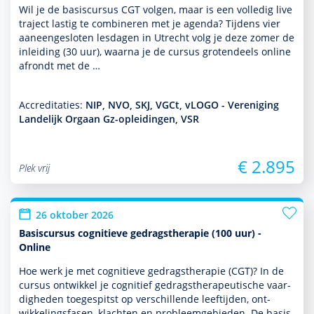
Wil je de basis­cursus CGT volgen, maar is een volledig live
traject lastig te combineren met je agenda? Tijdens vier
aaneengesloten lesdagen in Utrecht volg je deze zomer de
inleiding (30 uur), waarna je de cursus grotendeels online
afrondt met de …
Accreditaties:
NIP, NVO, SKJ, VGCt, vLOGO - Vereniging
Landelijk Orgaan Gz-opleidingen, VSR
€ 2.895
Plek vrij
26 oktober 2026
Basiscursus cognitieve gedragstherapie (100 uur) -
Online
Hoe werk je met cogni­tieve gedrags­thera­pie (CGT)? In de
cursus ontwik­kel je cognitief gedrags­thera­peu­tische vaar­
dig­heden toegespitst op ver­schil­lende leeftijden, ont­
wikke­lingsfasen, klachten en probleemgebieden. De basis