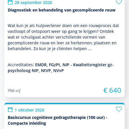
28 september 2026
Diagnostiek en behandeling van gecompliceerde rouw
Wat kun je als hulp­ver­le­ner doen om een rouwproces dat
vastloopt of ontspoort weer op gang te krijgen? Ontdek
wat er schuilgaat achter ver­schil­lende vormen van
gecompliceerde rouw en leer ze herkennen, plaatsen en
behan­delen. Zo kun je je cliënten helpen …
Accreditaties:
EMDR, FGzPt, NIP - Kwalteitsregister gz-
psycholoog NIP, NtVP, NVvP
€ 640
Plek vrij
1 oktober 2026
Basiscursus cognitieve gedragstherapie (100 uur) -
Compacte inleiding