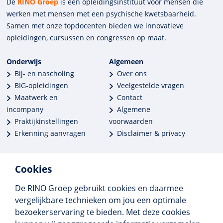
De
RINO Groep
is een opleidings­insti­tuut voor mensen die
werken met mensen met een psychische kwets­baar­heid.
Samen met onze top­docenten bieden we innova­tieve
opleidingen, cursussen en congres­sen op maat.
Onderwijs
Algemeen
Bij- en nascholing
Over ons
BIG-opleidingen
Veelgestelde vragen
Maatwerk en
Contact
incompany
Algemene
Praktijkinstellingen
voorwaarden
Erkenning aanvragen
Disclaimer & privacy
Cookies
De RINO Groep gebruikt cookies en daarmee
Meer dan 250 opleidingen
vergelijkbare technieken om jou een optimale
Alle BIG-opleidingen in huis
bezoekerservaring te bieden. Met deze cookies
Cedeo-erkend en CRKBO-geregistreerd