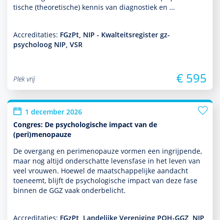
tische (theore­tische) kennis van diag­nos­tiek en …
Accreditaties:
FGzPt, NIP - Kwalteitsregister gz-
psycholoog NIP, VSR
€ 595
Plek vrij
1 december 2026
Congres: De psychologische impact van de
(peri)menopauze
De overgang en perimenopauze vormen een ingrijpende,
maar nog altijd onderschatte levensfase in het leven van
veel vrouwen. Hoewel de maat­schappe­lijke aan­dacht
toeneemt, blijft de psycho­logische impact van deze fase
binnen de GGZ vaak onderbelicht.
Accreditaties:
FGzPt, Landelijke Vereniging POH-GGZ, NIP