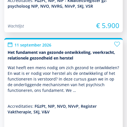
Accreditaties:
FGzPt, NIP, NIP - Kwalteitsregister gz-
psycholoog NIP, NVO, NVRG, NVvP, SKJ, VSR
€ 5.900
Wachtlijst
11 september 2026
Het fundament van gezonde ontwikkeling, veerkracht,
relationele gezondheid en herstel
Wat heeft een mens nodig om zich gezond te ontwik­kelen?
En wat is er nodig voor herstel als de ont­wikke­ling of het
functio­neren is verstoord? In deze cursus gaan we in op
de onderliggende mechanismen van het psychisch
functio­neren, ons fundament. We …
Accreditaties:
FGzPt, NIP, NVO, NVvP, Register
Vaktherapie, SKJ, V&V