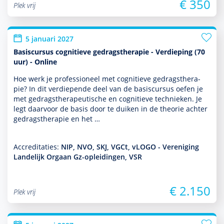
€ 350
Plek vrij
5 januari 2027
Basiscursus cognitieve gedragstherapie - Verdieping (70
uur) - Online
Hoe werk je professioneel met cogni­tieve gedrags­thera­
pie? In dit ver­die­pende deel van de basis­cursus oefen je
met gedrags­thera­peu­tische en cogni­tieve tech­nieken. Je
legt daarvoor de basis door te duiken in de theorie achter
gedrags­thera­pie en het …
Accreditaties:
NIP, NVO, SKJ, VGCt, vLOGO - Vereniging
Landelijk Orgaan Gz-opleidingen, VSR
€ 2.150
Plek vrij