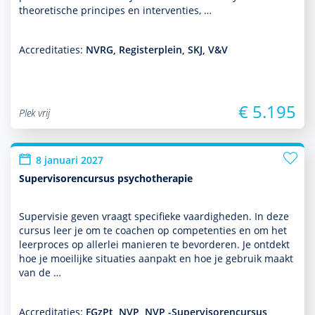
theore­tische principes en inter­venties, …
Accreditaties:
NVRG, Registerplein, SKJ, V&V
€ 5.195
Plek vrij
8 januari 2027
Supervisorencursus psychotherapie
Supervisie geven vraagt speci­fieke vaar­dig­heden. In deze
cursus leer je om te coachen op compe­ten­ties en om het
leerproces op allerlei manieren te bevor­deren. Je ontdekt
hoe je moeilijke situaties aanpakt en hoe je gebruik maakt
van de …
Accreditaties:
FGzPt, NVP, NVP -Supervisorencursus