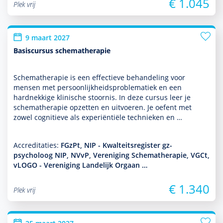
€ 1.045
Plek vrij
9 maart 2027
Basiscursus schematherapie
Schemathera­pie is een effectieve behan­del­ing voor
mensen met per­soon­lijkheidsproble­ma­tiek en een
hardnekkige klinische stoor­nis. In deze cursus leer je
schemathera­pie opzetten en uitvoeren. Je oefent met
zowel cogni­tieve als experiëntiële tech­nieken en …
Accreditaties:
FGzPt, NIP - Kwalteitsregister gz-
psycholoog NIP, NVvP, Vereniging Schematherapie, VGCt,
vLOGO - Vereniging Landelijk Orgaan …
€ 1.340
Plek vrij