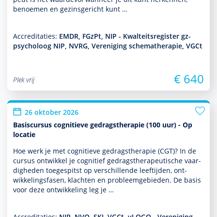
benoemen en gezinsgericht kunt …
Accreditaties:
EMDR, FGzPt, NIP - Kwalteitsregister gz-
psycholoog NIP, NVRG, Vereniging schematherapie, VGCt
€ 640
Plek vrij
26 oktober 2026
Basiscursus cognitieve gedragstherapie (100 uur) - Op
locatie
Hoe werk je met cogni­tieve gedrags­thera­pie (CGT)? In de
cursus ontwik­kel je cognitief gedrags­thera­peu­tische vaar­
dig­heden toegespitst op ver­schil­lende leeftijden, ont­
wikke­lingsfasen, klachten en probleemgebieden. De basis
voor deze ont­wikke­ling leg je …
Accreditaties:
NIP, NVO, SKJ, VGCt, vLOGO - Vereniging