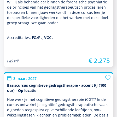
Wil jij als behan­delaar binnen de foren­sische psychia­trie
de principes van het gedrags­thera­peu­tisch proces leren
toe­pas­sen binnen jouw werkveld? In deze cursus leer je
de speci­fieke vaar­dig­heden die het werken met deze doel­
groep vraagt. We gaan onder …
Accreditaties:
FGzPt, VGCt
€ 2.275
Plek vrij
3 maart 2027
Basiscursus cognitieve gedragstherapie - accent KJ (100
uur) - Op locatie
Hoe werk je met cogni­tieve gedrags­thera­pie (CGT)? In de
cursus ontwik­kel je cognitief gedrags­thera­peu­tische vaar­
dig­heden toegespitst op ver­schil­lende leeftijden, ont­
wikke­lingsfasen, klachten en probleemgebieden. De basis