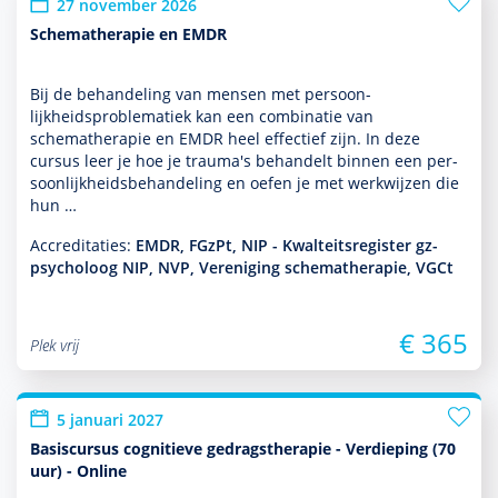
27 november 2026
Schematherapie en EMDR
Bij de behan­del­ing van mensen met per­soon­
lijkheidsproble­ma­tiek kan een combinatie van
schemathera­pie en EMDR heel effectief zijn. In deze
cursus leer je hoe je trauma's behan­delt binnen een per­
soon­lijkheidsbehan­del­ing en oefen je met werkwijzen die
hun …
Accreditaties:
EMDR, FGzPt, NIP - Kwalteitsregister gz-
psycholoog NIP, NVP, Vereniging schematherapie, VGCt
€ 365
Plek vrij
5 januari 2027
Basiscursus cognitieve gedragstherapie - Verdieping (70
uur) - Online