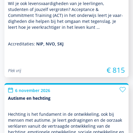
Wil je ook levensvaar­dig­heden van je leer­lingen,
studenten of jouzelf vergroten? Acceptance &
Commitment Training (ACT) in het onder­wijs leert je vaar­
dig­heden die helpen bij het omgaan met tegenslag. Je
leert hoe je veerkrachtiger in het leven kunt …
Accreditaties:
NIP, NVO, SKJ
€ 815
Plek vrij
6 november 2026
Autisme en hechting
Hechting is het fundament in de ont­wikke­ling, ook bij
mensen met autisme. Je leert gedragingen en de oorzaak
verklaren vanuit de vertraagde ont­wikke­ling van de
hechting, emotionele ont­wikke­ling, sociale ont­wikke­ling en