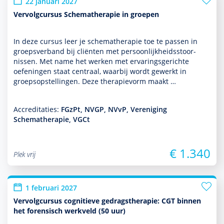
22 januari 2027
Vervolgcursus Schematherapie in groepen
In deze cursus leer je schemathera­pie toe te passen in
groeps­ver­band bij cliënten met per­soon­lijk­heids­stoor­
nissen. Met name het werken met ervaringsgerichte
oefen­ingen staat centraal, waarbij wordt gewerkt in
groepsopstellingen. Deze thera­pievorm maakt …
Accreditaties:
FGzPt, NVGP, NVvP, Vereniging
Schematherapie, VGCt
€ 1.340
Plek vrij
1 februari 2027
Vervolgcursus cognitieve gedragstherapie: CGT binnen
het forensisch werkveld (50 uur)