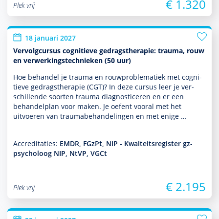
€ 1.320
Plek vrij
18 januari 2027
Vervolgcursus cognitieve gedragstherapie: trauma, rouw
en verwerkingstechnieken (50 uur)
Hoe behan­del je trauma en rouwproble­ma­tiek met cogni­
tieve gedrags­thera­pie (CGT)? In deze cursus leer je ver­
schil­lende soorten trauma diag­nos­ticeren en er een
behan­del­plan voor maken. Je oefent vooral met het
uitvoeren van traumabehan­del­ingen en met enige …
Accreditaties:
EMDR, FGzPt, NIP - Kwalteitsregister gz-
psycholoog NIP, NtVP, VGCt
€ 2.195
Plek vrij