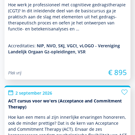
Hoe werk je professioneel met cogni­tieve gedrags­thera­pie
(CGT)? In dit inleidende deel van de basis­cursus ga je
prak­tisch aan de slag met elementen uit het gedrags­
thera­peu­tisch proces en oefen je het ontwerpen van
functie- en bete­kenisanalyses en …
Accreditaties:
NIP, NVO, SKJ, VGCt, vLOGO - Vereniging
Landelijk Orgaan Gz-opleidingen, VSR
€ 895
Plek vrij
2 september 2026
ACT cursus voor wo'ers (Acceptance and Commitment
Therapy)
Hoe kan een mens al zijn innerlijke ervaringen honoreren,
ook de minder prettige? Dat is de kern van Acceptance
and Commitment Therapy (ACT). Ervaar de zes