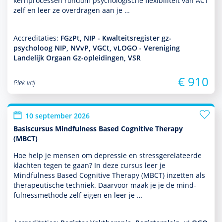
kernprocessen ron­dom psycho­logische flexibiliteit van ACT
zelf en leer ze overdragen aan je …
Accreditaties:
FGzPt, NIP - Kwalteitsregister gz-
psycholoog NIP, NVvP, VGCt, vLOGO - Vereniging
Landelijk Orgaan Gz-opleidingen, VSR
€ 910
Plek vrij
10 september 2026
Basiscursus Mindfulness Based Cognitive Therapy
(MBCT)
Hoe help je mensen om depres­sie en stressgerelateerde
klachten tegen te gaan? In deze cursus leer je
Mindfulness Based Cognitive Therapy (MBCT) inzetten als
thera­peu­tische techniek. Daarvoor maak je je de mind­
fulnessmethode zelf eigen en leer je …