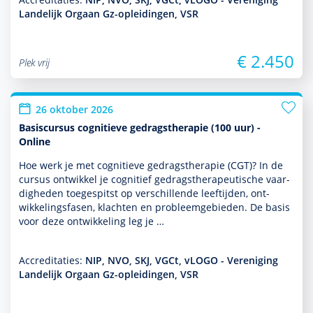
Landelijk Orgaan Gz-opleidingen, VSR
€ 2.450
Plek vrij
26 oktober 2026
Basiscursus cognitieve gedragstherapie (100 uur) -
Online
Hoe werk je met cogni­tieve gedrags­thera­pie (CGT)? In de
cursus ontwik­kel je cognitief gedrags­thera­peu­tische vaar­
dig­heden toegespitst op ver­schil­lende leeftijden, ont­
wikke­lingsfasen, klachten en probleemgebieden. De basis
voor deze ont­wikke­ling leg je …
Accreditaties:
NIP, NVO, SKJ, VGCt, vLOGO - Vereniging
Landelijk Orgaan Gz-opleidingen, VSR