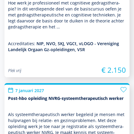
Hoe werk je professioneel met cogni­tieve gedrags­thera­
pie? In dit ver­die­pende deel van de basis­cursus oefen je
met gedrags­thera­peu­tische en cogni­tieve tech­nieken. Je
legt daarvoor de basis door te duiken in de theorie achter
gedrags­thera­pie en het …
Accreditaties:
NIP, NVO, SKJ, VGCt, vLOGO - Vereniging
Landelijk Orgaan Gz-opleidingen, VSR
€ 2.150
Plek vrij
7 januari 2027
Post-hbo opleiding NVRG-systeemtherapeutisch werker
Als systeem­thera­peutisch werker bege­leid je mensen met
hulp­vragen bij relatie- en gezinspro­ble­men. Met deze
opleiding werk je toe naar je registratie als systeem­thera­
peutisch werker NVRG. Je maakt kennis met systeem­