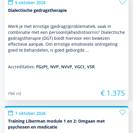
5 oktober 2026
Dialectische gedragstherapie
Werk je met ernstige (gedrags)proble­ma­tiek, vaak in
combinatie met een per­soon­lijk­heids­stoor­nis? Dialectische
gedrags­thera­pie (DGT) biedt hiervoor een bewezen
effectieve aanpak. Om ernstige emotionele ontregeling
goed te behan­delen, is goed geborgde …
Accreditaties:
FGzPt, NVP, NVvP, VGCt, VSR
€ 1.375
Plek vrij
7 oktober 2026
Training Liberman module 1 en 2: Omgaan met
psychosen en medicatie