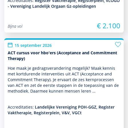
Accreditaties:
Register Vaktherapie, Registerplein, vLOGO
- Vereniging Landelijk Orgaan Gz-opleidingen
€ 2.100
Bijna vol
15 september 2026
ACT cursus voor hbo'ers (Acceptance and Commitment
Therapy)
Hoe maak je gedragsveran­de­ring moge­lijk? Maak kennis
met kort­durende inter­venties uit ACT (Acceptance and
Commitment Therapy). Je ervaart de zes kernprocessen
van ACT en zet de eerste stappen in de toe­pas­sing van de
metho­diek. Daarmee kunnen mensen leren …
Accreditaties:
Landelijke Vereniging POH-GGZ, Register
Vaktherapie, Registerplein, V&V, VGCt