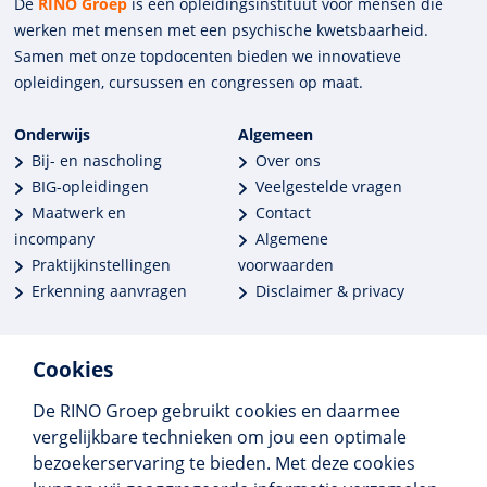
De
RINO Groep
is een opleidings­insti­tuut voor mensen die
werken met mensen met een psychische kwets­baar­heid.
Samen met onze top­docenten bieden we innova­tieve
opleidingen, cursussen en congres­sen op maat.
Onderwijs
Algemeen
Bij- en nascholing
Over ons
BIG-opleidingen
Veelgestelde vragen
Maatwerk en
Contact
incompany
Algemene
Praktijkinstellingen
voorwaarden
Erkenning aanvragen
Disclaimer & privacy
Cookies
De RINO Groep gebruikt cookies en daarmee
Meer dan 250 opleidingen
vergelijkbare technieken om jou een optimale
Alle BIG-opleidingen in huis
bezoekerservaring te bieden. Met deze cookies
Cedeo-erkend en CRKBO-geregistreerd