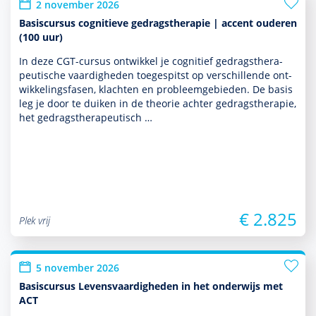
2 november 2026
Basiscursus cognitieve gedragstherapie | accent ouderen
(100 uur)
In deze CGT-cursus ontwik­kel je cognitief gedrags­thera­
peu­tische vaar­dig­heden toegespitst op ver­schil­lende ont­
wikke­lingsfasen, klachten en probleemgebieden. De basis
leg je door te duiken in de theorie achter gedrags­thera­pie,
het gedrags­thera­peu­tisch …
€ 2.825
Plek vrij
5 november 2026
Basiscursus Levensvaardigheden in het onderwijs met
ACT