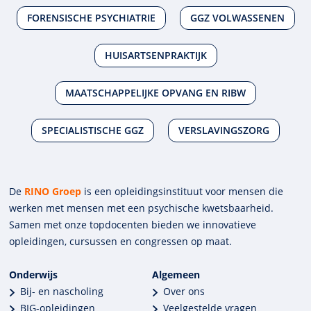
FORENSISCHE PSYCHIATRIE
GGZ VOLWASSENEN
HUISARTSENPRAKTIJK
MAATSCHAPPELIJKE OPVANG EN RIBW
SPECIALISTISCHE GGZ
VERSLAVINGSZORG
De
RINO Groep
is een opleidings­insti­tuut voor mensen die
werken met mensen met een psychische kwets­baar­heid.
Samen met onze top­docenten bieden we innova­tieve
opleidingen, cursussen en congres­sen op maat.
Onderwijs
Algemeen
Bij- en nascholing
Over ons
BIG-opleidingen
Veelgestelde vragen