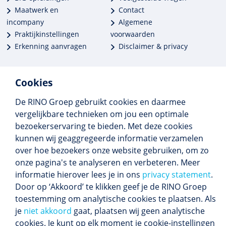
Maatwerk en
Contact
incompany
Algemene
Praktijkinstellingen
voorwaarden
Erkenning aanvragen
Disclaimer & privacy
Cookies
De RINO Groep gebruikt cookies en daarmee
Meer dan 250 opleidingen
vergelijkbare technieken om jou een optimale
Alle BIG-opleidingen in huis
bezoekerservaring te bieden. Met deze cookies
Cedeo-erkend en CRKBO-geregistreerd
kunnen wij geaggregeerde informatie verzamelen
Gemiddelde beoordeling 8,4
over hoe bezoekers onze website gebruiken, om zo
onze pagina's te analyseren en verbeteren. Meer
informatie hierover lees je in ons
privacy statement
.
Door op ‘Akkoord’ te klikken geef je de RINO Groep
Volg ons
toestemming om analytische cookies te plaatsen. Als
Blijf op de hoogte van het (nieuwe) scholings­
je
niet akkoord
gaat, plaatsen wij geen analytische
aanbod en ons laatste nieuws.
cookies. Je kunt op elk moment je cookie-instellingen