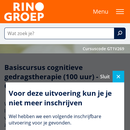
Menu
Cursuscode GT1V269
Basiscursus cognitieve
gedragstherapie (100 uur) -
Sluit
Compacte inleiding
Voor deze uitvoering kun je je
niet meer inschrijven
Wil je de basiscursus CGT volgen, maar is een volledig
live traject lastig te combineren met je agenda? Tijdens
Wel hebben we een volgende inschrijfbare
vier aaneengesloten lesdagen in Utrecht volg je deze
uitvoering voor je gevonden.
zomer de inleiding (30 uur), waarna je de cursus