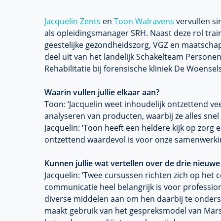
Jacquelin Zents
en
Toon Walravens
vervullen s
als opleidingsmanager SRH. Naast deze rol train
geestelijke gezondheidszorg, VGZ en maatscha
deel uit van het landelijk Schakelteam Person
Rehabilitatie bij forensische kliniek De Woense
Waarin vullen jullie elkaar aan?
Toon: ‘Jacquelin weet inhoudelijk ontzettend veel
analyseren van producten, waarbij ze alles snel i
Jacquelin: ‘Toon heeft een heldere kijk op zorg 
ontzettend waardevol is voor onze samenwerkin
Kunnen jullie wat vertellen over de drie nieu
Jacquelin: ‘Twee cursussen richten zich op het
communicatie heel belangrijk is voor profession
diverse middelen aan om hen daarbij te onder
maakt gebruik van het gespreksmodel van Marsh