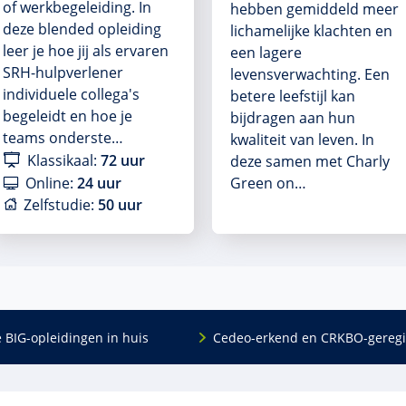
of werkbegeleiding. In
hebben gemiddeld meer
deze blended opleiding
lichamelijke klachten en
leer je hoe jij als ervaren
een lagere
SRH-hulpverlener
levensverwachting. Een
individuele collega's
betere leefstijl kan
begeleidt en hoe je
bijdragen aan hun
teams onderste…
kwaliteit van leven. In
Klassikaal:
72 uur
deze samen met Charly
Online:
24 uur
Green on…
Zelfstudie:
50 uur
e BIG-opleidingen in huis
Cedeo-erkend en CRKBO-geregi