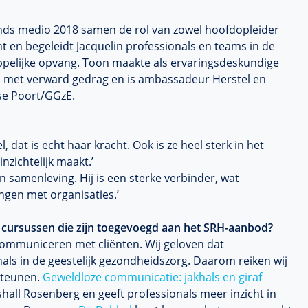
inds medio 2018 samen de rol van zowel hoofdopleider
t en begeleidt Jacquelin professionals en teams in de
ppelijke opvang. Toon maakte als ervaringsdeskundige
en met verward gedrag en is ambassadeur Herstel en
lse Poort/GGzE.
, dat is echt haar kracht. Ook is ze heel sterk in het
nzichtelijk maakt.’
en samenleving. Hij is een sterke verbinder, wat
gen met organisaties.’
we cursussen die zijn toegevoegd aan het SRH-aanbod?
 communiceren met cliënten. Wij geloven dat
als in de geestelijk gezondheidszorg. Daarom reiken wij
steunen.
Geweldloze communicatie: jakhals en giraf
all Rosenberg en geeft professionals meer inzicht in