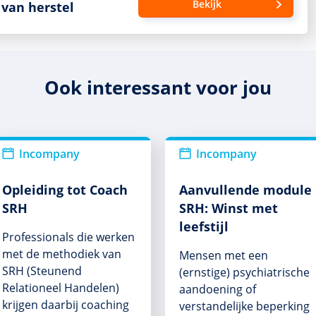
Bekijk
van herstel
Ook interessant voor jou
Incompany
Incompany
Opleiding tot Coach
Aanvullende module
SRH
SRH: Winst met
leefstijl
Professionals die werken
met de methodiek van
Mensen met een
SRH (Steunend
(ernstige) psychiatrische
Relationeel Handelen)
aandoening of
krijgen daarbij coaching
verstandelijke beperking