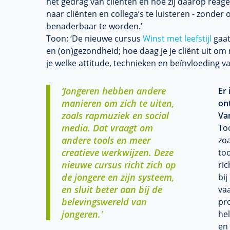
het gedrag van cliënten en hoe zij daarop reag
naar cliënten en collega’s te luisteren - zonde
benaderbaar te worden.’
Toon: ‘De nieuwe cursus
Winst met leefstijl
gaat
en (on)gezondheid; hoe daag je je cliënt uit om 
je welke attitude, technieken en beïnvloeding 
‘Jongeren hebben andere
Er 
manieren om zich te uiten,
ont
zoals rapmuziek en social
Va
media. Dat vraagt om
To
andere tools en meer
zo
creatieve werkwijzen. Deze
to
nieuwe cursus richt zich op
ric
de jongere en zijn systeem,
bij
en sluit beter aan bij de
va
belevingswereld van
pr
jongeren.'
hel
en 