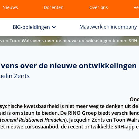
Nieuws
Docenten
Over ons
Ve
Maatwerk en incompany
BIG-opleidingen
ts en Toon Walravens over de nieuwe ontwikkelingen binnen SRH
avens over de nieuwe ontwikkelingen
elin Zents
Ond
chische kwetsbaarheid is niet meer weg te denken uit de gg
id is om steun te bieden. De RINO Groep biedt verschillen
teunend Relationeel Handelen
). Jacquelin Zents en Toon Wal
r het nieuwe cursusaanbod, de recent ontwikkelde SRH-app e