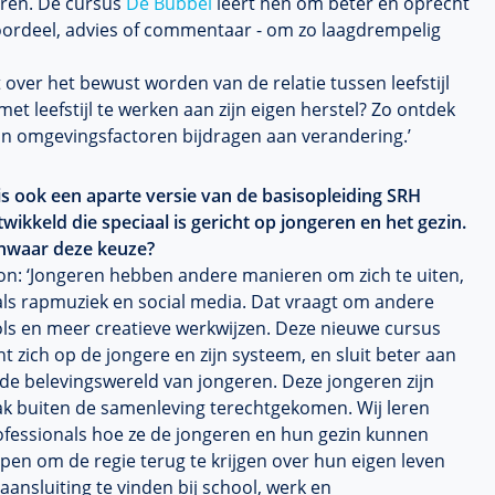
eren. De cursus
De Bubbel
leert hen om beter en oprecht
r oordeel, advies of commentaar - om zo laagdrempelig
 over het bewust worden van de relatie tussen leefstijl
met leefstijl te werken aan zijn eigen herstel? Zo ontdek
van omgevingsfactoren bijdragen aan verandering.’
is ook een aparte versie van de basisopleiding SRH
wikkeld die speciaal is gericht op jongeren en het gezin.
nwaar deze keuze?
on: ‘Jongeren hebben andere manieren om zich te uiten,
als rapmuziek en social media. Dat vraagt om andere
ols en meer creatieve werkwijzen. Deze nieuwe cursus
ht zich op de jongere en zijn systeem, en sluit beter aan
 de belevingswereld van jongeren. Deze jongeren zijn
ak buiten de samenleving terechtgekomen. Wij leren
ofessionals hoe ze de jongeren en hun gezin kunnen
pen om de regie terug te krijgen over hun eigen leven
aansluiting te vinden bij school, werk en