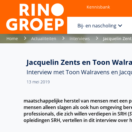
Kennisbank
Contact
Bij- en nascholing
Home
Actualiteiten
Interviews
Jacquelin Zen
Jacquelin Zents en Toon Walr
Interview met Toon Walravens en Jacqu
13 mei 2019
maatschappelijke herstel van mensen met een psy
mensen alleen slagen als ook hun omgeving bere
professionals, die zich willen verdiepen in SRH (
S
opleidingen SRH, vertellen in dit interview ove