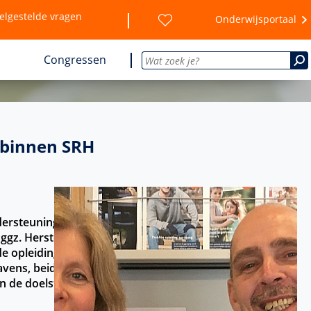
elgestelde vragen
Onderwijsportaal
Congressen
 binnen SRH
ersteuning bij het persoonlijke en
z. Herstel is een individueel proces, waarin
de opleidingen en cursussen aan voor
ravens, beiden hoofdopleider en manager
n de doelstellingen voor komend jaar.