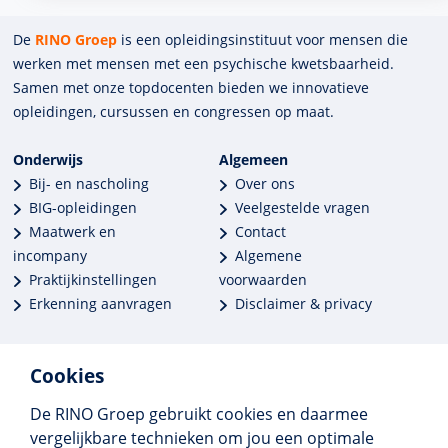
De
RINO Groep
is een opleidings­insti­tuut voor mensen die
werken met mensen met een psychische kwets­baar­heid.
Samen met onze top­docenten bieden we innova­tieve
opleidingen, cursussen en congres­sen op maat.
Onderwijs
Algemeen
Bij- en nascholing
Over ons
BIG-opleidingen
Veelgestelde vragen
Maatwerk en
Contact
incompany
Algemene
Praktijkinstellingen
voorwaarden
Erkenning aanvragen
Disclaimer & privacy
Cookies
De RINO Groep gebruikt cookies en daarmee
Meer dan 250 opleidingen
vergelijkbare technieken om jou een optimale