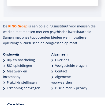
De
RINO Groep
is een opleidings­insti­tuut voor mensen die
werken met mensen met een psychische kwets­baar­heid.
Samen met onze top­docenten bieden we innova­tieve
opleidingen, cursussen en congres­sen op maat.
Onderwijs
Algemeen
Bij- en nascholing
Over ons
BIG-opleidingen
Veelgestelde vragen
Maatwerk en
Contact
incompany
Algemene
Praktijkinstellingen
voorwaarden
Erkenning aanvragen
Disclaimer & privacy
Cookies