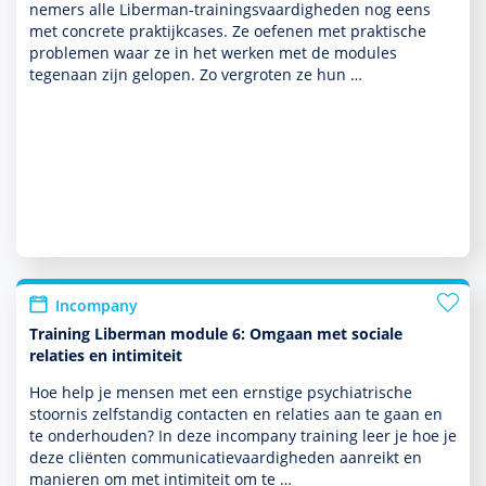
nemers alle Liber­man-trainingsvaar­dig­heden nog eens
met concrete prak­tijk­cases. Ze oefenen met prak­tische
pro­ble­men waar ze in het werken met de modules
tegenaan zijn gelopen. Zo vergroten ze hun …
Incompany
Training Liberman module 6: Omgaan met sociale
relaties en intimiteit
Hoe help je mensen met een ernstige psychia­trische
stoor­nis zelf­standig contacten en relaties aan te gaan en
te onder­houden? In deze incompany training leer je hoe je
deze cliënten com­muni­ca­tievaar­dig­heden aanreikt en
manieren om met intimiteit om te …