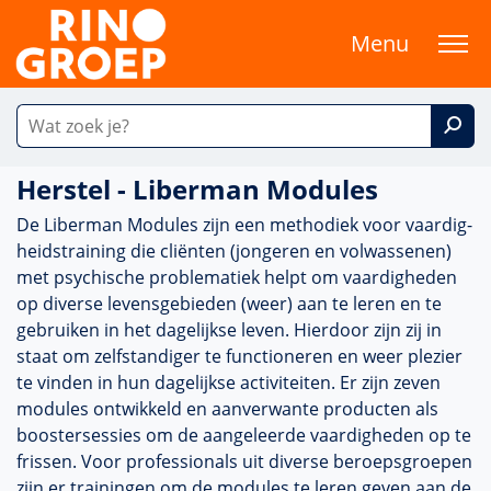
Menu
Herstel - Liberman Modules
De Liber­man Modules zijn een metho­diek voor vaar­dig­
heidstraining die cliënten (jongeren en vol­was­senen)
met psychische proble­ma­tiek helpt om vaar­dig­heden
op diverse levensgebieden (weer) aan te leren en te
gebruiken in het dagelijkse leven. Hierdoor zijn zij in
staat om zelf­standiger te functio­neren en weer plezier
te vinden in hun dagelijkse activi­teiten. Er zijn zeven
modules ontwik­keld en aan­ver­wante producten als
boostersessies om de aangeleerde vaar­dig­heden op te
frissen. Voor professionals uit diverse beroeps­groepen
zijn er trainingen om de modules te leren geven aan de