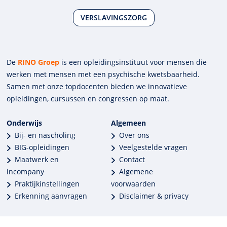
VERSLAVINGSZORG
De
RINO Groep
is een opleidings­insti­tuut voor mensen die
werken met mensen met een psychische kwets­baar­heid.
Samen met onze top­docenten bieden we innova­tieve
opleidingen, cursussen en congres­sen op maat.
Onderwijs
Algemeen
Bij- en nascholing
Over ons
BIG-opleidingen
Veelgestelde vragen
Maatwerk en
Contact
incompany
Algemene
Praktijkinstellingen
voorwaarden
Erkenning aanvragen
Disclaimer & privacy