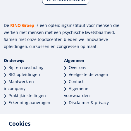
De
RINO Groep
is een opleidings­insti­tuut voor mensen die
werken met mensen met een psychische kwets­baar­heid.
Samen met onze top­docenten bieden we innova­tieve
opleidingen, cursussen en congres­sen op maat.
Onderwijs
Algemeen
Bij- en nascholing
Over ons
BIG-opleidingen
Veelgestelde vragen
Maatwerk en
Contact
incompany
Algemene
Praktijkinstellingen
voorwaarden
Erkenning aanvragen
Disclaimer & privacy
Cookies