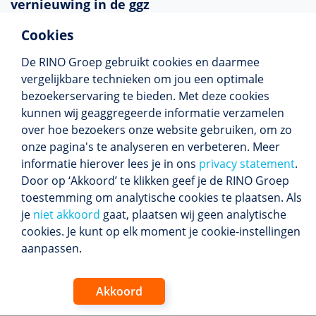
vernieuwing in de ggz
Cookies
Voor
Floortje Scheepers
, psychiater
en afdelingshoofd Psychiatrie aan
De RINO Groep gebruikt cookies en daarmee
het UMC Utrecht en Hoogleraar
vergelijkbare technieken om jou een optimale
Innovatie in de ggz, is vernieuwing
bezoekerservaring te bieden. Met deze cookies
een dagtaak. Innovatie in de zorg
kunnen wij geaggregeerde informatie verzamelen
gaat misschien langzamer dan veel
over hoe bezoekers onze website gebruiken, om zo
mensen hopen, maar volgens
onze pagina's te analyseren en verbeteren. Meer
Scheepers is dat niet per se slecht.
informatie hierover lees je in ons
privacy statement
.
In deze podcast spreekt zij over de
Door op ‘Akkoord’ te klikken geef je de RINO Groep
misvattingen én mogelijkheden van
toestemming om analytische cookies te plaatsen. Als
vernieuwing in de zorg.
Lees meer
je
niet akkoord
gaat, plaatsen wij geen analytische
cookies. Je kunt op elk moment je cookie-instellingen
Luister deze podcast via
Soundcloud
,
iTunes
,
Google
aanpassen.
Podcasts
of
Spotify
.
Akkoord