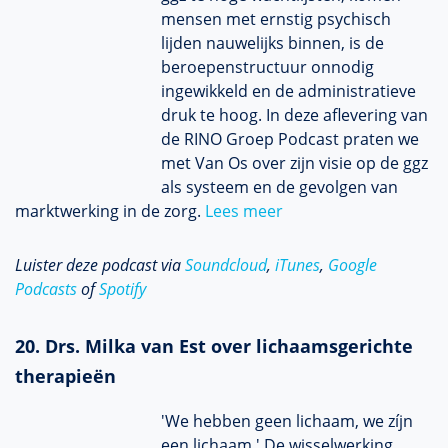
mensen met ernstig psychisch
lijden nauwelijks binnen, is de
beroepenstructuur onnodig
ingewikkeld en de administratieve
druk te hoog. In deze aflevering van
de RINO Groep Podcast praten we
met Van Os over zijn visie op de ggz
als systeem en de gevolgen van
marktwerking in de zorg.
Lees meer
Luister deze podcast via
Soundcloud
,
iTunes
,
Google
Podcasts
of
Spotify
20. Drs. Milka van Est over lichaamsgerichte
therapieën
'We hebben geen lichaam, we zíjn
een lichaam.' De wisselwerking