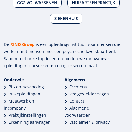
GGZ VOLWASSENEN
HUISARTSENPRAKTIJK
ZIEKENHUIS
De
RINO Groep
is een opleidings­insti­tuut voor mensen die
werken met mensen met een psychische kwets­baar­heid.
Samen met onze top­docenten bieden we innova­tieve
opleidingen, cursussen en congres­sen op maat.
Onderwijs
Algemeen
Bij- en nascholing
Over ons
BIG-opleidingen
Veelgestelde vragen
Maatwerk en
Contact
incompany
Algemene
Praktijkinstellingen
voorwaarden
Erkenning aanvragen
Disclaimer & privacy