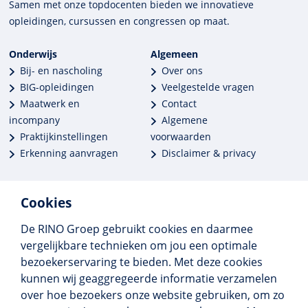
Samen met onze top­docenten bieden we innova­tieve
opleidingen, cursussen en congres­sen op maat.
Onderwijs
Algemeen
Bij- en nascholing
Over ons
BIG-opleidingen
Veelgestelde vragen
Maatwerk en
Contact
incompany
Algemene
Praktijkinstellingen
voorwaarden
Erkenning aanvragen
Disclaimer & privacy
Cookies
De RINO Groep gebruikt cookies en daarmee
Meer dan 250 opleidingen
vergelijkbare technieken om jou een optimale
Alle BIG-opleidingen in huis
bezoekerservaring te bieden. Met deze cookies
Cedeo-erkend en CRKBO-geregistreerd
kunnen wij geaggregeerde informatie verzamelen
Gemiddelde beoordeling 8,4
over hoe bezoekers onze website gebruiken, om zo