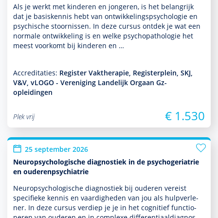
Als je werkt met kin­de­ren en jongeren, is het belang­rijk
dat je basis­kennis hebt van ont­wikke­lingspsycho­logie en
psychische stoor­nissen. In deze cursus ontdek je wat een
normale ont­wikke­ling is en welke psycho­patho­logie het
meest voorkomt bij kin­de­ren en …
Accreditaties:
Register Vaktherapie, Registerplein, SKJ,
V&V, vLOGO - Vereniging Landelijk Orgaan Gz-
opleidingen
€ 1.530
Plek vrij
25 september 2026
Neuropsychologische diagnostiek in de psychogeriatrie
en ouderenpsychiatrie
Neuropsycho­logische diag­nos­tiek bij ouderen vereist
speci­fieke kennis en vaar­dig­heden van jou als hulp­ver­le­
ner. In deze cursus verdiep je je in het cognitief functio­
neren van ouderen en in complexe differentiaaldiag­nos­