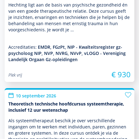
Hechting ligt aan de basis van psychische gezond­heid én
van een goede thera­peu­tische relatie. Deze cursus geeft
je inzichten, ervaringen en tech­nieken die je helpen bij de
behan­del­ing van mensen met ernstig trauma in hun
voorgeschiedenis. Je wordt je …
Accreditaties:
EMDR, FGzPt, NIP - Kwalteitsregister gz-
psycholoog NIP, NVP, NVRG, NVvP, vLOGO - Vereniging
Landelijk Orgaan Gz-opleidingen
€ 930
Plek vrij
10 september 2026
Theoretisch technische hoofdcursus systeemtherapie,
inclusief 12 uur wetenschap
Als systeem­thera­peut beschik je over ver­schil­lende
ingangen om te werken met individuen, paren, gezin­nen
en grotere systemen. In deze cursus ontdek je via de