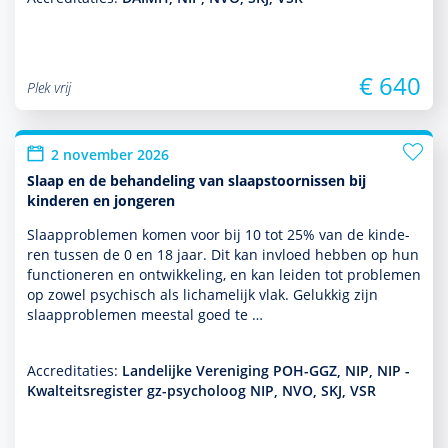
€ 640
Plek vrij
2 november 2026
Slaap en de behandeling van slaapstoornissen bij
kinderen en jongeren
Slaappro­ble­men komen voor bij 10 tot 25% van de kin­de­
ren tussen de 0 en 18 jaar. Dit kan invloed hebben op hun
functio­neren en ont­wikke­ling, en kan leiden tot pro­ble­men
op zowel psychisch als lichamelijk vlak. Gelukkig zijn
slaappro­ble­men meestal goed te …
Accreditaties:
Landelijke Vereniging POH-GGZ, NIP, NIP -
Kwalteitsregister gz-psycholoog NIP, NVO, SKJ, VSR