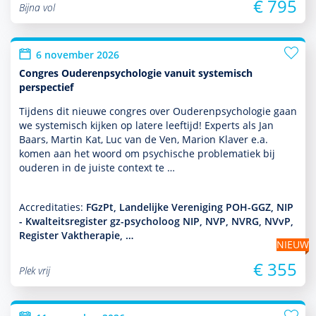
€ 795
Bijna vol
6 november 2026
Congres Ouderenpsychologie vanuit systemisch
perspectief
Tijdens dit nieuwe congres over Ouderenpsycho­logie gaan
we systemisch kijken op latere leeftijd! Experts als Jan
Baars, Martin Kat, Luc van de Ven, Marion Klaver e.a.
komen aan het woord om psychische proble­ma­tiek bij
ouderen in de juiste context te …
Accreditaties:
FGzPt, Landelijke Vereniging POH-GGZ, NIP
- Kwalteitsregister gz-psycholoog NIP, NVP, NVRG, NVvP,
Register Vaktherapie, …
NIEUW
€ 355
Plek vrij