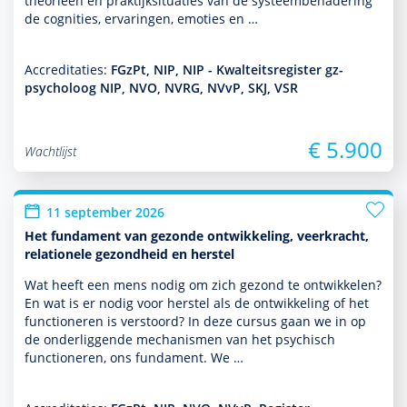
theorieën en prak­tijksituaties van de systeembenade­ring
de cognities, ervaringen, emoties en …
Accreditaties:
FGzPt, NIP, NIP - Kwalteitsregister gz-
psycholoog NIP, NVO, NVRG, NVvP, SKJ, VSR
€ 5.900
Wachtlijst
11 september 2026
Het fundament van gezonde ontwikkeling, veerkracht,
relationele gezondheid en herstel
Wat heeft een mens nodig om zich gezond te ontwik­kelen?
En wat is er nodig voor herstel als de ont­wikke­ling of het
functio­neren is verstoord? In deze cursus gaan we in op
de onderliggende mechanismen van het psychisch
functio­neren, ons fundament. We …