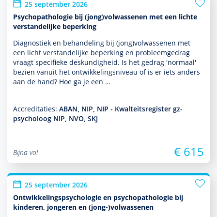
25 september 2026
Psychopathologie bij (jong)volwassenen met een lichte
verstandelijke beperking
Diagnostiek en behan­del­ing bij (jong)vol­was­senen met
een licht ver­stande­lijke beper­king en probleemgedrag
vraagt speci­fieke des­kun­dig­heid. Is het gedrag 'normaal'
bezien vanuit het ont­wikke­lingsniveau of is er iets anders
aan de hand? Hoe ga je een …
Accreditaties:
ABAN, NIP, NIP - Kwalteitsregister gz-
psycholoog NIP, NVO, SKJ
€ 615
Bijna vol
25 september 2026
Ontwikkelingspsychologie en psychopathologie bij
kinderen, jongeren en (jong-)volwassenen