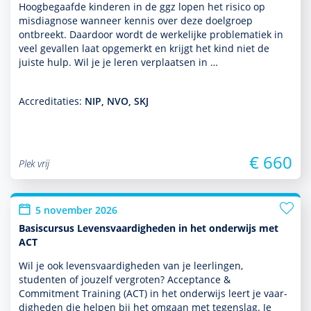
Hoogbegaafde kin­de­ren in de ggz lopen het risico op
misdiag­nose wanneer kennis over deze doel­groep
ontbreekt. Daardoor wordt de werkelijke proble­ma­tiek in
veel gevallen laat opgemerkt en krijgt het kind niet de
juiste hulp. Wil je je leren verplaatsen in …
Accreditaties:
NIP, NVO, SKJ
€ 660
Plek vrij
5 november 2026
Basiscursus Levensvaardigheden in het onderwijs met
ACT
Wil je ook levensvaar­dig­heden van je leer­lingen,
studenten of jouzelf vergroten? Acceptance &
Commitment Training (ACT) in het onder­wijs leert je vaar­
dig­heden die helpen bij het omgaan met tegenslag. Je