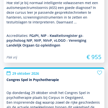
Hoe stel je bij normaal intelligente vol­was­senen met een
autisme­spectrum­stoor­nis (ASS) een goede diag­nose? In
deze cursus leer je pas­sende gesprekstech­nieken te
hanteren, screeningsinstru­men­ten in te zetten en
testuitslagen te inter­pre­te­ren. Daarnaast …
Accreditaties:
FGzPt, NIP - Kwalteitsregister gz-
psycholoog NIP, NVP, NVvP, vLOGO - Vereniging
Landelijk Orgaan Gz-opleidingen
€ 955
Plek vrij
29 oktober 2026
Congres Spel in Psychotherapie
Op donder­dag 29 oktober vindt het Congres Spel in
psycho­thera­pie plaats bij Corpus in Oegstgeest.
Een inspirerende dag waarop zowel de rijke geschiedenis
als de actuele ont­wikke­lingen binnen dit vakgebied de