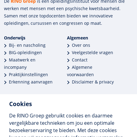
De
RINO Groep
is een opleidings­insti­tuut voor mensen die
werken met mensen met een psychische kwets­baar­heid.
Samen met onze top­docenten bieden we innova­tieve
opleidingen, cursussen en congres­sen op maat.
Onderwijs
Algemeen
Bij- en nascholing
Over ons
BIG-opleidingen
Veelgestelde vragen
Maatwerk en
Contact
incompany
Algemene
Praktijkinstellingen
voorwaarden
Erkenning aanvragen
Disclaimer & privacy
Cookies
De RINO Groep gebruikt cookies en daarmee
Meer dan 250 opleidingen
vergelijkbare technieken om jou een optimale
Alle BIG-opleidingen in huis
bezoekerservaring te bieden. Met deze cookies
Cedeo-erkend en CRKBO-geregistreerd