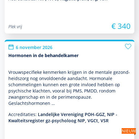
€ 340
Plek vrij
6 november 2026
Hormonen in de behandelkamer
Vrouwspeci­fieke kenmerken krijgen in de mentale gezond­
heids­zorg nog onvol­doende aan­dacht. Hormonale
schommelingen kunnen een grote invloed hebben op
psychische klachten, vooral bij PMS, PMDD, ron­dom
zwangerschap en in de perimenopauze.
Geslachtshormonen …
Accreditaties:
Landelijke Vereniging POH-GGZ, NIP -
Kwalteitsregister gz-psycholoog NIP, VGCt, VSR
NIEUW