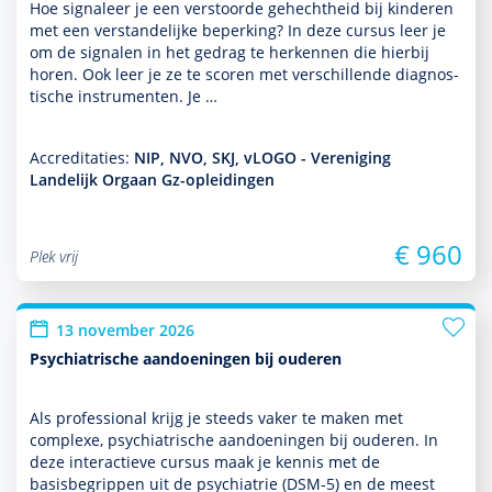
Hoe signaleer je een verstoorde gehechtheid bij kin­de­ren
met een ver­stande­lijke beper­king? In deze cursus leer je
om de signalen in het gedrag te herkennen die hierbij
horen. Ook leer je ze te scoren met ver­schil­lende diag­nos­
tische instru­men­ten. Je …
Accreditaties:
NIP, NVO, SKJ, vLOGO - Vereniging
Landelijk Orgaan Gz-opleidingen
€ 960
Plek vrij
13 november 2026
Psychiatrische aandoeningen bij ouderen
Als professional krijg je steeds vaker te maken met
complexe, psychia­trische aan­doeningen bij ouderen. In
deze interactieve cursus maak je kennis met de
basisbegrippen uit de psychia­trie (DSM-5) en de meest