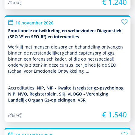
€ 1.240
Plek vrij
16 november 2026
Emotionele ontwikkeling en welbevinden: Diagnostiek
(SEO-V² en SEO-R²) en interventies
Werk jij met mensen die zorg en behan­del­ing ontvangen
binnen de (ver­stande­lijke) gehandi­capten­zorg of ggz,
binnen een foren­sisch kader, of die op het (speciaal)
onder­wijs zitten? In deze cursus leer je hoe je de SEO
(Schaal voor Emotionele Ontwikkeling, …
Accreditaties:
NIP, NIP - Kwalteitsregister gz-psycholoog
NIP, NVO, Registerplein, SKJ, vLOGO - Vereniging
Landelijk Orgaan Gz-opleidingen, VSR
€ 1.540
Plek vrij