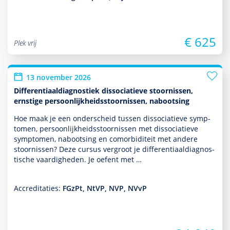
€ 625
Plek vrij
13 november 2026
Differentiaaldiagnostiek dissociatieve stoornissen,
ernstige persoonlijkheidsstoornissen, nabootsing
Hoe maak je een onderscheid tussen dissociatieve symp­
tomen, per­soon­lijk­heids­stoor­nissen met dissociatieve
symp­tomen, nabootsing en comorbiditeit met andere
stoor­nissen? Deze cursus vergroot je differentiaaldiag­nos­
tische vaar­dig­heden. Je oefent met …
Accreditaties:
FGzPt, NtVP, NVP, NVvP