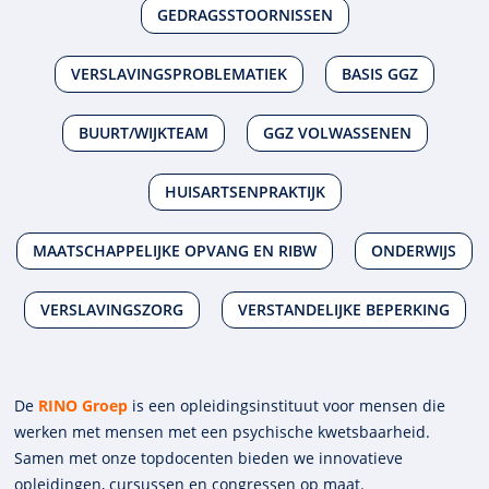
GEDRAGSSTOORNISSEN
VERSLAVINGSPROBLEMATIEK
BASIS GGZ
BUURT/WIJKTEAM
GGZ VOLWASSENEN
HUISARTSENPRAKTIJK
MAATSCHAPPELIJKE OPVANG EN RIBW
ONDERWIJS
VERSLAVINGSZORG
VERSTANDELIJKE BEPERKING
De
RINO Groep
is een opleidings­insti­tuut voor mensen die
werken met mensen met een psychische kwets­baar­heid.
Samen met onze top­docenten bieden we innova­tieve
opleidingen, cursussen en congres­sen op maat.