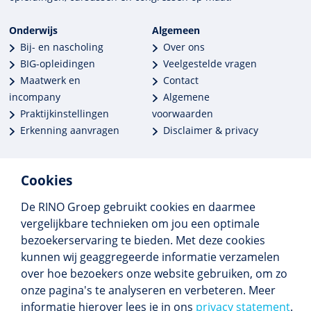
Onderwijs
Algemeen
Bij- en nascholing
Over ons
BIG-opleidingen
Veelgestelde vragen
Maatwerk en
Contact
incompany
Algemene
Praktijkinstellingen
voorwaarden
Erkenning aanvragen
Disclaimer & privacy
Cookies
De RINO Groep gebruikt cookies en daarmee
Meer dan 250 opleidingen
vergelijkbare technieken om jou een optimale
Alle BIG-opleidingen in huis
bezoekerservaring te bieden. Met deze cookies
Cedeo-erkend en CRKBO-geregistreerd
kunnen wij geaggregeerde informatie verzamelen
Gemiddelde beoordeling 8,4
over hoe bezoekers onze website gebruiken, om zo
onze pagina's te analyseren en verbeteren. Meer
informatie hierover lees je in ons
privacy statement
.