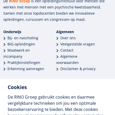
De
RINO Groep
is een opleidings­insti­tuut voor mensen die
werken met mensen met een psychische kwets­baar­heid.
Samen met onze top­docenten bieden we innova­tieve
opleidingen, cursussen en congres­sen op maat.
Onderwijs
Algemeen
Bij- en nascholing
Over ons
BIG-opleidingen
Veelgestelde vragen
Maatwerk en
Contact
incompany
Algemene
Praktijkinstellingen
voorwaarden
Erkenning aanvragen
Disclaimer & privacy
Cookies
De RINO Groep gebruikt cookies en daarmee
Meer dan 250 opleidingen
vergelijkbare technieken om jou een optimale
Alle BIG-opleidingen in huis
bezoekerservaring te bieden. Met deze cookies
Cedeo-erkend en CRKBO-geregistreerd