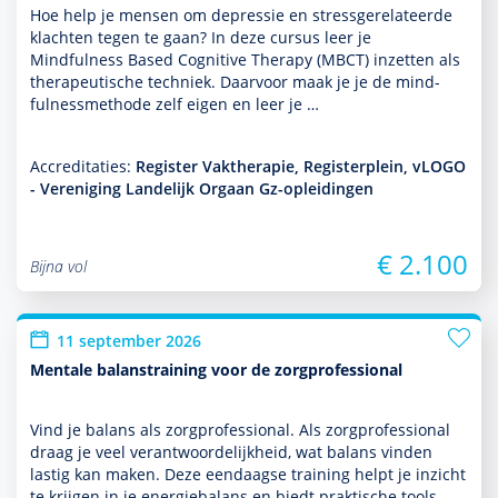
Hoe help je mensen om depres­sie en stressgerelateerde
klachten tegen te gaan? In deze cursus leer je
Mindfulness Based Cognitive Therapy (MBCT) inzetten als
thera­peu­tische techniek. Daarvoor maak je je de mind­
fulnessmethode zelf eigen en leer je …
Accreditaties:
Register Vaktherapie, Registerplein, vLOGO
- Vereniging Landelijk Orgaan Gz-opleidingen
€ 2.100
Bijna vol
11 september 2026
Mentale balanstraining voor de zorgprofessional
Vind je balans als zorgprofessional. Als zorgprofessional
draag je veel verant­woordelijk­heid, wat balans vinden
lastig kan maken. Deze eendaagse training helpt je inzicht
te krijgen in je energiebalans en biedt prak­tische tools