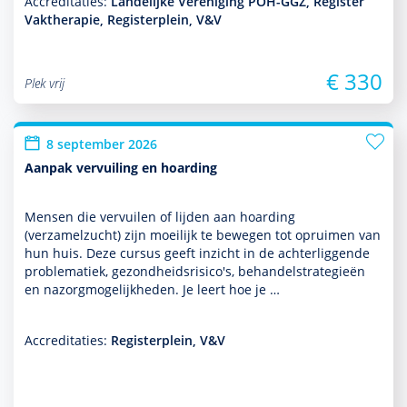
Accreditaties:
Landelijke Vereniging POH-GGZ, Register
Vaktherapie, Registerplein, V&V
€ 330
Plek vrij
8 september 2026
Aanpak vervuiling en hoarding
Mensen die vervuilen of lijden aan hoarding
(verzamelzucht) zijn moeilijk te bewegen tot opruimen van
hun huis. Deze cursus geeft inzicht in de achterliggende
proble­ma­tiek, gezond­heidsrisico's, behan­delstrategieën
en nazorgmoge­lijk­heden. Je leert hoe je …
Accreditaties:
Registerplein, V&V