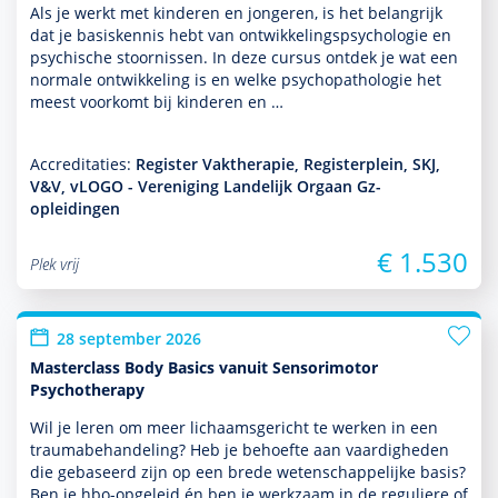
Als je werkt met kin­de­ren en jongeren, is het belang­rijk
dat je basis­kennis hebt van ont­wikke­lingspsycho­logie en
psychische stoor­nissen. In deze cursus ontdek je wat een
normale ont­wikke­ling is en welke psycho­patho­logie het
meest voorkomt bij kin­de­ren en …
Accreditaties:
Register Vaktherapie, Registerplein, SKJ,
V&V, vLOGO - Vereniging Landelijk Orgaan Gz-
opleidingen
€ 1.530
Plek vrij
28 september 2026
Masterclass Body Basics vanuit Sensorimotor
Psychotherapy
Wil je leren om meer lichaamsgericht te werken in een
traumabehan­del­ing? Heb je behoefte aan vaar­dig­heden
die gebaseerd zijn op een brede weten­schappe­lijke basis?
Ben je hbo-opgeleid én ben je werk­zaam in de reguliere of