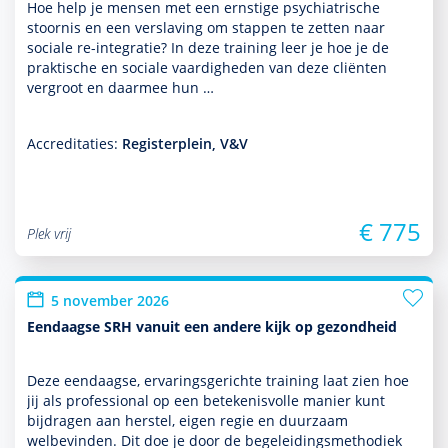
Hoe help je mensen met een ernstige psychia­trische
stoor­nis en een ver­sla­ving om stappen te zetten naar
sociale re-integratie? In deze training leer je hoe je de
prak­tische en sociale vaar­dig­heden van deze cliënten
vergroot en daarmee hun …
Accreditaties:
Registerplein, V&V
€ 775
Plek vrij
5 november 2026
Eendaagse SRH vanuit een andere kijk op gezondheid
Deze eendaagse, ervaringsgerichte training laat zien hoe
jij als professional op een bete­kenisvolle manier kunt
bijdragen aan herstel, eigen regie en duurzaam
welbevinden. Dit doe je door de bege­lei­dingsmetho­diek