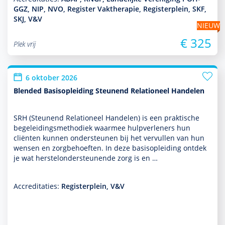
GGZ, NIP, NVO, Register Vaktherapie, Registerplein, SKF,
SKJ, V&V
NIEUW
€ 325
Plek vrij
6 oktober 2026
Blended Basisopleiding Steunend Relationeel Handelen
SRH (Steunend Relationeel Han­delen) is een prak­tische
bege­lei­dingsmetho­diek waarmee hulp­ver­le­ners hun
cliënten kunnen onder­steunen bij het vervullen van hun
wensen en zorg­behoef­ten. In deze basis­opleiding ontdek
je wat herstelonder­steunende zorg is en …
Accreditaties:
Registerplein, V&V