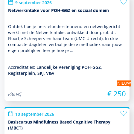
9 september 2026
Netwerkintake voor POH-GGZ en sociaal domein
Ontdek hoe je herstelonder­steunend en netwerkgericht
werkt met de Netwerkintake, ontwik­keld door prof. dr.
Floortje Scheepers en haar team (UMC Utrecht). In drie
compacte dagdelen vertaal je deze metho­diek naar jouw
eigen prak­tijk en leer je hoe je …
Accreditaties:
Landelijke Vereniging POH-GGZ,
Registerplein, SKJ, V&V
NIEUW
€ 250
Plek vrij
10 september 2026
Basiscursus Mindfulness Based Cognitive Therapy
(MBCT)