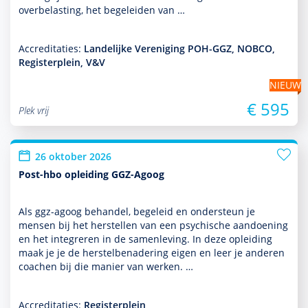
overbelasting, het bege­leiden van …
Accreditaties:
Landelijke Vereniging POH-GGZ, NOBCO,
Registerplein, V&V
NIEUW
€ 595
Plek vrij
26 oktober 2026
Post-hbo opleiding GGZ-Agoog
Als ggz-agoog behan­del, bege­leid en onder­steun je
mensen bij het herstellen van een psychische aandoening
en het integreren in de samen­leving. In deze opleiding
maak je je de herstelbenade­ring eigen en leer je anderen
coachen bij die manier van werken. …
Accreditaties:
Registerplein