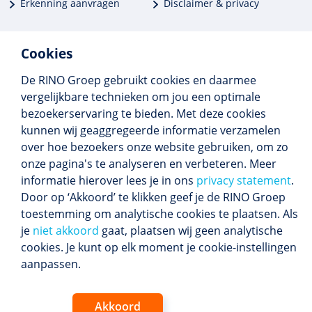
Erkenning aanvragen
Disclaimer & privacy
Cookies
De RINO Groep gebruikt cookies en daarmee
Meer dan 250 opleidingen
vergelijkbare technieken om jou een optimale
Alle BIG-opleidingen in huis
bezoekerservaring te bieden. Met deze cookies
Cedeo-erkend en CRKBO-geregistreerd
kunnen wij geaggregeerde informatie verzamelen
Gemiddelde beoordeling 8,4
over hoe bezoekers onze website gebruiken, om zo
onze pagina's te analyseren en verbeteren. Meer
informatie hierover lees je in ons
privacy statement
.
Door op ‘Akkoord’ te klikken geef je de RINO Groep
Volg ons
toestemming om analytische cookies te plaatsen. Als
Blijf op de hoogte van het (nieuwe) scholings­
je
niet akkoord
gaat, plaatsen wij geen analytische
aanbod en ons laatste nieuws.
cookies. Je kunt op elk moment je cookie-instellingen
Inschrijven nieuwsbrief
aanpassen.
Akkoord