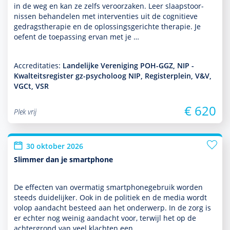
in de weg en kan ze zelfs veroorzaken. Leer slaapstoor­
nissen behan­delen met inter­venties uit de cogni­tieve
gedrags­thera­pie en de oplos­sings­gerichte thera­pie. Je
oefent de toe­pas­sing ervan met je …
Accreditaties:
Landelijke Vereniging POH-GGZ, NIP -
Kwalteitsregister gz-psycholoog NIP, Registerplein, V&V,
VGCt, VSR
€ 620
Plek vrij
30 oktober 2026
Slimmer dan je smartphone
De effecten van overmatig smartphonegebruik worden
steeds duide­lijker. Ook in de politiek en de media wordt
volop aan­dacht besteed aan het onder­werp. In de zorg is
er echter nog weinig aan­dacht voor, terwijl het op de
achter­grond van veel klachten een …