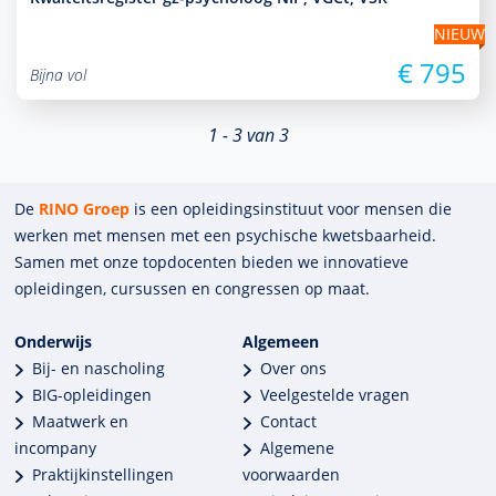
NIEUW
€ 795
Bijna vol
1 - 3 van 3
De
RINO Groep
is een opleidings­insti­tuut voor mensen die
werken met mensen met een psychische kwets­baar­heid.
Samen met onze top­docenten bieden we innova­tieve
opleidingen, cursussen en congres­sen op maat.
Onderwijs
Algemeen
Bij- en nascholing
Over ons
BIG-opleidingen
Veelgestelde vragen
Maatwerk en
Contact
incompany
Algemene
Praktijkinstellingen
voorwaarden