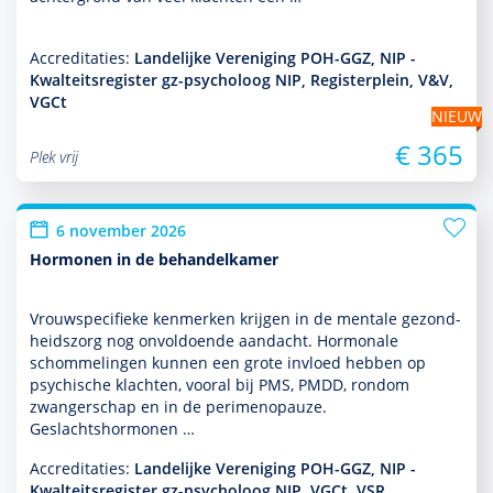
Accreditaties:
Landelijke Vereniging POH-GGZ, NIP -
Kwalteitsregister gz-psycholoog NIP, Registerplein, V&V,
VGCt
NIEUW
€ 365
Plek vrij
6 november 2026
Hormonen in de behandelkamer
Vrouwspeci­fieke kenmerken krijgen in de mentale gezond­
heids­zorg nog onvol­doende aan­dacht. Hormonale
schommelingen kunnen een grote invloed hebben op
psychische klachten, vooral bij PMS, PMDD, ron­dom
zwangerschap en in de perimenopauze.
Geslachtshormonen …
Accreditaties:
Landelijke Vereniging POH-GGZ, NIP -
Kwalteitsregister gz-psycholoog NIP, VGCt, VSR