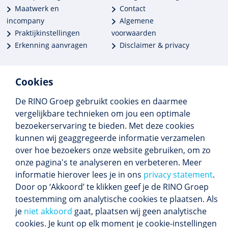
Maatwerk en
Contact
incompany
Algemene
Praktijkinstellingen
voorwaarden
Erkenning aanvragen
Disclaimer & privacy
Cookies
De RINO Groep gebruikt cookies en daarmee
Meer dan 250 opleidingen
vergelijkbare technieken om jou een optimale
Alle BIG-opleidingen in huis
bezoekerservaring te bieden. Met deze cookies
Cedeo-erkend en CRKBO-geregistreerd
kunnen wij geaggregeerde informatie verzamelen
Gemiddelde beoordeling 8,4
over hoe bezoekers onze website gebruiken, om zo
onze pagina's te analyseren en verbeteren. Meer
informatie hierover lees je in ons
privacy statement
.
Door op ‘Akkoord’ te klikken geef je de RINO Groep
Volg ons
toestemming om analytische cookies te plaatsen. Als
Blijf op de hoogte van het (nieuwe) scholings­
je
niet akkoord
gaat, plaatsen wij geen analytische
aanbod en ons laatste nieuws.
cookies. Je kunt op elk moment je cookie-instellingen