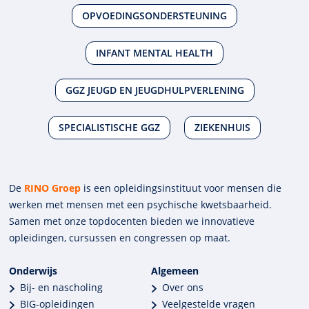
OPVOEDINGSONDERSTEUNING
INFANT MENTAL HEALTH
GGZ JEUGD EN JEUGDHULPVERLENING
SPECIALISTISCHE GGZ
ZIEKENHUIS
De
RINO Groep
is een opleidings­insti­tuut voor mensen die
werken met mensen met een psychische kwets­baar­heid.
Samen met onze top­docenten bieden we innova­tieve
opleidingen, cursussen en congres­sen op maat.
Onderwijs
Algemeen
Bij- en nascholing
Over ons
BIG-opleidingen
Veelgestelde vragen