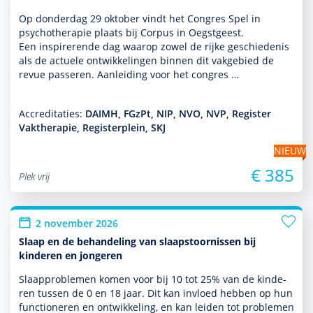
Op donder­dag 29 oktober vindt het Congres Spel in
psycho­thera­pie plaats bij Corpus in Oegstgeest.
Een inspirerende dag waarop zowel de rijke geschiedenis
als de actuele ont­wikke­lingen binnen dit vakgebied de
revue passeren. Aanleiding voor het congres …
Accreditaties:
DAIMH, FGzPt, NIP, NVO, NVP, Register
Vaktherapie, Registerplein, SKJ
NIEUW
€ 385
Plek vrij
2 november 2026
Slaap en de behandeling van slaapstoornissen bij
kinderen en jongeren
Slaappro­ble­men komen voor bij 10 tot 25% van de kin­de­
ren tussen de 0 en 18 jaar. Dit kan invloed hebben op hun
functio­neren en ont­wikke­ling, en kan leiden tot pro­ble­men