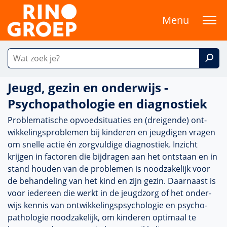
Menu
Jeugd, gezin en onderwijs -
Psychopathologie en diagnostiek
Problematische opvoedsituaties en (dreigende) ont­
wikke­lingspro­ble­men bij kin­de­ren en jeugdigen vragen
om snelle actie én zorgvuldige diag­nos­tiek. Inzicht
krijgen in factoren die bijdragen aan het ontstaan en in
stand houden van de pro­ble­men is nood­zake­lijk voor
de behan­del­ing van het kind en zijn gezin. Daarnaast is
voor iedereen die werkt in de jeugd­zorg of het onder­
wijs kennis van ont­wikke­lingspsycho­logie en psycho­
patho­logie nood­zake­lijk, om kin­de­ren optimaal te