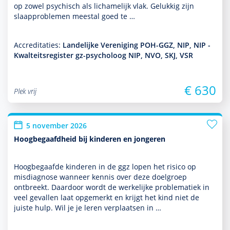
op zowel psychisch als lichamelijk vlak. Gelukkig zijn
slaappro­ble­men meestal goed te …
Accreditaties:
Landelijke Vereniging POH-GGZ, NIP, NIP -
Kwalteitsregister gz-psycholoog NIP, NVO, SKJ, VSR
€ 630
Plek vrij
5 november 2026
Hoogbegaafdheid bij kinderen en jongeren
Hoogbegaafde kin­de­ren in de ggz lopen het risico op
misdiag­nose wanneer kennis over deze doel­groep
ontbreekt. Daardoor wordt de werkelijke proble­ma­tiek in
veel gevallen laat opgemerkt en krijgt het kind niet de
juiste hulp. Wil je je leren verplaatsen in …