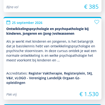
€ 385
Bijna vol
25 september 2026
Ontwikkelingspsychologie en psychopathologie bij
kinderen, jongeren en (jong-)volwassenen
Als je werkt met kin­de­ren en jongeren, is het belang­rijk
dat je basis­kennis hebt van ont­wikke­lingspsycho­logie en
psychische stoor­nissen. In deze cursus ontdek je wat een
normale ont­wikke­ling is en welke psycho­patho­logie het
meest voorkomt bij kin­de­ren en …
Accreditaties:
Register Vaktherapie, Registerplein, SKJ,
V&V, vLOGO - Vereniging Landelijk Orgaan Gz-
opleidingen
€ 1.530
Plek vrij