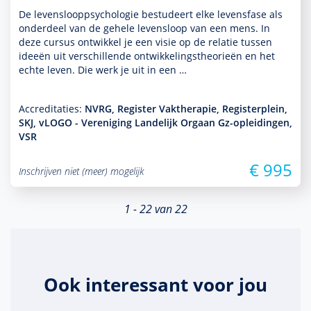
De levens­looppsycho­logie bestudeert elke levensfase als
onder­deel van de gehele levens­loop van een mens. In
deze cursus ontwik­kel je een visie op de relatie tussen
ideeën uit ver­schil­lende ont­wikke­lingstheorieën en het
echte leven. Die werk je uit in een …
Accreditaties:
NVRG, Register Vaktherapie, Registerplein,
SKJ, vLOGO - Vereniging Landelijk Orgaan Gz-opleidingen,
VSR
€ 995
Inschrijven niet (meer) mogelijk
1 - 22 van 22
Ook interessant voor jou