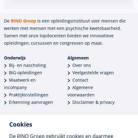
De
RINO Groep
is een opleidings­insti­tuut voor mensen die
werken met mensen met een psychische kwets­baar­heid.
Samen met onze top­docenten bieden we innova­tieve
opleidingen, cursussen en congres­sen op maat.
Onderwijs
Algemeen
Bij- en nascholing
Over ons
BIG-opleidingen
Veelgestelde vragen
Maatwerk en
Contact
incompany
Algemene
Praktijkinstellingen
voorwaarden
Erkenning aanvragen
Disclaimer & privacy
Cookies
De RINO Groep gebruikt cookies en daarmee