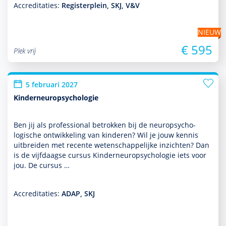
Accreditaties:
Registerplein, SKJ, V&V
NIEUW
€ 595
Plek vrij
5 februari 2027
Kinderneuropsychologie
Ben jij als professional betrokken bij de neuro­psycho­
logische ont­wikke­ling van kin­de­ren? Wil je jouw kennis
uitbreiden met recente weten­schappe­lijke inzichten? Dan
is de vijfdaagse cursus Kinderneuro­psycho­logie iets voor
jou. De cursus …
Accreditaties:
ADAP, SKJ