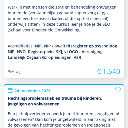
Werk jij met mensen die zorg en behan­del­ing ontvangen
binnen de (ver­stande­lijke) gehandi­capten­zorg of ggz,
binnen een foren­sisch kader, of die op het (speciaal)
onder­wijs zitten? In deze cursus leer je hoe je de SEO
(Schaal voor Emotionele Ontwikkeling, …
Accreditaties:
NIP, NIP - Kwalteitsregister gz-psycholoog
NIP, NVO, Registerplein, SKJ, vLOGO - Vereniging
Landelijk Orgaan Gz-opleidingen, VSR
€ 1.540
Plek vrij
24 november 2026
Hechtingsproblematiek en trauma bij kinderen,
jeugdigen en volwassenen
Ben je hulp­ver­le­ner en werk je met kin­de­ren, jeugdigen of
vol­was­senen? Dan kom je ongetwijfeld in aanraking met
de gevolgen van hechtingspro­ble­men en (relationeel)