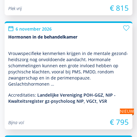
€ 815
Plek vrij
6 november 2026
Hormonen in de behandelkamer
Vrouwspeci­fieke kenmerken krijgen in de mentale gezond­
heids­zorg nog onvol­doende aan­dacht. Hormonale
schommelingen kunnen een grote invloed hebben op
psychische klachten, vooral bij PMS, PMDD, ron­dom
zwangerschap en in de perimenopauze.
Geslachtshormonen …
Accreditaties:
Landelijke Vereniging POH-GGZ, NIP -
Kwalteitsregister gz-psycholoog NIP, VGCt, VSR
NIEUW
€ 795
Bijna vol