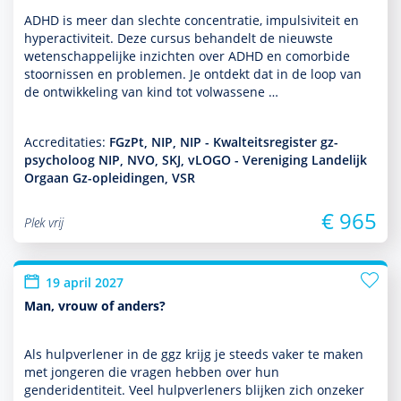
ADHD is meer dan slechte concentratie, impulsiviteit en
hyperactivi­teit. Deze cursus behan­delt de nieuwste
weten­schappe­lijke inzichten over ADHD en comorbide
stoor­nissen en pro­ble­men. Je ontdekt dat in de loop van
de ont­wikke­ling van kind tot volwassene …
Accreditaties:
FGzPt, NIP, NIP - Kwalteitsregister gz-
psycholoog NIP, NVO, SKJ, vLOGO - Vereniging Landelijk
Orgaan Gz-opleidingen, VSR
€ 965
Plek vrij
19 april 2027
Man, vrouw of anders?
Als hulp­ver­le­ner in de ggz krijg je steeds vaker te maken
met jongeren die vragen hebben over hun
genderidentiteit. Veel hulp­ver­le­ners blijken zich onzeker