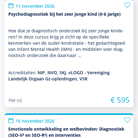
11 november 2026
Psychodiagnostiek bij het zeer jonge kind (0-6 jarige)
Hoe doe je diag­nos­tisch onder­zoek bij zeer jonge kin­de­
ren? In deze cursus krijg je zicht op de speci­fieke
kenmerken van de ouder-kindrelatie - het gedachtegoed
van Infant Mental Health (IMH) - en middelen voor diag­
nos­tisch onder­zoek die daarnaar …
Accreditaties:
NIP, NVO, SKJ, vLOGO - Vereniging
Landelijk Orgaan Gz-opleidingen, VSR
€ 595
Plek vrij
16 november 2026
Emotionele ontwikkeling en welbevinden: Diagnostiek
(SEO-V² en SEO-R²) en interventies