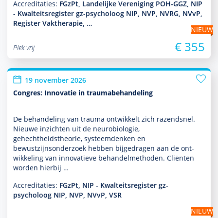
Accreditaties:
FGzPt, Landelijke Vereniging POH-GGZ, NIP
- Kwalteitsregister gz-psycholoog NIP, NVP, NVRG, NVvP,
Register Vaktherapie, …
NIEUW
€ 355
Plek vrij
19 november 2026
Congres: Innovatie in traumabehandeling
De behan­del­ing van trauma ontwik­kelt zich razendsnel.
Nieuwe inzichten uit de neurobiologie,
gehechtheidstheorie, systeem­denken en
bewustzijnsonder­zoek hebben bijgedragen aan de ont­
wikke­ling van innovatieve behan­delmethoden. Cliënten
worden hierbij …
Accreditaties:
FGzPt, NIP - Kwalteitsregister gz-
psycholoog NIP, NVP, NVvP, VSR
NIEUW