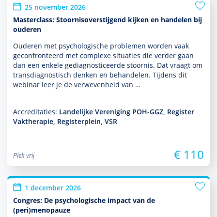
25 november 2026
Masterclass: Stoornisoverstijgend kijken en handelen bij
ouderen
Ouderen met psycho­logische pro­ble­men worden vaak
gecon­fron­teerd met complexe situaties die verder gaan
dan een enkele gediag­nos­ticeerde stoor­nis. Dat vraagt om
transdiag­nos­tisch denken en behan­delen. Tijdens dit
webinar leer je de verwevenheid van …
Accreditaties:
Landelijke Vereniging POH-GGZ, Register
Vaktherapie, Registerplein, VSR
€ 110
Plek vrij
1 december 2026
Congres: De psychologische impact van de
(peri)menopauze