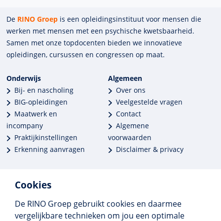
De
RINO Groep
is een opleidings­insti­tuut voor mensen die
werken met mensen met een psychische kwets­baar­heid.
Samen met onze top­docenten bieden we innova­tieve
opleidingen, cursussen en congres­sen op maat.
Onderwijs
Algemeen
Bij- en nascholing
Over ons
BIG-opleidingen
Veelgestelde vragen
Maatwerk en
Contact
incompany
Algemene
Praktijkinstellingen
voorwaarden
Erkenning aanvragen
Disclaimer & privacy
Cookies
De RINO Groep gebruikt cookies en daarmee
Meer dan 250 opleidingen
vergelijkbare technieken om jou een optimale
Alle BIG-opleidingen in huis