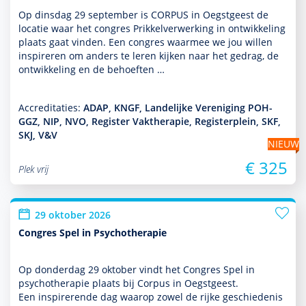
Op dins­dag 29 september is CORPUS in Oegstgeest de
locatie waar het congres Prikkelverwerking in ont­wikke­ling
plaats gaat vinden. Een congres waarmee we jou willen
inspireren om anders te leren kijken naar het gedrag, de
ont­wikke­ling en de behoeften …
Accreditaties:
ADAP, KNGF, Landelijke Vereniging POH-
GGZ, NIP, NVO, Register Vaktherapie, Registerplein, SKF,
SKJ, V&V
NIEUW
€ 325
Plek vrij
29 oktober 2026
Congres Spel in Psychotherapie
Op donder­dag 29 oktober vindt het Congres Spel in
psycho­thera­pie plaats bij Corpus in Oegstgeest.
Een inspirerende dag waarop zowel de rijke geschiedenis