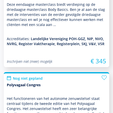
Deze eendaagse master­class biedt verdieping op de
driedaagse master­class Body Basics. Ben je al aan de slag
met de inter­venties van de eerder gevolgde driedaagse
master­class en wil je nog effectiever kunnen werken met
cliënten met een scala aan …
Accreditaties:
Landelijke Vereniging POH-GGZ, NIP, NVO,
NVRG, Register Vaktherapie, Registerplein, SKJ, V&V, VSR
€ 345
Inschrijven niet (meer) mogelijk
Nog niet gepland
Polyvagaal Congres
Het functio­neren van het autonome zenuwstelsel staat
centraal tijdens de tweede editie van het Polyvagaal
Congres. Het zenuwstelsel heeft een zeer belang­rijke