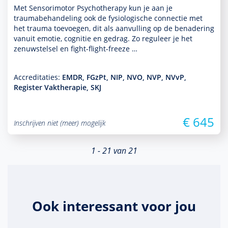
Met Sensorimotor Psychothera­py kun je aan je
traumabehan­del­ing ook de fysiologische connectie met
het trauma toevoegen, dit als aanvulling op de benade­ring
vanuit emotie, cognitie en gedrag. Zo reguleer je het
zenuwstelsel en fight-flight-freeze …
Accreditaties:
EMDR, FGzPt, NIP, NVO, NVP, NVvP,
Register Vaktherapie, SKJ
€ 645
Inschrijven niet (meer) mogelijk
1 - 21 van 21
Ook interessant voor jou