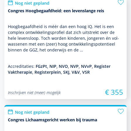
Nog niet gepland
Congres Hoogbegaafdheid: een levenslange reis
Hoogbegaafdheid is méér dan een hoog IQ. Het is een
complex ont­wikke­lingsprofiel dat zich uitstrekt over de
hele levens­loop. Toch worden kin­de­ren, jongeren én vol­
was­senen met een (zeer) hoog ont­wikke­lingspotentieel
binnen de GGZ, het onder­wijs en de …
Accreditaties:
FGzPt, NIP, NVO, NVP, NVvP, Register
Vaktherapie, Registerplein, SKJ, V&V, VSR
€ 355
Inschrijven niet (meer) mogelijk
Nog niet gepland
Congres Lichaamsgericht werken bij trauma