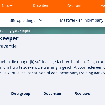
Nieuws
Docenten
Over ons
Ve
Maatwerk en incompany
BIG-opleidingen
training gatekeeper
ekeeper
eventie
oeten die (mogelijk) suïcidale gedachten hebben. De gatekee
om hulp te zoeken. De training is geschikt voor iedereen 
. Je kunt je los inschrijven of een incompany training aanv
Doelgroep
Docenten
Reviews