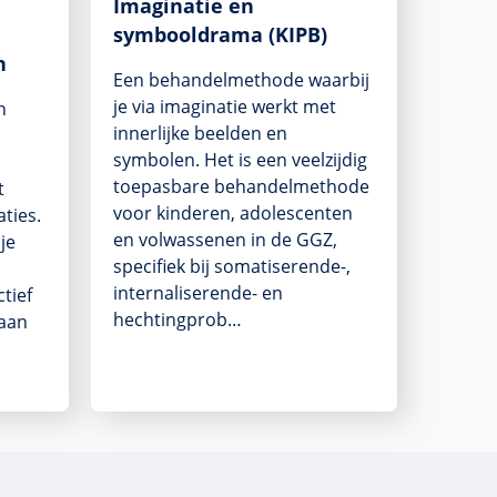
Imaginatie en
symbooldrama (KIPB)
n
Een behandelmethode waarbij
je via imaginatie werkt met
n
innerlijke beelden en
symbolen. Het is een veelzijdig
toepasbare behandelmethode
t
voor kinderen, adolescenten
ties.
en volwassenen in de GGZ,
je
specifiek bij somatiserende-,
internaliserende- en
tief
hechtingprob…
taan