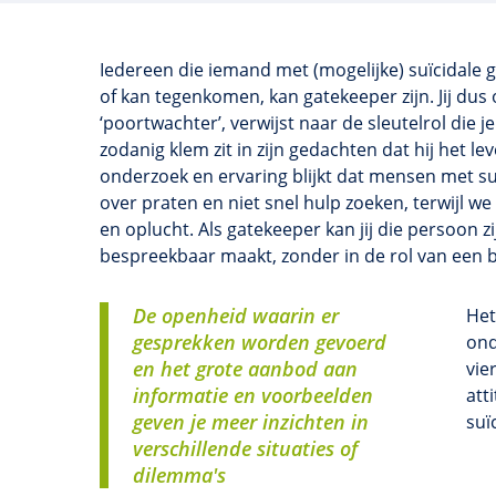
Iedereen die iemand met (mogelijke) suïcidale 
of kan tegenkomen, kan gatekeeper zijn. Jij dus o
‘poortwachter’, verwijst naar de sleutelrol die 
zodanig klem zit in zijn gedachten dat hij het lev
onderzoek en ervaring blijkt dat mensen met su
over praten en niet snel hulp zoeken, terwijl w
en oplucht. Als gatekeeper kan jij die persoon
bespreekbaar maakt, zonder in de rol van een 
De openheid waarin er
Het
gesprekken worden gevoerd
ond
en het grote aanbod aan
vie
informatie en voorbeelden
att
geven je meer inzichten in
suïc
verschillende situaties of
dilemma's