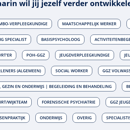
arin wil jij jezelf verder ontwikkel
MBO-VERPLEEGKUNDIGE
MAATSCHAPPELIJK WERKER
G SPECIALIST
BASISPSYCHOLOOG
ACTIVITEITENBEG
/RT'ER
POH-GGZ
JEUGDVERPLEEGKUNDIGE
JE
LENERS (ALGEMEEN)
SOCIAL WORKER
GGZ VOLWASS
, GEZIN EN ONDERWIJS | BEGELEIDING EN BEHANDELING
B
RT/WIJKTEAM
FORENSISCHE PSYCHIATRIE
GGZ JEUG
SENPRAKTIJK
ONDERWIJS
OVERIG
SPECIALIST