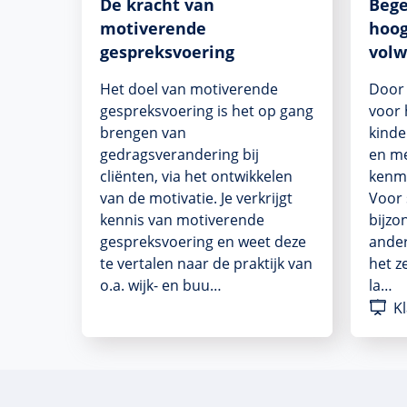
De kracht van
Bege
motiverende
hoo
gespreksvoering
vol
Het doel van motiverende
Door 
gespreksvoering is het op gang
voor 
brengen van
kinde
gedragsverandering bij
en m
cliënten, via het ontwikkelen
kenme
van de motivatie. Je verkrijgt
Voor 
kennis van motiverende
bijzon
gespreksvoering en weet deze
ander
te vertalen naar de praktijk van
het z
o.a. wijk- en buu…
la…
Kl