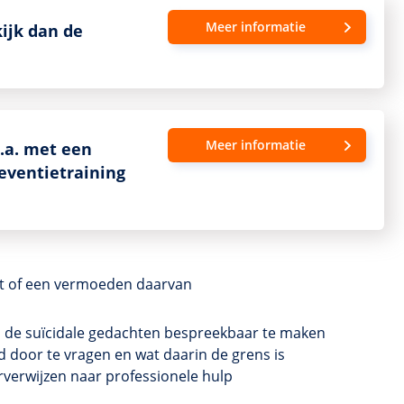
Meer informatie
kijk dan de
Meer informatie
o.a. met een
reventietraining
eit of een vermoeden daarvan
n de suïcidale gedachten bespreekbaar te maken
d door te vragen en wat daarin de grens is
rverwijzen naar professionele hulp