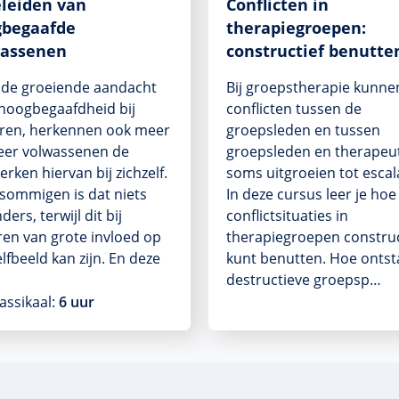
leiden van
Conflicten in
gbegaafde
therapiegroepen:
wassenen
constructief benutte
de groeiende aandacht
Bij groepstherapie kunne
hoogbegaafdheid bij
conflicten tussen de
ren, herkennen ook meer
groepsleden en tussen
eer volwassenen de
groepsleden en therapeu
rken hiervan bij zichzelf.
soms uitgroeien tot escala
sommigen is dat niets
In deze cursus leer je hoe 
ders, terwijl dit bij
conflictsituaties in
en van grote invloed op
therapiegroepen construc
elfbeeld kan zijn. En deze
kunt benutten. Hoe onts
destructieve groepsp…
assikaal:
6 uur