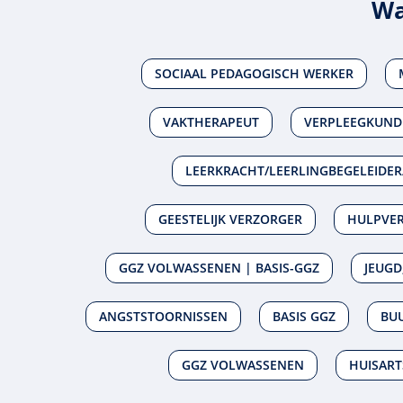
Wa
SOCIAAL PEDAGOGISCH WERKER
VAKTHERAPEUT
VERPLEEGKUNDI
LEERKRACHT/LEERLINGBEGELEIDER
GEESTELIJK VERZORGER
HULPVER
GGZ VOLWASSENEN | BASIS-GGZ
JEUGD
ANGSTSTOORNISSEN
BASIS GGZ
BUU
GGZ VOLWASSENEN
HUISART