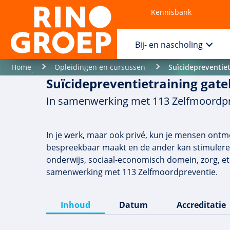
Kennisbank
Contact
Bij- en nascholing
Home
Opleidingen en cursussen
Suïcidepreventie
Suïcidepreventietraining gat
In samenwerking met 113 Zelfmoordpr
In je werk, maar ook privé, kun je mensen ontm
bespreekbaar maakt en de ander kan stimuleren 
onderwijs, sociaal-economisch domein, zorg, etc
samenwerking met 113 Zelfmoordpreventie.
Inhoud
Datum
Accreditatie