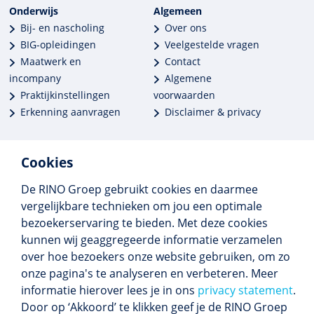
Onderwijs
Algemeen
Bij- en nascholing
Over ons
BIG-opleidingen
Veelgestelde vragen
Maatwerk en
Contact
incompany
Algemene
Praktijkinstellingen
voorwaarden
Erkenning aanvragen
Disclaimer & privacy
Cookies
De RINO Groep gebruikt cookies en daarmee
Meer dan 250 opleidingen
vergelijkbare technieken om jou een optimale
Alle BIG-opleidingen in huis
bezoekerservaring te bieden. Met deze cookies
Cedeo-erkend en CRKBO-geregistreerd
kunnen wij geaggregeerde informatie verzamelen
Gemiddelde beoordeling 8,4
over hoe bezoekers onze website gebruiken, om zo
onze pagina's te analyseren en verbeteren. Meer
informatie hierover lees je in ons
privacy statement
.
Door op ‘Akkoord’ te klikken geef je de RINO Groep
Volg ons