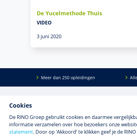
De Yucelmethode Thuis
VIDEO
3 juni 2020
Meer dan 250 opleidingen
All
De
RINO Groep
is een opleidings­insti­tuut
Onderwijs
Cookies
voor mensen die werken met mensen met
Bij- en na
een psychische kwets­baar­heid. Samen met
BIG-oplei
De RINO Groep gebruikt cookies en daarmee vergelijkb
onze top­docenten bieden we innova­tieve
Maatwerk
informatie verzamelen over hoe bezoekers onze website
opleidingen, cursussen en congres­sen op
Praktijkins
statement
. Door op ‘Akkoord’ te klikken geef je de RI