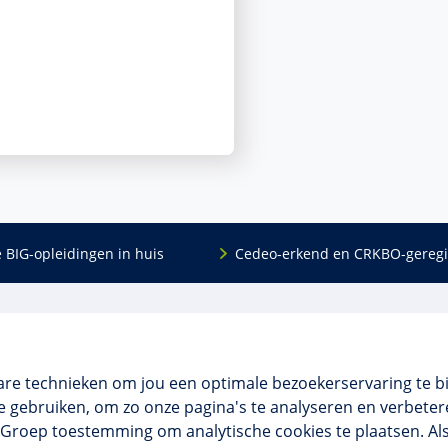
e BIG-opleidingen in huis
Cedeo-erkend en CRKBO-geregi
Algemeen
scholing
Over ons
dingen
Veelgestelde vragen
are technieken om jou een optimale bezoekerservaring te b
 en incompany
Contact
 gebruiken, om zo onze pagina's te analyseren en verbetere
tellingen
Algemene voorwaarden
NO Groep toestemming om analytische cookies te plaatsen. Al