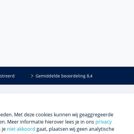
streerd
Gemiddelde beoordeling 8,4
Volg ons
Blijf op de hoogte van het (nieuwe) scholings­
aanbod en ons laatste nieuws.
ieden. Met deze cookies kunnen wij geaggregeerde
n. Meer informatie hierover lees je in ons
privacy
s je
niet akkoord
gaat, plaatsen wij geen analytische
Inschrijven nieuwsbrief