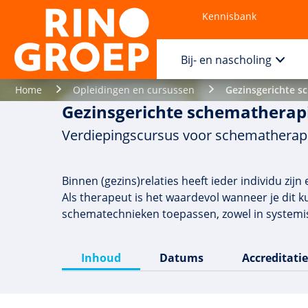
Kennisbank
Contact
Bij- en nascholing
Home
Opleidingen en cursussen
Gezinsgerichte s
Gezinsgerichte schematherap
Verdiepingscursus voor schemathera
Binnen (gezins)relaties heeft ieder individu zi
Als therapeut is het waardevol wanneer je dit 
schematechnieken toepassen, zowel in systemisc
Inhoud
Datums
Accreditatie