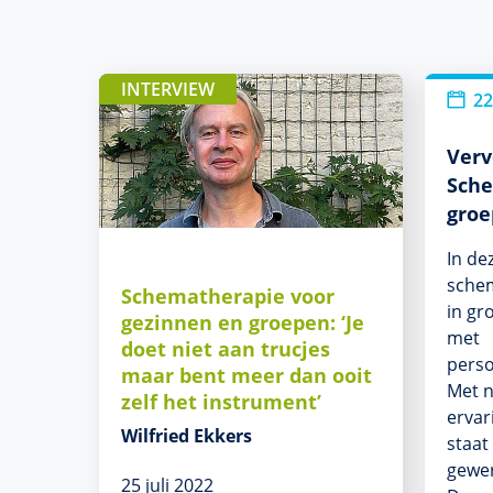
INTERVIEW
22
Verv
Sche
gro
In de
schem
Schematherapie voor
in gr
gezinnen en groepen: ‘Je
met
doet niet aan trucjes
perso
maar bent meer dan ooit
Met 
zelf het instrument’
ervar
Wilfried Ekkers
staat
gewer
25 juli 2022