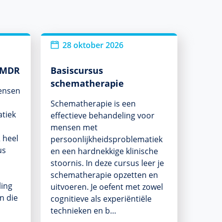
28 oktober 2026
EMDR
Basiscursus
schematherapie
mensen
Schematherapie is een
tiek
effectieve behandeling voor
mensen met
 heel
persoonlijkheidsproblematiek
us
en een hardnekkige klinische
stoornis. In deze cursus leer je
schematherapie opzetten en
ling
uitvoeren. Je oefent met zowel
n die
cognitieve als experiëntiële
technieken en b…