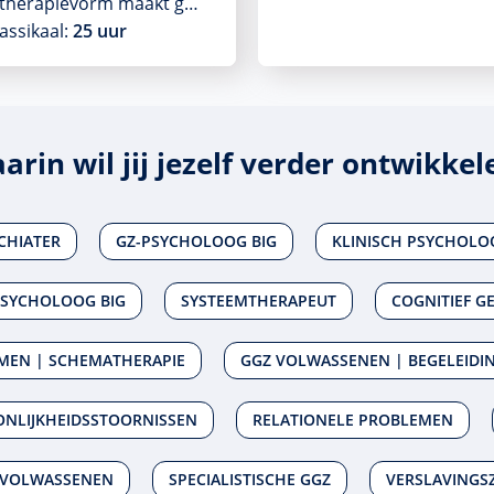
 therapievorm maakt g…
assikaal:
25 uur
arin wil jij jezelf verder ontwikkel
CHIATER
GZ-PSYCHOLOOG BIG
KLINISCH PSYCHOLO
PSYCHOLOOG BIG
SYSTEEMTHERAPEUT
COGNITIEF G
MEN | SCHEMATHERAPIE
GGZ VOLWASSENEN | BEGELEIDI
NLIJKHEIDSSTOORNISSEN
RELATIONELE PROBLEMEN
 VOLWASSENEN
SPECIALISTISCHE GGZ
VERSLAVINGS