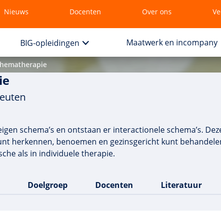
Nieuws
Docenten
Over ons
Ve
Maatwerk en incompany
BIG-opleidingen
chematherapie
ie
peuten
jn eigen schema’s en ontstaan er interactionele schema’s. D
kunt herkennen, benoemen en gezinsgericht kunt behandelen.
he als in individuele therapie.
Doelgroep
Docenten
Literatuur