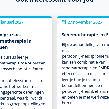
 januari 2027
27 november 2026
olgcursus
Schematherapie en 
matherapie in
Bij de behandeling van 
epen
met
persoonlijkheidsproblema
ze cursus leer je
kan een combinatie van
atherapie toe te passen
schematherapie en EMDR
oepsverband bij cliënten
effectief zijn. In deze curs
leer je hoe je trauma's
onlijkheidsstoornissen.
behandelt binnen een
name het werken met
persoonlijkheidsbehande
ingsgerichte oefeningen
en oefen je met werkwijze
 centraal, waarbij wordt
hun n…
kt in groepsopstellingen.