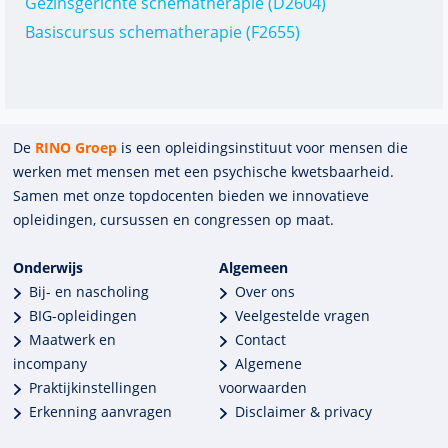
Gezinsgerichte schematherapie (D2604)
Basiscursus schematherapie (F2655)
De
RINO Groep
is een opleidings­insti­tuut voor mensen die
werken met mensen met een psychische kwets­baar­heid.
Samen met onze top­docenten bieden we innova­tieve
opleidingen, cursussen en congres­sen op maat.
Onderwijs
Algemeen
Bij- en nascholing
Over ons
BIG-opleidingen
Veelgestelde vragen
Maatwerk en
Contact
incompany
Algemene
Praktijkinstellingen
voorwaarden
Erkenning aanvragen
Disclaimer & privacy