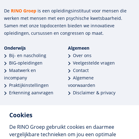
De
RINO Groep
is een opleidings­insti­tuut voor mensen die
werken met mensen met een psychische kwets­baar­heid.
Samen met onze top­docenten bieden we innova­tieve
opleidingen, cursussen en congres­sen op maat.
Onderwijs
Algemeen
Bij- en nascholing
Over ons
BIG-opleidingen
Veelgestelde vragen
Maatwerk en
Contact
incompany
Algemene
Praktijkinstellingen
voorwaarden
Erkenning aanvragen
Disclaimer & privacy
Cookies
De RINO Groep gebruikt cookies en daarmee
Meer dan 250 opleidingen
vergelijkbare technieken om jou een optimale
Alle BIG-opleidingen in huis