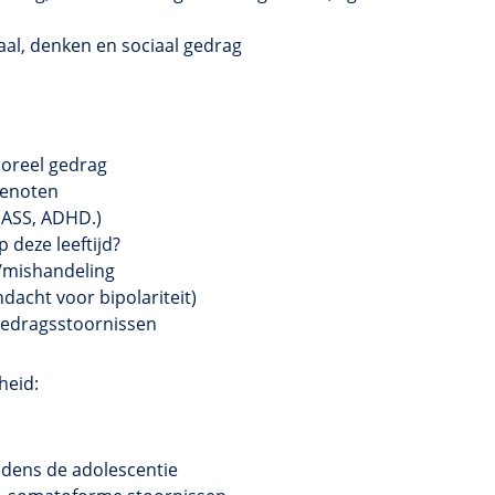
taal, denken en sociaal gedrag
moreel gedrag
genoten
(ASS, ADHD.)
 deze leeftijd?
/mishandeling
acht voor bipolariteit)
gedragsstoornissen
heid:
jdens de adolescentie