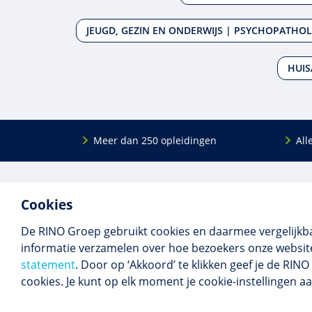
JEUGD, GEZIN EN ONDERWIJS | PSYCHOPATHOL
HUIS
Meer dan 250 opleidingen
All
De
RINO Groep
is een opleidings­insti­tuut
Onderwijs
Cookies
voor mensen die werken met mensen met
Bij- en na
een psychische kwets­baar­heid. Samen met
BIG-oplei
De RINO Groep gebruikt cookies en daarmee vergelijkb
onze top­docenten bieden we innova­tieve
Maatwerk
informatie verzamelen over hoe bezoekers onze website
opleidingen, cursussen en congres­sen op
Praktijkins
statement
. Door op ‘Akkoord’ te klikken geef je de RI
maat.
Erkenning
cookies. Je kunt op elk moment je cookie-instellingen a