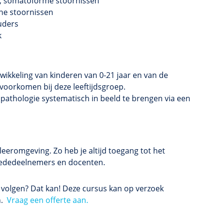
n, somatoforme stoornissen
he stoornissen
uders
k
twikkeling van kinderen van 0-21 jaar en van de
oorkomen bij deze leeftijdsgroep.
athologie systematisch in beeld te brengen via een
eeromgeving. Zo heb je altijd toegang tot het
 mededeelnemers en docenten.
s volgen? Dat kan! Deze cursus kan op verzoek
n.
Vraag een offerte aan.