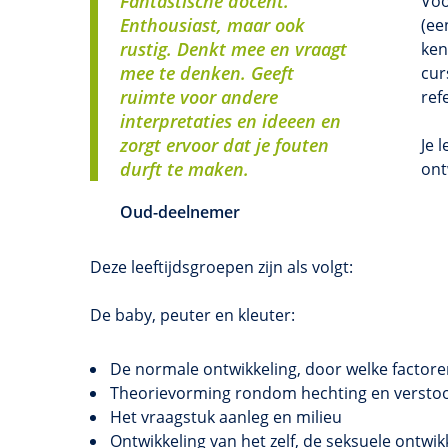
Fantastische docent.
Voo
Enthousiast, maar ook
(ee
rustig. Denkt mee en vraagt
ken
mee te denken. Geeft
cur
ruimte voor andere
ref
interpretaties en ideeen en
zorgt ervoor dat je fouten
Je 
durft te maken.
ont
Oud-deelnemer
Deze leeftijdsgroepen zijn als volgt:
De baby, peuter en kleuter:
De normale ontwikkeling, door welke factor
Theorievorming rondom hechting en verstoo
Het vraagstuk aanleg en milieu
Ontwikkeling van het zelf, de seksuele ontwi