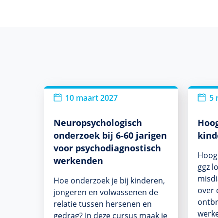
10 maart 2027
5 
Neuropsychologisch
Hoog
onderzoek bij 6-60 jarigen
kind
voor psychodiagnostisch
Hoogb
werkenden
ggz l
misd
Hoe onderzoek je bij kinderen,
over 
jongeren en volwassenen de
ontbr
relatie tussen hersenen en
werke
gedrag? In deze cursus maak je