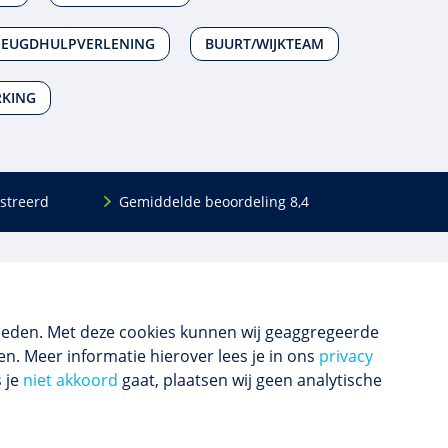
 JEUGDHULPVERLENING
BUURT/WIJKTEAM
RKING
streerd
Gemiddelde beoordeling 8,4
Volg ons
Blijf op de hoogte van het (nieuwe) scholings­
aanbod en ons laatste nieuws.
ieden. Met deze cookies kunnen wij geaggregeerde
n. Meer informatie hierover lees je in ons
privacy
s je
niet akkoord
gaat, plaatsen wij geen analytische
Inschrijven nieuwsbrief