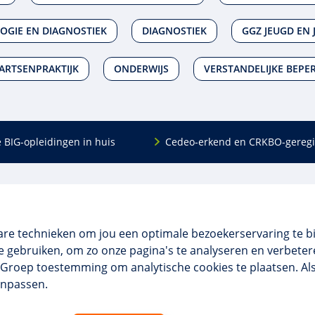
OGIE EN DIAGNOSTIEK
DIAGNOSTIEK
GGZ JEUGD EN
ARTSENPRAKTIJK
ONDERWIJS
VERSTANDELIJKE BEPE
e BIG-opleidingen in huis
Cedeo-erkend en CRKBO-geregi
Algemeen
scholing
Over ons
dingen
Veelgestelde vragen
are technieken om jou een optimale bezoekerservaring te b
 en incompany
Contact
 gebruiken, om zo onze pagina's te analyseren en verbetere
tellingen
Algemene voorwaarden
NO Groep toestemming om analytische cookies te plaatsen. Al
 aanvragen
Disclaimer & privacy
anpassen.