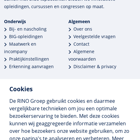
opleidingen, cursussen en congres­sen op maat.
Onderwijs
Algemeen
Bij- en nascholing
Over ons
BIG-opleidingen
Veelgestelde vragen
Maatwerk en
Contact
incompany
Algemene
Praktijkinstellingen
voorwaarden
Erkenning aanvragen
Disclaimer & privacy
Cookies
De RINO Groep gebruikt cookies en daarmee
Meer dan 250 opleidingen
vergelijkbare technieken om jou een optimale
Alle BIG-opleidingen in huis
bezoekerservaring te bieden. Met deze cookies
Cedeo-erkend en CRKBO-geregistreerd
kunnen wij geaggregeerde informatie verzamelen
Gemiddelde beoordeling 8,4
over hoe bezoekers onze website gebruiken, om zo
onze pagina's te analyseren en verbeteren. Meer