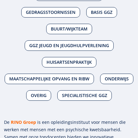
GEDRAGSSTOORNISSEN
BASIS GGZ
BUURT/WIJKTEAM
GGZ JEUGD EN JEUGDHULPVERLENING
HUISARTSENPRAKTIJK
MAATSCHAPPELIJKE OPVANG EN RIBW
ONDERWIJS
OVERIG
SPECIALISTISCHE GGZ
De
RINO Groep
is een opleidings­insti­tuut voor mensen die
werken met mensen met een psychische kwets­baar­heid.
Samen met onze top­docenten bieden we innova­tieve