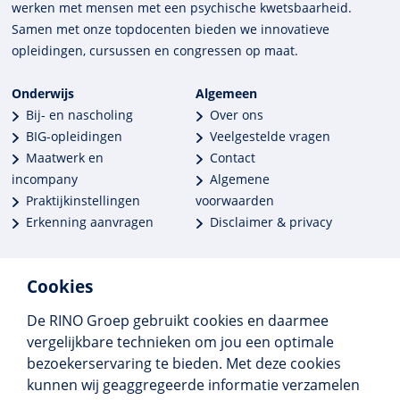
werken met mensen met een psychische kwets­baar­heid.
Samen met onze top­docenten bieden we innova­tieve
opleidingen, cursussen en congres­sen op maat.
Onderwijs
Algemeen
Bij- en nascholing
Over ons
BIG-opleidingen
Veelgestelde vragen
Maatwerk en
Contact
incompany
Algemene
Praktijkinstellingen
voorwaarden
Erkenning aanvragen
Disclaimer & privacy
Cookies
De RINO Groep gebruikt cookies en daarmee
Meer dan 250 opleidingen
vergelijkbare technieken om jou een optimale
Alle BIG-opleidingen in huis
bezoekerservaring te bieden. Met deze cookies
Cedeo-erkend en CRKBO-geregistreerd
kunnen wij geaggregeerde informatie verzamelen
Gemiddelde beoordeling 8,4