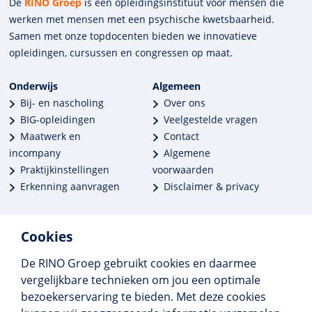
De
RINO Groep
is een opleidings­insti­tuut voor mensen die
werken met mensen met een psychische kwets­baar­heid.
Samen met onze top­docenten bieden we innova­tieve
opleidingen, cursussen en congres­sen op maat.
Onderwijs
Algemeen
Bij- en nascholing
Over ons
BIG-opleidingen
Veelgestelde vragen
Maatwerk en
Contact
incompany
Algemene
Praktijkinstellingen
voorwaarden
Erkenning aanvragen
Disclaimer & privacy
Cookies
De RINO Groep gebruikt cookies en daarmee
Meer dan 250 opleidingen
vergelijkbare technieken om jou een optimale
Alle BIG-opleidingen in huis
bezoekerservaring te bieden. Met deze cookies
Cedeo-erkend en CRKBO-geregistreerd