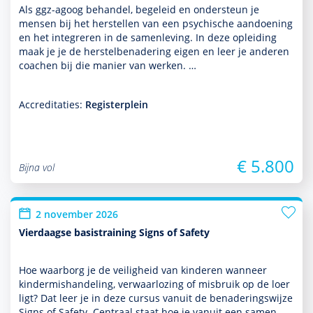
Als ggz-agoog behan­del, bege­leid en onder­steun je
mensen bij het herstellen van een psychische aandoening
en het integreren in de samen­leving. In deze opleiding
maak je je de herstelbenade­ring eigen en leer je anderen
coachen bij die manier van werken. …
Accreditaties:
Registerplein
€ 5.800
Bijna vol
2 november 2026
Vierdaagse basistraining Signs of Safety
Hoe waarborg je de veiligheid van kin­de­ren wanneer
kinder­mis­handeling, verwaarlozing of misbruik op de loer
ligt? Dat leer je in deze cursus vanuit de benade­ringswijze
Signs of Safety. Centraal staat hoe je vanuit een samen­