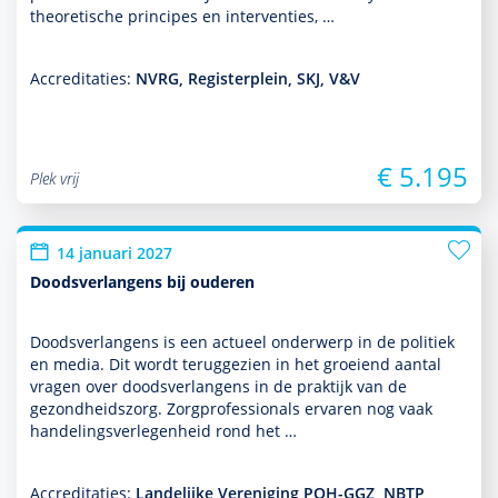
theore­tische principes en inter­venties, …
Accreditaties:
NVRG, Registerplein, SKJ, V&V
€ 5.195
Plek vrij
14 januari 2027
Doodsverlangens bij ouderen
Doodsverlangens is een actueel onder­werp in de politiek
en media. Dit wordt teruggezien in het groeiend aantal
vragen over doodsverlangens in de prak­tijk van de
gezond­heids­zorg. Zorgprofessionals ervaren nog vaak
handelingsverlegenheid rond het …
Accreditaties:
Landelijke Vereniging POH-GGZ, NBTP,