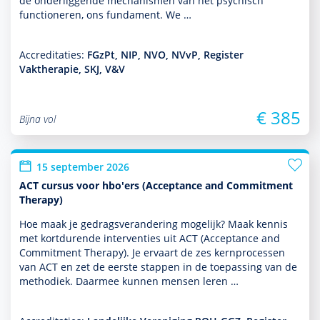
de onderliggende mechanismen van het psychisch
functio­neren, ons fundament. We …
Accreditaties:
FGzPt, NIP, NVO, NVvP, Register
Vaktherapie, SKJ, V&V
€ 385
Bijna vol
15 september 2026
ACT cursus voor hbo'ers (Acceptance and Commitment
Therapy)
Hoe maak je gedragsveran­de­ring moge­lijk? Maak kennis
met kort­durende inter­venties uit ACT (Acceptance and
Commitment Therapy). Je ervaart de zes kernprocessen
van ACT en zet de eerste stappen in de toe­pas­sing van de
metho­diek. Daarmee kunnen mensen leren …