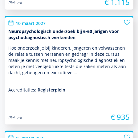
€ 1.115
Plek vrij
10 maart 2027
Neuropsychologisch onderzoek bij 6-60 jarigen voor
psychodiagnostisch werkenden
Hoe onder­zoek je bij kin­de­ren, jongeren en vol­was­senen
de relatie tussen hersenen en gedrag? In deze cursus
maak je kennis met neuro­psycho­logische diag­nos­tiek en
oefen je met veelgebruikte tests die zaken meten als aan­
dacht, geheugen en executieve …
Accreditaties:
Registerplein
€ 935
Plek vrij