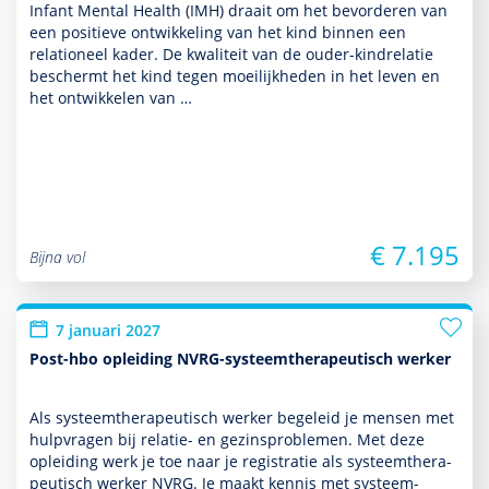
Infant Mental Health (IMH) draait om het bevor­deren van
een positieve ont­wikke­ling van het kind binnen een
relationeel kader. De kwaliteit van de ouder-kindrelatie
beschermt het kind tegen moeilijkheden in het leven en
het ontwik­kelen van …
€ 7.195
Bijna vol
7 januari 2027
Post-hbo opleiding NVRG-systeemtherapeutisch werker
Als systeem­thera­peutisch werker bege­leid je mensen met
hulp­vragen bij relatie- en gezinspro­ble­men. Met deze
opleiding werk je toe naar je registratie als systeem­thera­
peutisch werker NVRG. Je maakt kennis met systeem­