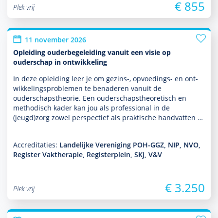
€ 855
Plek vrij
11 november 2026
Opleiding ouderbegeleiding vanuit een visie op
ouderschap in ontwikkeling
In deze opleiding leer je om gezins-, opvoedings- en ont­
wikke­lingspro­ble­men te benaderen vanuit de
ouderschapstheorie. Een ouderschapstheore­tisch en
metho­disch kader kan jou als professional in de
(jeugd)zorg zowel perspec­tief als prak­tische handvatten …
Accreditaties:
Landelijke Vereniging POH-GGZ, NIP, NVO,
Register Vaktherapie, Registerplein, SKJ, V&V
€ 3.250
Plek vrij