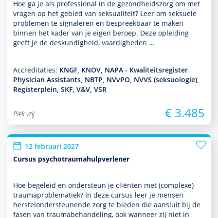
Hoe ga je als professional in de gezond­heids­zorg om met
vragen op het gebied van seksuali­teit? Leer om seksuele
pro­ble­men te signa­leren en bespreekbaar te maken
binnen het kader van je eigen beroep. Deze opleiding
geeft je de des­kun­dig­heid, vaar­dig­heden …
Accreditaties:
KNGF, KNOV, NAPA - Kwaliteitsregister
Physician Assistants, NBTP, NVvPO, NVVS (seksuologie),
Registerplein, SKF, V&V, VSR
€ 3.485
Plek vrij
12 februari 2027
Cursus psychotraumahulpverlener
Hoe bege­leid en onder­steun je cliënten met (complexe)
traumaproble­ma­tiek? In deze cursus leer je mensen
herstelonder­steunende zorg te bieden die aansluit bij de
fasen van traumabehan­del­ing, ook wanneer zij niet in