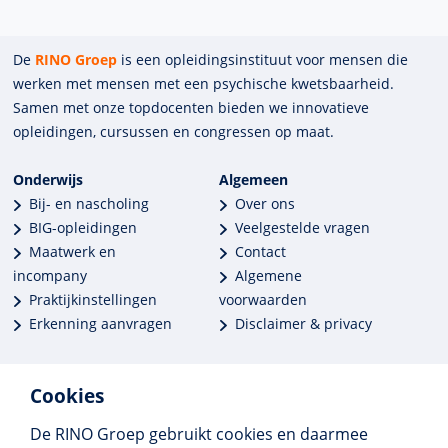
De
RINO Groep
is een opleidings­insti­tuut voor mensen die
werken met mensen met een psychische kwets­baar­heid.
Samen met onze top­docenten bieden we innova­tieve
opleidingen, cursussen en congres­sen op maat.
Onderwijs
Algemeen
Bij- en nascholing
Over ons
BIG-opleidingen
Veelgestelde vragen
Maatwerk en
Contact
incompany
Algemene
Praktijkinstellingen
voorwaarden
Erkenning aanvragen
Disclaimer & privacy
Cookies
De RINO Groep gebruikt cookies en daarmee
Meer dan 250 opleidingen