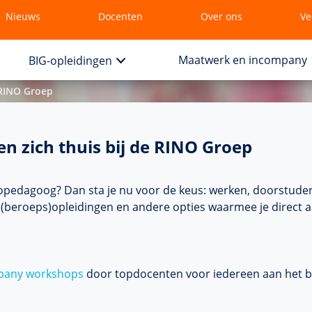
Nieuws
Docenten
Over ons
Ve
Maatwerk en incompany
BIG-opleidingen
 RINO Groep
n zich thuis bij de RINO Groep
hopedagoog? Dan sta je nu voor de keus: werken, doorstuder
(beroeps)opleidingen en andere opties waarmee je direct aa
mpany workshops
door topdocenten voor iedereen aan het begi