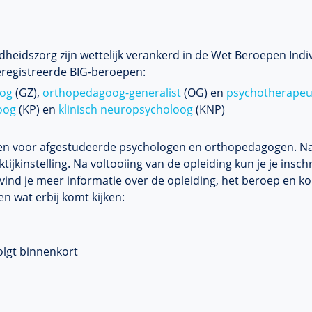
dheidszorg zijn wettelijk verankerd in de Wet Beroepen Ind
geregistreerde BIG-beroepen:
oog
(GZ),
orthopedagoog-generalist
(OG) en
psychotherapeu
oog
(KP) en
klinisch neuropsycholoog
(KNP)
cten voor afgestudeerde psychologen en orthopedagogen. Na
ijkinstelling. Na voltooiing van de opleiding kun je je insch
vind je meer informatie over de opleiding, het beroep en ko
n wat erbij komt kijken:
l
olgt binnenkort