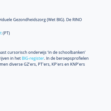
ividuele Gezondheidszorg (Wet BIG). De RINO
t
(PT)
ast cursorisch onderwijs ‘in de schoolbanken’
rijven in het
BIG-register
. In de beroepsprofielen
men diverse GZ'ers, PT'ers, KP'ers en KNP'ers