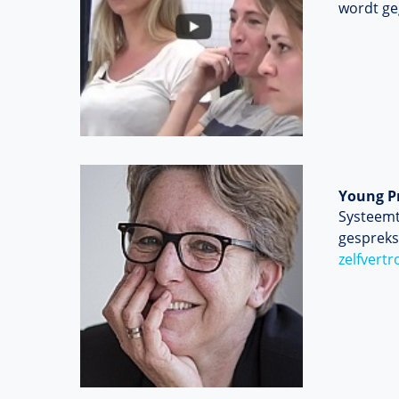
wordt ge
Young P
Systeemt
gespreks
zelfvert