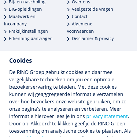
Bij- en nascholing
Over ons
BIG-opleidingen
Veelgestelde vragen
Maatwerk en
Contact
incompany
Algemene
Praktijkinstellingen
voorwaarden
Erkenning aanvragen
Disclaimer & privacy
Cookies
De RINO Groep gebruikt cookies en daarmee
Meer dan 250 opleidingen
vergelijkbare technieken om jou een optimale
Alle BIG-opleidingen in huis
bezoekerservaring te bieden. Met deze cookies
Cedeo-erkend en CRKBO-geregistreerd
kunnen wij geaggregeerde informatie verzamelen
Gemiddelde beoordeling 8,4
over hoe bezoekers onze website gebruiken, om zo
onze pagina's te analyseren en verbeteren. Meer
informatie hierover lees je in ons
privacy statement
.
Door op ‘Akkoord’ te klikken geef je de RINO Groep
Volg ons
toestemming om analytische cookies te plaatsen. Als
Blijf op de hoogte van het (nieuwe) scholings­