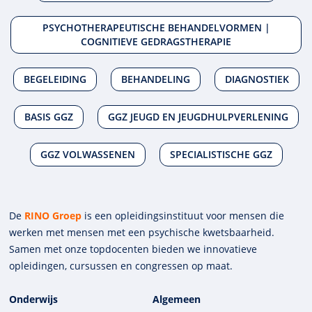
PSYCHOTHERAPEUTISCHE BEHANDELVORMEN |
COGNITIEVE GEDRAGSTHERAPIE
BEGELEIDING
BEHANDELING
DIAGNOSTIEK
BASIS GGZ
GGZ JEUGD EN JEUGDHULPVERLENING
GGZ VOLWASSENEN
SPECIALISTISCHE GGZ
De
RINO Groep
is een opleidings­insti­tuut voor mensen die
werken met mensen met een psychische kwets­baar­heid.
Samen met onze top­docenten bieden we innova­tieve
opleidingen, cursussen en congres­sen op maat.
Onderwijs
Algemeen