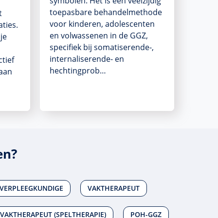
symbolen. Het is een veelzijdig
toepasbare behandelmethode
t
voor kinderen, adolescenten
ties.
en volwassenen in de GGZ,
je
specifiek bij somatiserende-,
internaliserende- en
tief
hechtingprob…
taan
en?
 VERPLEEGKUNDIGE
VAKTHERAPEUT
VAKTHERAPEUT (SPELTHERAPIE)
POH-GGZ