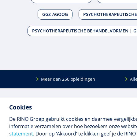
GGZ-AGOOG
PSYCHOTHERAPEUTISCHE
PSYCHOTHERAPEUTISCHE BEHANDELVORMEN | G
Meer dan 250 opleidingen
All
De
RINO Groep
is een opleidings­insti­tuut
Onderwijs
Cookies
voor mensen die werken met mensen met
Bij- en na
een psychische kwets­baar­heid. Samen met
BIG-oplei
De RINO Groep gebruikt cookies en daarmee vergelijkb
onze top­docenten bieden we innova­tieve
Maatwerk
informatie verzamelen over hoe bezoekers onze website
opleidingen, cursussen en congres­sen op
Praktijkins
statement
. Door op ‘Akkoord’ te klikken geef je de RI