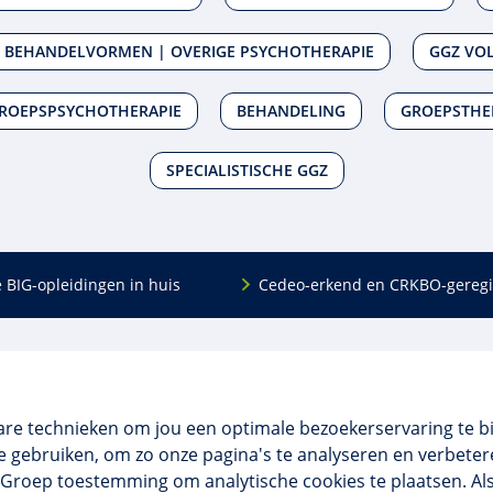
 BEHANDELVORMEN | OVERIGE PSYCHOTHERAPIE
GGZ VO
ROEPSPSYCHOTHERAPIE
BEHANDELING
GROEPSTHE
SPECIALISTISCHE GGZ
e BIG-opleidingen in huis
Cedeo-erkend en CRKBO-geregi
Algemeen
scholing
Over ons
dingen
Veelgestelde vragen
are technieken om jou een optimale bezoekerservaring te b
 en incompany
Contact
 gebruiken, om zo onze pagina's te analyseren en verbetere
tellingen
Algemene voorwaarden
NO Groep toestemming om analytische cookies te plaatsen. Al