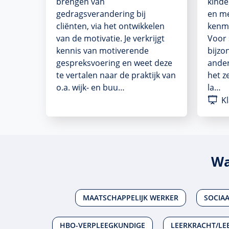
brengen van
kinde
gedragsverandering bij
en m
cliënten, via het ontwikkelen
kenme
van de motivatie. Je verkrijgt
Voor 
kennis van motiverende
bijzon
gespreksvoering en weet deze
ander
te vertalen naar de praktijk van
het z
o.a. wijk- en buu…
la…
Kl
Wa
MAATSCHAPPELIJK WERKER
SOCIA
HBO-VERPLEEGKUNDIGE
LEERKRACHT/LEE