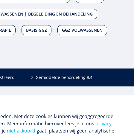
LWASSENEN | BEGELEIDING EN BEHANDELING
RAPIE
BASIS GGZ
GGZ VOLWASSENEN
streerd
Gemiddelde beoordeling 8,4
Volg ons
Blijf op de hoogte van het (nieuwe) scholings­
aanbod en ons laatste nieuws.
ieden. Met deze cookies kunnen wij geaggregeerde
n. Meer informatie hierover lees je in ons
privacy
s je
niet akkoord
gaat, plaatsen wij geen analytische