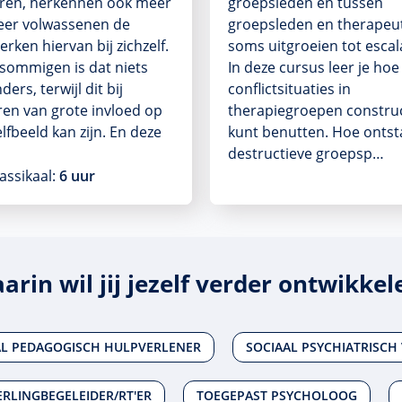
ren, herkennen ook meer
groepsleden en tussen
eer volwassenen de
groepsleden en therapeu
rken hiervan bij zichzelf.
soms uitgroeien tot escala
sommigen is dat niets
In deze cursus leer je hoe 
ders, terwijl dit bij
conflictsituaties in
en van grote invloed op
therapiegroepen construc
elfbeeld kan zijn. En deze
kunt benutten. Hoe onts
destructieve groepsp…
assikaal:
6 uur
arin wil jij jezelf verder ontwikkel
AL PEDAGOGISCH HULPVERLENER
SOCIAAL PSYCHIATRISCH
RLINGBEGELEIDER/RT'ER
TOEGEPAST PSYCHOLOOG