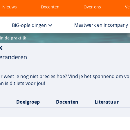
Nieuws
Docenten
Over ons
Ve
Maatwerk en incompany
BIG-opleidingen
n de praktijk
k
veranderen
 weet je nog niet precies hoe? Vind je het spannend om voo
 is dit iets voor jou!
Doelgroep
Docenten
Literatuur