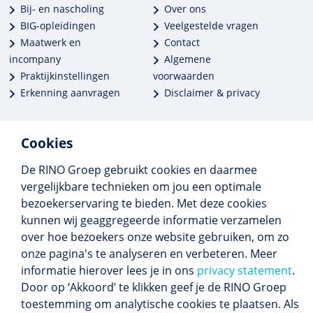
Bij- en nascholing
Over ons
BIG-opleidingen
Veelgestelde vragen
Maatwerk en
Contact
incompany
Algemene
Praktijkinstellingen
voorwaarden
Erkenning aanvragen
Disclaimer & privacy
Cookies
De RINO Groep gebruikt cookies en daarmee
Meer dan 250 opleidingen
vergelijkbare technieken om jou een optimale
Alle BIG-opleidingen in huis
bezoekerservaring te bieden. Met deze cookies
Cedeo-erkend en CRKBO-geregistreerd
kunnen wij geaggregeerde informatie verzamelen
Gemiddelde beoordeling 8,4
over hoe bezoekers onze website gebruiken, om zo
onze pagina's te analyseren en verbeteren. Meer
informatie hierover lees je in ons
privacy statement
.
Door op ‘Akkoord’ te klikken geef je de RINO Groep
Volg ons
toestemming om analytische cookies te plaatsen. Als
Blijf op de hoogte van het (nieuwe) scholings­