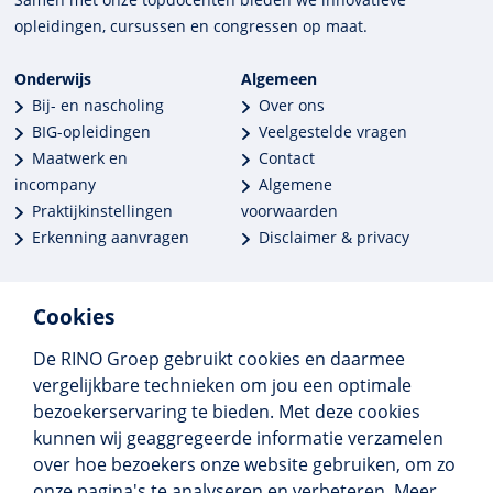
opleidingen, cursussen en congres­sen op maat.
Onderwijs
Algemeen
Bij- en nascholing
Over ons
BIG-opleidingen
Veelgestelde vragen
Maatwerk en
Contact
incompany
Algemene
Praktijkinstellingen
voorwaarden
Erkenning aanvragen
Disclaimer & privacy
Cookies
De RINO Groep gebruikt cookies en daarmee
Meer dan 250 opleidingen
vergelijkbare technieken om jou een optimale
Alle BIG-opleidingen in huis
bezoekerservaring te bieden. Met deze cookies
Cedeo-erkend en CRKBO-geregistreerd
kunnen wij geaggregeerde informatie verzamelen
Gemiddelde beoordeling 8,4
over hoe bezoekers onze website gebruiken, om zo
onze pagina's te analyseren en verbeteren. Meer