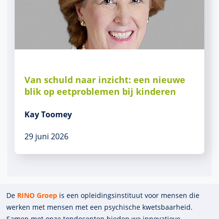
Van schuld naar inzicht: een nieuwe
blik op eetproblemen bij kinderen
Kay Toomey
29 juni 2026
De
RINO Groep
is een opleidings­insti­tuut voor mensen die
werken met mensen met een psychische kwets­baar­heid.
Samen met onze top­docenten bieden we innova­tieve