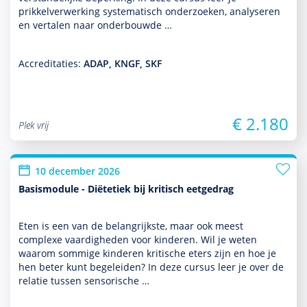
prikkelverwerking syste­ma­tisch onder­zoeken, analyseren
en vertalen naar onderbouwde …
Accreditaties:
ADAP, KNGF, SKF
€ 2.180
Plek vrij
10 december 2026
Basismodule - Diëtetiek bij kritisch eetgedrag
Eten is een van de belang­rijkste, maar ook meest
complexe vaar­dig­heden voor kin­de­ren. Wil je weten
waarom sommige kin­de­ren kritische eters zijn en hoe je
hen beter kunt bege­leiden? In deze cursus leer je over de
relatie tussen sensorische …