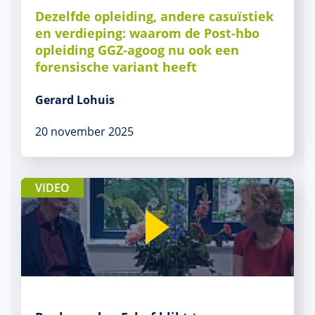
Dezelfde opleiding, andere casuïstiek
en verdieping: waarom de Post-hbo
opleiding GGZ-agoog nu ook een
forensische variant heeft
Gerard Lohuis
20 november 2025
VIDEO