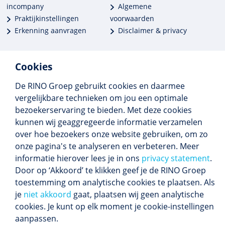
incompany
Algemene
Praktijkinstellingen
voorwaarden
Erkenning aanvragen
Disclaimer & privacy
Cookies
De RINO Groep gebruikt cookies en daarmee
Meer dan 250 opleidingen
vergelijkbare technieken om jou een optimale
Alle BIG-opleidingen in huis
bezoekerservaring te bieden. Met deze cookies
Cedeo-erkend en CRKBO-geregistreerd
kunnen wij geaggregeerde informatie verzamelen
Gemiddelde beoordeling 8,4
over hoe bezoekers onze website gebruiken, om zo
onze pagina's te analyseren en verbeteren. Meer
informatie hierover lees je in ons
privacy statement
.
Door op ‘Akkoord’ te klikken geef je de RINO Groep
Volg ons
toestemming om analytische cookies te plaatsen. Als
Blijf op de hoogte van het (nieuwe) scholings­
je
niet akkoord
gaat, plaatsen wij geen analytische
aanbod en ons laatste nieuws.
cookies. Je kunt op elk moment je cookie-instellingen
Inschrijven nieuwsbrief
aanpassen.