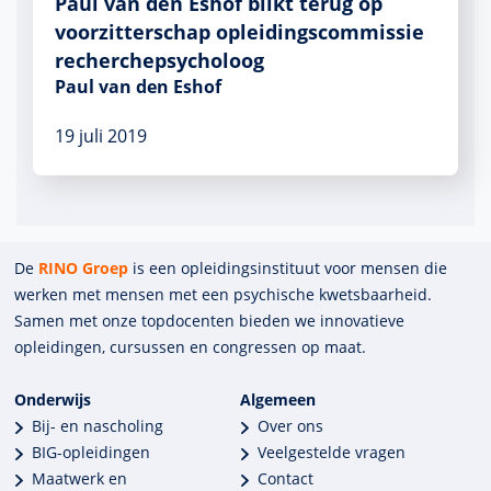
Paul van den Eshof blikt terug op
voorzitterschap opleidingscommissie
recherchepsycholoog
Paul van den Eshof
19 juli 2019
De
RINO Groep
is een opleidings­insti­tuut voor mensen die
werken met mensen met een psychische kwets­baar­heid.
Samen met onze top­docenten bieden we innova­tieve
opleidingen, cursussen en congres­sen op maat.
Onderwijs
Algemeen
Bij- en nascholing
Over ons
BIG-opleidingen
Veelgestelde vragen
Maatwerk en
Contact