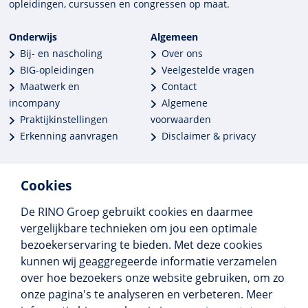
opleidingen, cursussen en congres­sen op maat.
Onderwijs
Algemeen
Bij- en nascholing
Over ons
BIG-opleidingen
Veelgestelde vragen
Maatwerk en
Contact
incompany
Algemene
Praktijkinstellingen
voorwaarden
Erkenning aanvragen
Disclaimer & privacy
Cookies
De RINO Groep gebruikt cookies en daarmee
Meer dan 250 opleidingen
vergelijkbare technieken om jou een optimale
Alle BIG-opleidingen in huis
bezoekerservaring te bieden. Met deze cookies
Cedeo-erkend en CRKBO-geregistreerd
kunnen wij geaggregeerde informatie verzamelen
Gemiddelde beoordeling 8,4
over hoe bezoekers onze website gebruiken, om zo
onze pagina's te analyseren en verbeteren. Meer